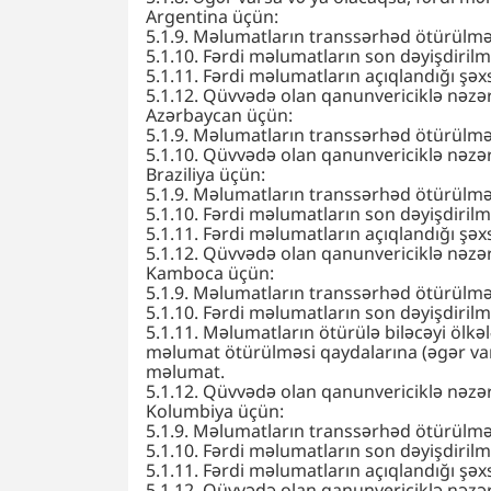
Argentina üçün:
5.1.9. Məlumatların transsərhəd ötürülm
5.1.10. Fərdi məlumatların son dəyişdiri
5.1.11. Fərdi məlumatların açıqlandığı şə
5.1.12. Qüvvədə olan qanunvericiklə nəz
Azərbaycan üçün:
5.1.9. Məlumatların transsərhəd ötürülm
5.1.10. Qüvvədə olan qanunvericiklə nəz
Braziliya üçün:
5.1.9. Məlumatların transsərhəd ötürülm
5.1.10. Fərdi məlumatların son dəyişdiri
5.1.11. Fərdi məlumatların açıqlandığı şə
5.1.12. Qüvvədə olan qanunvericiklə nəz
Kamboca üçün:
5.1.9. Məlumatların transsərhəd ötürülm
5.1.10. Fərdi məlumatların son dəyişdiri
5.1.11. Məlumatların ötürülə biləcəyi ölk
məlumat ötürülməsi qaydalarına (əgər var
məlumat.
5.1.12. Qüvvədə olan qanunvericiklə nəz
Kolumbiya üçün:
5.1.9. Məlumatların transsərhəd ötürülm
5.1.10. Fərdi məlumatların son dəyişdiri
5.1.11. Fərdi məlumatların açıqlandığı şə