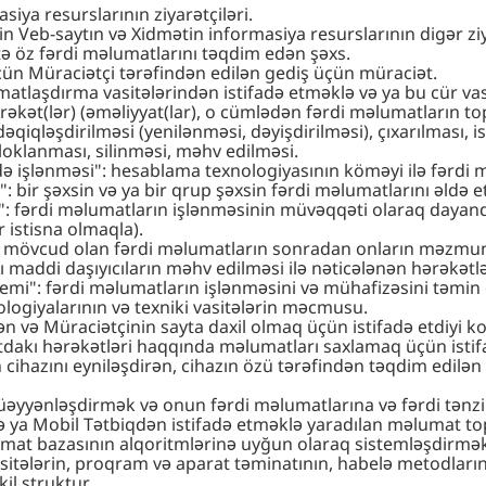
siya resurslarının ziyarətçiləri.
inin Veb-saytın və Xidmətin informasiya resurslarının digər z
tə öz fərdi məlumatlarını təqdim edən şəxs.
çün Müraciətçi tərəfindən edilən gediş üçün müraciət.
matlaşdırma vasitələrindən istifadə etməklə və ya bu cür va
ərəkət(lər) (əməliyyat(lar), o cümlədən fərdi məlumatların t
dəqiqləşdirilməsi (yenilənməsi, dəyişdirilməsi), çıxarılması, 
 bloklanması, silinməsi, məhv edilməsi.
də işlənməsi": hesablama texnologiyasının köməyi ilə fərdi 
: bir şəxsin və ya bir qrup şəxsin fərdi məlumatlarını əldə 
ı": fərdi məlumatların işlənməsinin müvəqqəti olaraq dayand
 istisna olmaqla).
i": mövcud olan fərdi məlumatların sonradan onların məz
ı maddi daşıyıcıların məhv edilməsi ilə nəticələnən hərəkətlə
temi": fərdi məlumatların işlənməsini və mühafizəsini təmi
logiyalarının və texniki vasitələrin məcmusu.
lən və Müraciətçinin sayta daxil olmaq üçün istifadə etdiyi 
ytdakı hərəkətləri haqqında məlumatları saxlamaq üçün ist
in cihazını eyniləşdirən, cihazın özü tərəfindən təqdim edilən
 müəyyənləşdirmək və onun fərdi məlumatlarına və fərdi tən
və ya Mobil Tətbiqdən istifadə etməklə yaradılan məlumat to
mat bazasının alqoritmlərinə uyğun olaraq sistemləşdirmə
asitələrin, proqram və aparat təminatının, habelə metodları
l struktur.