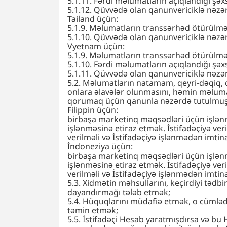
5.1.11. Fərdi məlumatların açıqlandığı şə
5.1.12. Qüvvədə olan qanunvericiklə nəz
Tailand üçün:
5.1.9. Məlumatların transsərhəd ötürülm
5.1.10. Qüvvədə olan qanunvericiklə nəz
Vyetnam üçün:
5.1.9. Məlumatların transsərhəd ötürülm
5.1.10. Fərdi məlumatların açıqlandığı şə
5.1.11. Qüvvədə olan qanunvericiklə nəz
5.2. Məlumatların natamam, qeyri-dəqiq, q
onlara əlavələr olunmasını, həmin məlumat
qorumaq üçün qanunla nəzərdə tutulmuş z
Filippin üçün:
birbaşa marketinq məqsədləri üçün işlənmə
işlənməsinə etiraz etmək. İstifadəçiyə ve
verilməli və İstifadəçiyə işlənmədən imtin
İndoneziya üçün:
birbaşa marketinq məqsədləri üçün işlənmə
işlənməsinə etiraz etmək. İstifadəçiyə ve
verilməli və İstifadəçiyə işlənmədən imtin
5.3. Xidmətin məhsullarını, keçirdiyi tədbi
dayandırmağı tələb etmək;
5.4. Hüquqlarını müdafiə etmək, o cümləd
təmin etmək;
5.5. İstifadəçi Hesab yaratmışdırsa və bu