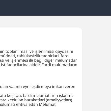
nın toplanılması və işlənilməsi qaydasını
ddəti, təhlükəsizlik tədbirləri, fərdi
ı və işlənməsi ilə bağlı digər məlumatlar
istifadəçilərinə aiddir. Fərdi məlumatların
id olan və onu eyniləşdirməyə imkan verən
yata keçirən, fərdi məlumatların işlənmə
ta keçirilən hərəkətləri (əməliyyatları)
 məlumatı ehtiva edən Məlumat