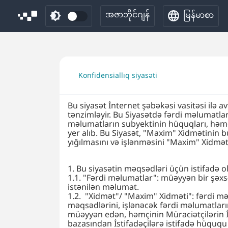
အဇာဘိုင်ဂျန်
မြန်မာစာ
Konfidensiallıq siyasəti
Bu siyasət İnternet şəbəkəsi vasitəsi ilə a
tənzimləyir. Bu Siyasətdə fərdi məlumatlar
məlumatların subyektinin hüquqları, həmçi
yer alıb. Bu Siyasət, "Maxim" Xidmətinin b
yığılmasını və işlənməsini "Maxim" Xidməti
1. Bu siyasətin məqsədləri üçün istifadə o
1.1. "Fərdi məlumatlar": müəyyən bir şəxs
istənilən məlumat.
1.2. "Xidmət"/ "Maxim" Xidməti": fərdi mə
məqsədlərini, işlənəcək fərdi məlumatların
müəyyən edən, həmçinin Müraciətçilərin İ
bazasından İstifadəçilərə istifadə hüququ