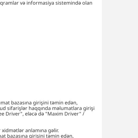
roqramlar və informasiya sistemində olan
umat bazasına girişini təmin edən,
ud sifarişlər haqqında məlumatlara girişi
e Driver", eləcə də "Maxim Driver" /
xidmətlər anlamına gəlir.
t bazasına girişini təmin edən,