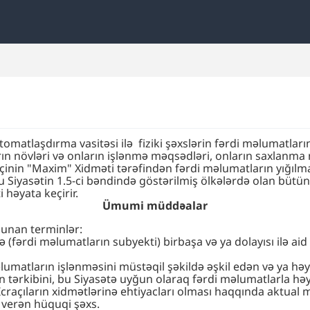
vtomatlaşdırma vasitəsi ilə fiziki şəxslərin fərdi məlumatları
ın növləri və onların işlənmə məqsədləri, onların saxlanma mü
nin "Maxim" Xidməti tərəfindən fərdi məlumatların yığılmas
u Siyasətin 1.5-ci bəndində göstərilmiş ölkələrdə olan bütün 
 həyata keçirir.
Ümumi müddəalar
lunan terminlər:
ə (fərdi məlumatların subyekti) birbaşa və ya dolayısı ilə a
lumatların işlənməsini müstəqil şəkildə əşkil edən və ya hə
 tərkibini, bu Siyasətə uyğun olaraq fərdi məlumatlarla həya
craçıların xidmətlərinə ehtiyacları olması haqqında aktual
 verən hüquqi şəxs.