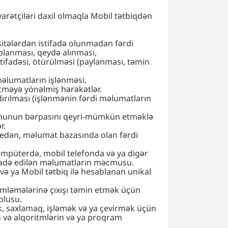
iyarətçiləri daxil olmaqla Mobil tətbiqdən
sitələrdən istifadə olunmadan fərdi
oplanması, qeydə alınması,
istifadəsi, ötürülməsi (paylanması, təmin
məlumatların işlənməsi.
etməyə yönəlmiş hərəkətlər.
ırılması (işlənmənin fərdi məlumatların
mununun bərpasını qeyri-mümkün etməklə
r.
n edən, məlumat bazasında olan fərdi
kompüterdə, mobil telefonda və ya digər
ifadə edilən məlumatların məcmusu.
 və ya Mobil tətbiq ilə hesablanan unikal
zimləmələrinə çıxışı təmin etmək üçün
plusu.
k, saxlamaq, işləmək və ya çevirmək üçün
n və alqoritmlərin və ya proqram