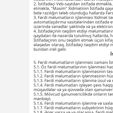
2. İstifadəçi Veb-saytdan istifadə etməklə
etməklə, "Maxim" Xidmətinin İstifadə qayd
belə razılığın tələb olunduğu hallarda Fərd
3. Fərdi məlumatların işlənməsi Xidmət tə
avtomatlaşdırma vasitələrindən istifadə e
üzərində sənədlər şəklində və ya elektron d
4. İstifadəçinin təqdim etdiyi məlumatlar
qaydaları ilə nəzərdə tutulmuş hallarda, h
İstifadəçinin onu təqdim etmək üçün kifa
əlaqədar olaraq, İstifadəçi təqdim etdiyi
bundan irəli gəlir.
İ
5. Fərdi məlumatların işlənməsi zamanı İs
5.1. Öz fərdi məlumatlarının işlənməsi 
5.1.1. Fərdi məlumatların işlənməsinin təs
5.1.2. Fərdi məlumatların işlənməsinin hü
5.1.3. Fərdi məlumatların işlənmə üsul və
5.1.4. Fərdi məlumatları işləyən şəxs haq
müqavilələr və ya qüvvədə olan qanunver
5.1.5. Mövcud qanunvericilikdə onların t
mənbəyi;
5.1.6. Fərdi məlumatların işlənmə və sax
5.1.7. Fərdi məlumatların subyektinin hüqu
5.1.8. Əgər varsa və ya olacaqsa, fərdi 