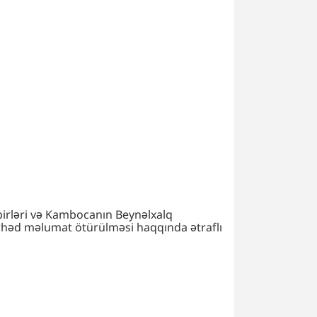
birləri və Kambocanın Beynəlxalq
ərhəd məlumat ötürülməsi haqqında ətraflı