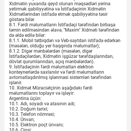
Xidmətin yuxarıda qeyd olunan məqsədləri yerinə
yetirmək qabiliyyətinə və İstifadəçinin Xidmətin
Xidmətlərindən istifadə etmək qabiliyyətinə təsir
göstərə bilər.
8.1. Fərdi məlumatların İstifadəçi tərəfindən birbaşa
təmin edilməsindən əlavə, "Maxim" Xidməti tərəfindən
də əldə edilə bilər:
8.1.1. Mobil tətbiqdən və Veb-saytdan istifadə edərkən
(məsələn, olduğu yer haqqında məlumatlar);
8.1.2. Digər mənbələrdən (məsələn, digər
İstifadəçilərdən, Xidmətin işgüzar tərəfdaşlarından,
dövlət qurumlarından, açıq mənbələrdən).
9. İstifadəçinin fərdi məlumatları elektron
konteynerlərdə saxlanılır və fərdi məlumatların
avtomatlaşdırılmış işlənməsi sistemləri tərəfindən
işlənir.
10. Xidmət Müraciətçinin aşağıdakı fərdi
məlumatlarını toplayır və işləyir:
Argentina üçün:
10.1. Adı, soyadı və atasının adı;
10.2. Doğum tarixi;
10.3. Telefon nömrəsi;
10.4. Ünvan;
10.5. Elektron poçt ünvanı;
10.6. Cinsi;