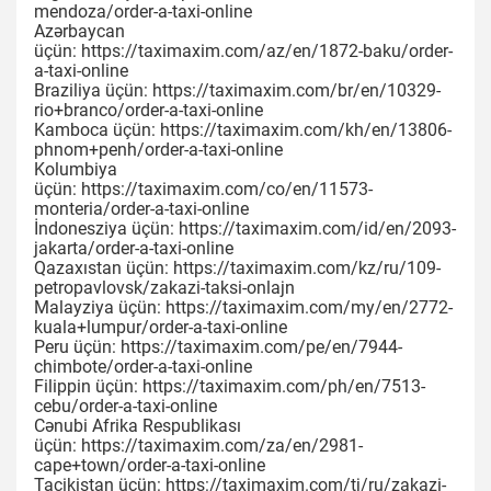
mendoza/order-a-taxi-online
Azərbaycan
üçün: https://taximaxim.com/az/en/1872-baku/order-
a-taxi-online
Braziliya üçün: https://taximaxim.com/br/en/10329-
rio+branco/order-a-taxi-online
Kamboca üçün: https://taximaxim.com/kh/en/13806-
phnom+penh/order-a-taxi-online
Kolumbiya
üçün: https://taximaxim.com/co/en/11573-
monteria/order-a-taxi-online
İndonesziya üçün: https://taximaxim.com/id/en/2093-
jakarta/order-a-taxi-online
Qazaxıstan üçün: https://taximaxim.com/kz/ru/109-
petropavlovsk/zakazi-taksi-onlajn
Malayziya üçün: https://taximaxim.com/my/en/2772-
kuala+lumpur/order-a-taxi-online
Peru üçün: https://taximaxim.com/pe/en/7944-
chimbote/order-a-taxi-online
Filippin üçün: https://taximaxim.com/ph/en/7513-
cebu/order-a-taxi-online
Cənubi Afrika Respublikası
üçün: https://taximaxim.com/za/en/2981-
cape+town/order-a-taxi-online
Tacikistan üçün: https://taximaxim.com/tj/ru/zakazi-