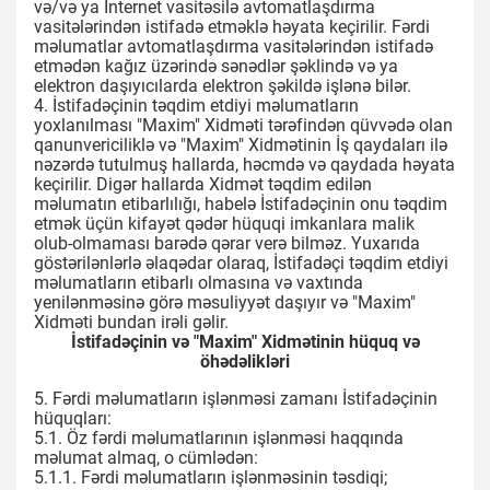
və/və ya İnternet vasitəsilə avtomatlaşdırma
vasitələrindən istifadə etməklə həyata keçirilir. Fərdi
məlumatlar avtomatlaşdırma vasitələrindən istifadə
etmədən kağız üzərində sənədlər şəklində və ya
elektron daşıyıcılarda elektron şəkildə işlənə bilər.
4. İstifadəçinin təqdim etdiyi məlumatların
yoxlanılması "Maxim" Xidməti tərəfindən qüvvədə olan
qanunvericiliklə və "Maxim" Xidmətinin İş qaydaları ilə
nəzərdə tutulmuş hallarda, həcmdə və qaydada həyata
keçirilir. Digər hallarda Xidmət təqdim edilən
məlumatın etibarlılığı, habelə İstifadəçinin onu təqdim
etmək üçün kifayət qədər hüquqi imkanlara malik
olub-olmaması barədə qərar verə bilməz. Yuxarıda
göstərilənlərlə əlaqədar olaraq, İstifadəçi təqdim etdiyi
məlumatların etibarlı olmasına və vaxtında
yenilənməsinə görə məsuliyyət daşıyır və "Maxim"
Xidməti bundan irəli gəlir.
İstifadəçinin və "Maxim" Xidmətinin hüquq və
öhədəlikləri
5. Fərdi məlumatların işlənməsi zamanı İstifadəçinin
hüquqları:
5.1. Öz fərdi məlumatlarının işlənməsi haqqında
məlumat almaq, o cümlədən:
5.1.1. Fərdi məlumatların işlənməsinin təsdiqi;