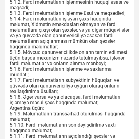
5.1.2. Fərdi məlumatların işlənməsinin hüquqi əsası və
məqsədi;
5.1.3. Fərdi məlumatların işlənmə üsul və məqsədləri;
5.1.4. Fərdi məlumatları işləyən şəxs haqqında
məlumat, Xidmətin əməkdaşları olmayan və fərdi
məlumatlara çıxışı olan şəxslər, və ya digər müqavilələr
və ya qüvvədə olan qanunvericiliyə əsasən fərdi
məlumatların açıqlanması mümkün olan şəxslər
haqqında məlumatlar;
5.1.5. Mövcud qanunvericilikdə onların təmin edilməsi
üçün başqa mexanizm nəzərdə tutulmayıbsa, işlənən
fərdi məlumatlar və onların alınma mənbəyi;
5.1.6. Fərdi məlumatların işlənmə və saxlanma
müddəti;
5.1.7. Fərdi məlumatların subyektinin hüquqları və
qüvvədə olan qanunvericiliyə uyğun olaraq onların
reallaşdırılma üsulları;
5.1.8. Əgər varsa və ya olacaqsa, fərdi məlumatları
işləməyə məsul şəxs haqqında məlumat;
Argentina üçün:
5.1.9. Məlumatların transsərhəd ötürülməsi haqqında
məlumat;
5.1.10. Fərdi məlumatların son dəyişdirilmə vaxtı
haqqında məlumat;
5.1.11. Fərdi məlumatların açıqlandığı şəxslər və