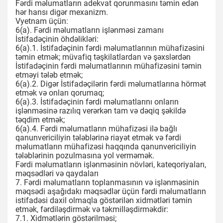
Fərdi məlumatların adekvat qorunmasını təmin edən
hər hansı digər mexanizm.
Vyetnam üçün:
6(a). Fərdi məlumatların işlənməsi zamanı
İstifadəçinin öhdəlikləri:
6(a).1. İstifadəçinin fərdi məlumatlarının mühafizəsini
təmin etmək; müvafiq təşkilatlardan və şəxslərdən
İstifadəçinin fərdi məlumatlarının mühafizəsini təmin
etməyi tələb etmək;
6(a).2. Digər İstifadəçilərin fərdi məlumatlarına hörmət
etmək və onları qorumaq;
6(a).3. İstifadəçinin fərdi məlumatlarını onların
işlənməsinə razılıq verərkən tam və dəqiq şəkildə
təqdim etmək;
6(a).4. Fərdi məlumatların mühafizəsi ilə bağlı
qanunvericiliyin tələblərinə riayət etmək və fərdi
məlumatların mühafizəsi haqqında qanunvericiliyin
tələblərinin pozulmasına yol verməmək.
Fərdi məlumatların işlənməsinin növləri, kateqoriyaları,
məqsədləri və qaydaları
7. Fərdi məlumatların toplanmasının və işlənməsinin
məqsədi aşağıdakı məqsədlər üçün fərdi məlumatların
istifadəsi daxil olmaqla göstərilən xidmətləri təmin
etmək, fərdiləşdirmək və təkmilləşdirməkdir:
7.1. Xidmətlərin göstərilməsi;