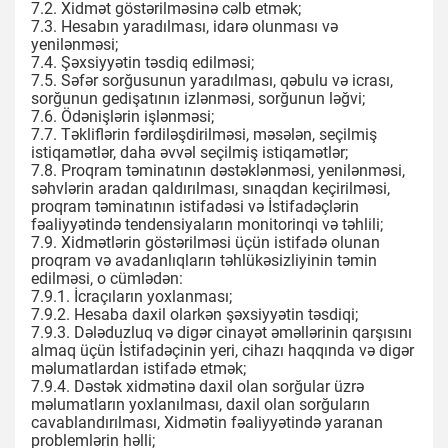
7.2. Xidmət göstərilməsinə cəlb etmək;
7.3. Hesabın yaradılması, idarə olunması və
yenilənməsi;
7.4. Şəxsiyyətin təsdiq edilməsi;
7.5. Səfər sorğusunun yaradılması, qəbulu və icrası,
sorğunun gedişatının izlənməsi, sorğunun ləğvi;
7.6. Ödənişlərin işlənməsi;
7.7. Təkliflərin fərdiləşdirilməsi, məsələn, seçilmiş
istiqamətlər, daha əvvəl seçilmiş istiqamətlər;
7.8. Proqram təminatının dəstəklənməsi, yenilənməsi,
səhvlərin aradan qaldırılması, sınaqdan keçirilməsi,
proqram təminatının istifadəsi və İstifadəçlərin
fəaliyyətində tendensiyaların monitorinqi və təhlili;
7.9. Xidmətlərin göstərilməsi üçün istifadə olunan
proqram və avadanlıqların təhlükəsizliyinin təmin
edilməsi, o cümlədən:
7.9.1. İcraçıların yoxlanması;
7.9.2. Hesaba daxil olarkən şəxsiyyətin təsdiqi;
7.9.3. Dələduzluq və digər cinayət əməllərinin qarşısını
almaq üçün İstifadəçinin yeri, cihazı haqqında və digər
məlumatlardan istifadə etmək;
7.9.4. Dəstək xidmətinə daxil olan sorğular üzrə
məlumatların yoxlanılması, daxil olan sorğuların
cavablandırılması, Xidmətin fəaliyyətində yaranan
problemlərin həlli;