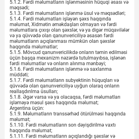
5.1.2. Fərdi məlumatların işlənməsinin hüquqi əsası və
məqsədi;
5.1.3. Fərdi məlumatların işlənmə üsul və məqsədləri;
5.1.4. Fərdi məlumatları işləyən şəxs haqqında
məlumat, Xidmətin əməkdaşları olmayan və fərdi
məlumatlara çıxışı olan şəxslər, və ya digər müqavilələr
və ya qüvvədə olan qanunvericiliyə əsasən fərdi
məlumatların açıqlanması mümkün olan şəxslər
haqqında məlumatlar;
5.1.5. Mövcud qanunvericilikdə onların təmin edilməsi
üçün başqa mexanizm nəzərdə tutulmayıbsa, işlənən
fərdi məlumatlar və onların alınma mənbəyi;
5.1.6. Fərdi məlumatların işlənmə və saxlanma
müddəti;
5.1.7. Fərdi məlumatların subyektinin hüquqları və
qüvvədə olan qanunvericiliyə uyğun olaraq onların
reallaşdırılma üsulları;
5.1.8. Əgər varsa və ya olacaqsa, fərdi məlumatları
işləməyə məsul şəxs haqqında məlumat;
Argentina üçün:
5.1.9. Məlumatların transsərhəd ötürülməsi haqqında
məlumat;
5.1.10. Fərdi məlumatların son dəyişdirilmə vaxtı
haqqında məlumat;
5.1.11. Fərdi məlumatların açıqlandığı şəxslər və