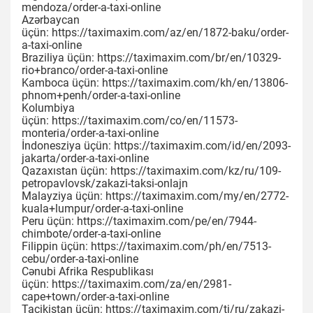
mendoza/order-a-taxi-online
Azərbaycan
üçün: https://taximaxim.com/az/en/1872-baku/order-
a-taxi-online
Braziliya üçün: https://taximaxim.com/br/en/10329-
rio+branco/order-a-taxi-online
Kamboca üçün: https://taximaxim.com/kh/en/13806-
phnom+penh/order-a-taxi-online
Kolumbiya
üçün: https://taximaxim.com/co/en/11573-
monteria/order-a-taxi-online
İndonesziya üçün: https://taximaxim.com/id/en/2093-
jakarta/order-a-taxi-online
Qazaxıstan üçün: https://taximaxim.com/kz/ru/109-
petropavlovsk/zakazi-taksi-onlajn
Malayziya üçün: https://taximaxim.com/my/en/2772-
kuala+lumpur/order-a-taxi-online
Peru üçün: https://taximaxim.com/pe/en/7944-
chimbote/order-a-taxi-online
Filippin üçün: https://taximaxim.com/ph/en/7513-
cebu/order-a-taxi-online
Cənubi Afrika Respublikası
üçün: https://taximaxim.com/za/en/2981-
cape+town/order-a-taxi-online
Tacikistan üçün: https://taximaxim.com/tj/ru/zakazi-