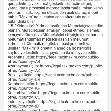
quraşdırılmış və xidmət göstərilməsi üçün sifariş
yaradılması prosesini avtomatlaşdırmağa imkan verən
proqram. İstifadəçinin ölkəsindən asılı olaraq, mobil
tətbiq "Maxim" adını ehtiva edən alternativ adla
adlandırıla bilər.
1.5. "Xidmətlər": Xidmət tərəfindən Müraciətçiyə təqdim
olunan, Müraciətçinin sifarişini qəbul etmək, işləmək,
İcraçıya ötürmək və Müraciətçini sifarişin icrası barədə
məlumatlandırmaq məqsədi daşıyan məlumat
xidmətləri. Xidmətlərin göstərilməsi predmeti və
üsulları "Maxim" Xidmətinin aşağıda göstərilmiş
saytda yerləşdirilmiş İş qaydaları ilə müəyyən edilir:
Argentina üçün: https://legal.taximaxim.com/public-
offer/?country=AR
Azərbaycan üçün: https://legal.taximaxim.com/public-
offer/?country=AZ
Braziliya üçün: https://legal.taximaxim.com/public-
offer/?country=BR
Kamboca üçün: https://legal.taximaxim.com/public-
offer/?country=KH
Kolumbiya üçün: https://legal.taximaxim.com/public-
offer/?country=CO
İndoneziya üçün: https://legal.taximaxim.com/public-
offer/?country=ID
Qazaxıstan üçün: https://legal.taximaxim.com/public-