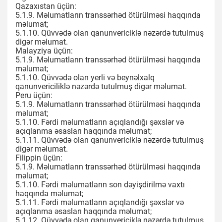
Qazaxıstan üçün:
5.1.9. Məlumatların transsərhəd ötürülməsi haqqında
məlumat;
5.1.10. Qüvvədə olan qanunvericiklə nəzərdə tutulmuş
digər məlumat.
Malayziya üçün:
5.1.9. Məlumatların transsərhəd ötürülməsi haqqında
məlumat;
5.1.10. Qüvvədə olan yerli və beynəlxalq
qanunvericiliklə nəzərdə tutulmuş digər məlumat.
Peru üçün:
5.1.9. Məlumatların transsərhəd ötürülməsi haqqında
məlumat;
5.1.10. Fərdi məlumatların açıqlandığı şəxslər və
açıqlanma əsasları haqqında məlumat;
5.1.11. Qüvvədə olan qanunvericiklə nəzərdə tutulmuş
digər məlumat.
Filippin üçün:
5.1.9. Məlumatların transsərhəd ötürülməsi haqqında
məlumat;
5.1.10. Fərdi məlumatların son dəyişdirilmə vaxtı
haqqında məlumat;
5.1.11. Fərdi məlumatların açıqlandığı şəxslər və
açıqlanma əsasları haqqında məlumat;
5.1.12. Qüvvədə olan qanunvericiklə nəzərdə tutulmuş