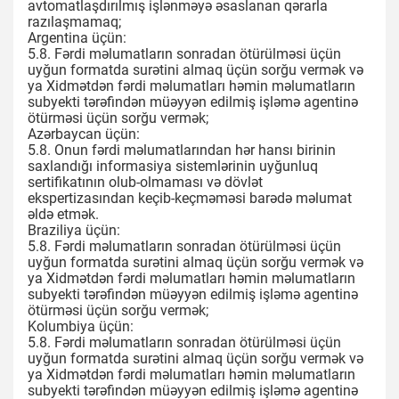
avtomatlaşdırılmış işlənməyə əsaslanan qərarla
razılaşmamaq;
Argentina üçün:
5.8. Fərdi məlumatların sonradan ötürülməsi üçün
uyğun formatda surətini almaq üçün sorğu vermək və
ya Xidmətdən fərdi məlumatları həmin məlumatların
subyekti tərəfindən müəyyən edilmiş işləmə agentinə
ötürməsi üçün sorğu vermək;
Azərbaycan üçün:
5.8. Onun fərdi məlumatlarından hər hansı birinin
saxlandığı informasiya sistemlərinin uyğunluq
sertifikatının olub-olmaması və dövlət
ekspertizasından keçib-keçməməsi barədə məlumat
əldə etmək.
Braziliya üçün:
5.8. Fərdi məlumatların sonradan ötürülməsi üçün
uyğun formatda surətini almaq üçün sorğu vermək və
ya Xidmətdən fərdi məlumatları həmin məlumatların
subyekti tərəfindən müəyyən edilmiş işləmə agentinə
ötürməsi üçün sorğu vermək;
Kolumbiya üçün:
5.8. Fərdi məlumatların sonradan ötürülməsi üçün
uyğun formatda surətini almaq üçün sorğu vermək və
ya Xidmətdən fərdi məlumatları həmin məlumatların
subyekti tərəfindən müəyyən edilmiş işləmə agentinə