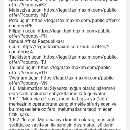
offer/?country=KZ
Malayziya üçün: https://legal.taximaxim.com/public-
offer/?country=MY
Peru üçün: https://legal.taximaxim.com/public-offer/?
country=PE
Filippin üçün: https://legal.taximaxim.com/public-
offer/?country=PH
Cənubi Afrika Respublikası
üçün: https://legal.taximaxim.com/public-offer/?
country=ZA
Tacikistan üçün: https://legal.taximaxim.com/public-
offer/?country=TJ
Tailand üçün: https://legal.taximaxim.com/public-
offer/?country=TH
Vyetnam üçün: https://legal.taximaxim.com/public-
offer/?country=VN
1.6. Məlumatları bu Siyasətə uyğun olaraq işlənməli
olan fərdi məlumat subyektlərinin kateqoriyaları:
1.6.1. "Müraciətçi": sayt, mobil tətbiq və ya Çağrı
mərkəzinin operatoruna zəng etməklə sifariş edən və
bu məqsədlərlə öz fərdi məlumatlarını təqdim edən
fiziki şəxs.
1.6.2. "İcraçı": Müraciətçiyə könüllü olaraq, müstəqil
şəkildə, öz vasitələri ilə sərnişin daşımaları, yüklərin