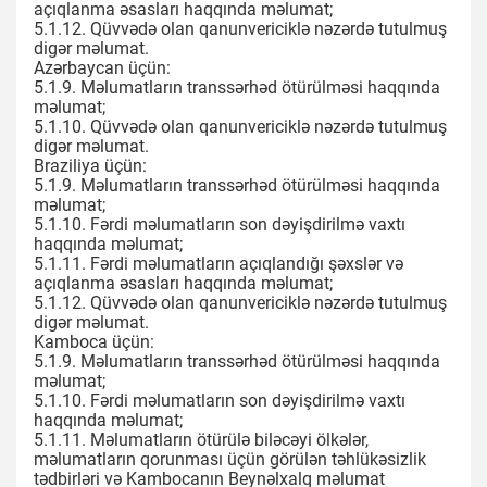
açıqlanma əsasları haqqında məlumat;
5.1.12. Qüvvədə olan qanunvericiklə nəzərdə tutulmuş
digər məlumat.
Azərbaycan üçün:
5.1.9. Məlumatların transsərhəd ötürülməsi haqqında
məlumat;
5.1.10. Qüvvədə olan qanunvericiklə nəzərdə tutulmuş
digər məlumat.
Braziliya üçün:
5.1.9. Məlumatların transsərhəd ötürülməsi haqqında
məlumat;
5.1.10. Fərdi məlumatların son dəyişdirilmə vaxtı
haqqında məlumat;
5.1.11. Fərdi məlumatların açıqlandığı şəxslər və
açıqlanma əsasları haqqında məlumat;
5.1.12. Qüvvədə olan qanunvericiklə nəzərdə tutulmuş
digər məlumat.
Kamboca üçün:
5.1.9. Məlumatların transsərhəd ötürülməsi haqqında
məlumat;
5.1.10. Fərdi məlumatların son dəyişdirilmə vaxtı
haqqında məlumat;
5.1.11. Məlumatların ötürülə biləcəyi ölkələr,
məlumatların qorunması üçün görülən təhlükəsizlik
tədbirləri və Kambocanın Beynəlxalq məlumat