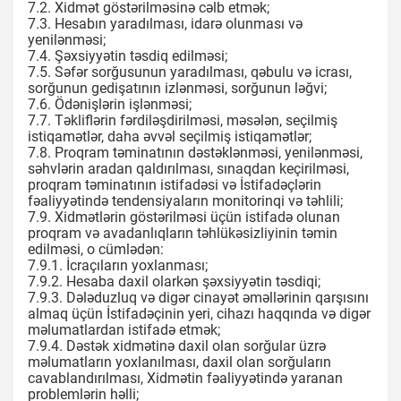
7.2. Xidmət göstərilməsinə cəlb etmək;
7.3. Hesabın yaradılması, idarə olunması və
yenilənməsi;
7.4. Şəxsiyyətin təsdiq edilməsi;
7.5. Səfər sorğusunun yaradılması, qəbulu və icrası,
sorğunun gedişatının izlənməsi, sorğunun ləğvi;
7.6. Ödənişlərin işlənməsi;
7.7. Təkliflərin fərdiləşdirilməsi, məsələn, seçilmiş
istiqamətlər, daha əvvəl seçilmiş istiqamətlər;
7.8. Proqram təminatının dəstəklənməsi, yenilənməsi,
səhvlərin aradan qaldırılması, sınaqdan keçirilməsi,
proqram təminatının istifadəsi və İstifadəçlərin
fəaliyyətində tendensiyaların monitorinqi və təhlili;
7.9. Xidmətlərin göstərilməsi üçün istifadə olunan
proqram və avadanlıqların təhlükəsizliyinin təmin
edilməsi, o cümlədən:
7.9.1. İcraçıların yoxlanması;
7.9.2. Hesaba daxil olarkən şəxsiyyətin təsdiqi;
7.9.3. Dələduzluq və digər cinayət əməllərinin qarşısını
almaq üçün İstifadəçinin yeri, cihazı haqqında və digər
məlumatlardan istifadə etmək;
7.9.4. Dəstək xidmətinə daxil olan sorğular üzrə
məlumatların yoxlanılması, daxil olan sorğuların
cavablandırılması, Xidmətin fəaliyyətində yaranan
problemlərin həlli;