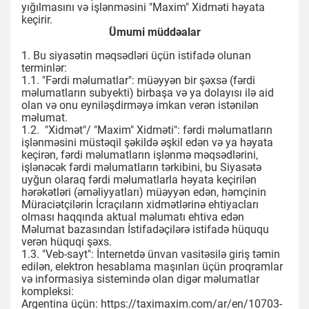
yığılmasını və işlənməsini "Maxim" Xidməti həyata
keçirir.
Ümumi müddəalar
1. Bu siyasətin məqsədləri üçün istifadə olunan
terminlər:
1.1. "Fərdi məlumatlar": müəyyən bir şəxsə (fərdi
məlumatların subyekti) birbaşa və ya dolayısı ilə aid
olan və onu eyniləşdirməyə imkan verən istənilən
məlumat.
1.2. "Xidmət"/ "Maxim" Xidməti": fərdi məlumatların
işlənməsini müstəqil şəkildə əşkil edən və ya həyata
keçirən, fərdi məlumatların işlənmə məqsədlərini,
işlənəcək fərdi məlumatların tərkibini, bu Siyasətə
uyğun olaraq fərdi məlumatlarla həyata keçirilən
hərəkətləri (əməliyyatları) müəyyən edən, həmçinin
Müraciətçilərin İcraçıların xidmətlərinə ehtiyacları
olması haqqında aktual məlumatı ehtiva edən
Məlumat bazasından İstifadəçilərə istifadə hüququ
verən hüquqi şəxs.
1.3. "Veb-sayt": İnternetdə ünvan vasitəsilə giriş təmin
edilən, elektron hesablama maşınları üçün proqramlar
və informasiya sistemində olan digər məlumatlar
kompleksi:
Argentina üçün: https://taximaxim.com/ar/en/10703-