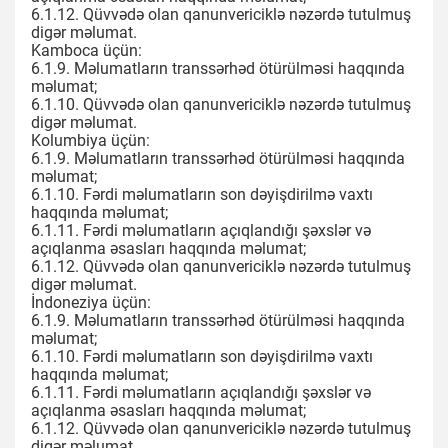
6.1.12. Qüvvədə olan qanunvericiklə nəzərdə tutulmuş
digər məlumat.
Kamboca üçün:
6.1.9. Məlumatların transsərhəd ötürülməsi haqqında
məlumat;
6.1.10. Qüvvədə olan qanunvericiklə nəzərdə tutulmuş
digər məlumat.
Kolumbiya üçün:
6.1.9. Məlumatların transsərhəd ötürülməsi haqqında
məlumat;
6.1.10. Fərdi məlumatların son dəyişdirilmə vaxtı
haqqında məlumat;
6.1.11. Fərdi məlumatların açıqlandığı şəxslər və
açıqlanma əsasları haqqında məlumat;
6.1.12. Qüvvədə olan qanunvericiklə nəzərdə tutulmuş
digər məlumat.
İndoneziya üçün:
6.1.9. Məlumatların transsərhəd ötürülməsi haqqında
məlumat;
6.1.10. Fərdi məlumatların son dəyişdirilmə vaxtı
haqqında məlumat;
6.1.11. Fərdi məlumatların açıqlandığı şəxslər və
açıqlanma əsasları haqqında məlumat;
6.1.12. Qüvvədə olan qanunvericiklə nəzərdə tutulmuş
digər məlumat.