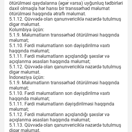
ötürülməsi qaydalarına (əgər varsa) uyğunluq tədbirləri
daxil olmaqla hər hansı bir transsərhəd məlumat
ötürülməsi haqqında ətraflı məlumat.
5.1.12. Qüvvədə olan qanunvericiklə nəzərdə tutulmuş
digər məlumat.
Kolumbiya üçün:
5.1.9. Məlumatların transsərhəd ötürülməsi haqqında
məlumat;
5.1.10. Fərdi məlumatların son dəyişdirilmə vaxtı
haqqında məlumat;
5.1.11. Fərdi məlumatların açıqlandığı şəxslər və
açıqlanma əsasları haqqında məlumat;
5.1.12. Qüvvədə olan qanunvericiklə nəzərdə tutulmuş
digər məlumat.
İndoneziya üçün:
5.1.9. Məlumatların transsərhəd ötürülməsi haqqında
məlumat;
5.1.10. Fərdi məlumatların son dəyişdirilmə vaxtı
haqqında məlumat;
5.1.11. Fərdi məlumatların dəyişdirilməsi haqqında
məlumat;
5.1.12. Fərdi məlumatların açıqlandığı şəxslər və
açıqlanma əsasları haqqında məlumat;
5.1.13. Qüvvədə olan qanunvericiklə nəzərdə tutulmuş
digər məlumat.