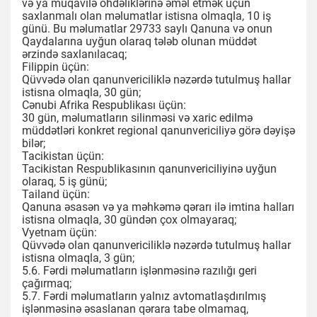
və ya müqavilə öhdəliklərinə əməl etmək üçün
saxlanmalı olan məlumatlar istisna olmaqla, 10 iş
günü. Bu məlumatlar 29733 saylı Qanuna və onun
Qaydalarına uyğun olaraq tələb olunan müddət
ərzində saxlanılacaq;
Filippin üçün:
Qüvvədə olan qanunvericiliklə nəzərdə tutulmuş hallar
istisna olmaqla, 30 gün;
Cənubi Afrika Respublikası üçün:
30 gün, məlumatların silinməsi və xaric edilmə
müddətləri konkret regional qanunvericiliyə görə dəyişə
bilər;
Tacikistan üçün:
Tacikistan Respublikasının qanunvericiliyinə uyğun
olaraq, 5 iş günü;
Tailand üçün:
Qanuna əsasən və ya məhkəmə qərarı ilə imtina halları
istisna olmaqla, 30 gündən çox olmayaraq;
Vyetnam üçün:
Qüvvədə olan qanunvericiliklə nəzərdə tutulmuş hallar
istisna olmaqla, 3 gün;
5.6. Fərdi məlumatların işlənməsinə razılığı geri
çağırmaq;
5.7. Fərdi məlumatların yalnız avtomatlaşdırılmış
işlənməsinə əsaslanan qərara tabe olmamaq,