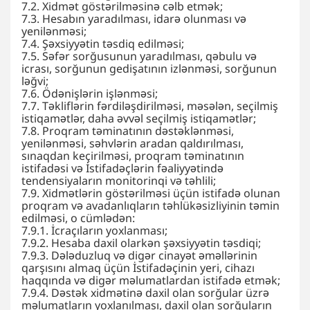
7.2. Xidmət göstərilməsinə cəlb etmək;
7.3. Hesabın yaradılması, idarə olunması və
yenilənməsi;
7.4. Şəxsiyyətin təsdiq edilməsi;
7.5. Səfər sorğusunun yaradılması, qəbulu və
icrası, sorğunun gedişatının izlənməsi, sorğunun
ləğvi;
7.6. Ödənişlərin işlənməsi;
7.7. Təkliflərin fərdiləşdirilməsi, məsələn, seçilmiş
istiqamətlər, daha əvvəl seçilmiş istiqamətlər;
7.8. Proqram təminatının dəstəklənməsi,
yenilənməsi, səhvlərin aradan qaldırılması,
sınaqdan keçirilməsi, proqram təminatının
istifadəsi və İstifadəçlərin fəaliyyətində
tendensiyaların monitorinqi və təhlili;
7.9. Xidmətlərin göstərilməsi üçün istifadə olunan
proqram və avadanlıqların təhlükəsizliyinin təmin
edilməsi, o cümlədən:
7.9.1. İcraçıların yoxlanması;
7.9.2. Hesaba daxil olarkən şəxsiyyətin təsdiqi;
7.9.3. Dələduzluq və digər cinayət əməllərinin
qarşısını almaq üçün İstifadəçinin yeri, cihazı
haqqında və digər məlumatlardan istifadə etmək;
7.9.4. Dəstək xidmətinə daxil olan sorğular üzrə
məlumatların yoxlanılması, daxil olan sorğuların