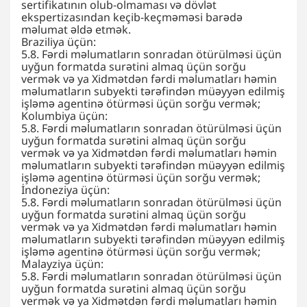
sertifikatının olub-olmaması və dövlət
ekspertizasından keçib-keçməməsi barədə
məlumat əldə etmək.
Braziliya üçün:
5.8. Fərdi məlumatların sonradan ötürülməsi üçün
uyğun formatda surətini almaq üçün sorğu
vermək və ya Xidmətdən fərdi məlumatları həmin
məlumatların subyekti tərəfindən müəyyən edilmiş
işləmə agentinə ötürməsi üçün sorğu vermək;
Kolumbiya üçün:
5.8. Fərdi məlumatların sonradan ötürülməsi üçün
uyğun formatda surətini almaq üçün sorğu
vermək və ya Xidmətdən fərdi məlumatları həmin
məlumatların subyekti tərəfindən müəyyən edilmiş
işləmə agentinə ötürməsi üçün sorğu vermək;
İndoneziya üçün:
5.8. Fərdi məlumatların sonradan ötürülməsi üçün
uyğun formatda surətini almaq üçün sorğu
vermək və ya Xidmətdən fərdi məlumatları həmin
məlumatların subyekti tərəfindən müəyyən edilmiş
işləmə agentinə ötürməsi üçün sorğu vermək;
Malayziya üçün:
5.8. Fərdi məlumatların sonradan ötürülməsi üçün
uyğun formatda surətini almaq üçün sorğu
vermək və ya Xidmətdən fərdi məlumatları həmin