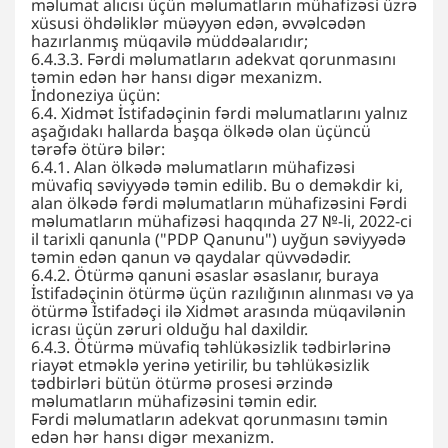
məlumat alıcısı üçün məlumatların mühafizəsi üzrə
xüsusi öhdəliklər müəyyən edən, əvvəlcədən
hazırlanmış müqavilə müddəalarıdır;
6.4.3.3. Fərdi məlumatların adekvat qorunmasını
təmin edən hər hansı digər mexanizm.
İndoneziya üçün:
6.4. Xidmət İstifadəçinin fərdi məlumatlarını yalnız
aşağıdakı hallarda başqa ölkədə olan üçüncü
tərəfə ötürə bilər:
6.4.1. Alan ölkədə məlumatların mühafizəsi
müvafiq səviyyədə təmin edilib. Bu o deməkdir ki,
alan ölkədə fərdi məlumatların mühafizəsini Fərdi
məlumatların mühafizəsi haqqında 27 №-li, 2022-ci
il tarixli qanunla ("PDP Qanunu") uyğun səviyyədə
təmin edən qanun və qaydalar qüvvədədir.
6.4.2. Ötürmə qanuni əsaslar əsaslanır, buraya
İstifadəçinin ötürmə üçün razılığının alınması və ya
ötürmə İstifadəçi ilə Xidmət arasında müqavilənin
icrası üçün zəruri olduğu hal daxildir.
6.4.3. Ötürmə müvafiq təhlükəsizlik tədbirlərinə
riayət etməklə yerinə yetirilir, bu təhlükəsizlik
tədbirləri bütün ötürmə prosesi ərzində
məlumatların mühafizəsini təmin edir.
Fərdi məlumatların adekvat qorunmasını təmin
edən hər hansı digər mexanizm.