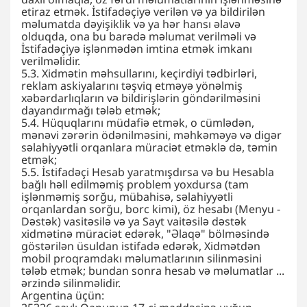
daxil olmaqla, öz fərdi məlumatlarının işlənməsinə
etiraz etmək. İstifadəçiyə verilən və ya bildirilən
məlumatda dəyişiklik və ya hər hansı əlavə
olduqda, ona bu barədə məlumat verilməli və
İstifadəçiyə işlənmədən imtina etmək imkanı
verilməlidir.
5.3. Xidmətin məhsullarını, keçirdiyi tədbirləri,
reklam askiyalarını təşviq etməyə yönəlmiş
xəbərdarlıqların və bildirişlərin göndərilməsini
dayandırmağı tələb etmək;
5.4. Hüquqlarını müdafiə etmək, o cümlədən,
mənəvi zərərin ödənilməsini, məhkəməyə və digər
səlahiyyətli orqanlara müraciət etməklə də, təmin
etmək;
5.5. İstifadəçi Hesab yaratmışdırsa və bu Hesabla
bağlı həll edilməmiş problem yoxdursa (tam
işlənməmiş sorğu, mübahisə, səlahiyyətli
orqanlardan sorğu, borc kimi), öz hesabı (Menyu -
Dəstək) vasitəsilə və ya Sayt vaitəsilə dəstək
xidmətinə müraciət edərək, "Əlaqə" bölməsində
göstərilən üsuldan istifadə edərək, Xidmətdən
mobil proqramdakı məlumatlarının silinməsini
tələb etmək; bundan sonra hesab və məlumatlar ...
ərzində silinməlidir.
Argentina üçün: