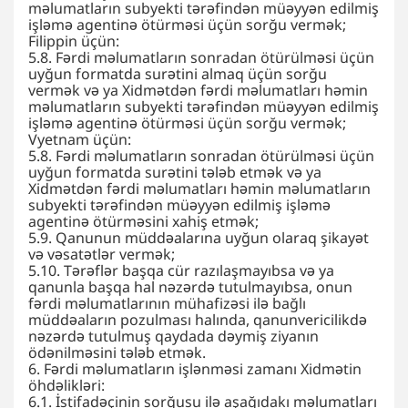
məlumatların subyekti tərəfindən müəyyən edilmiş
işləmə agentinə ötürməsi üçün sorğu vermək;
Filippin üçün:
5.8. Fərdi məlumatların sonradan ötürülməsi üçün
uyğun formatda surətini almaq üçün sorğu
vermək və ya Xidmətdən fərdi məlumatları həmin
məlumatların subyekti tərəfindən müəyyən edilmiş
işləmə agentinə ötürməsi üçün sorğu vermək;
Vyetnam üçün:
5.8. Fərdi məlumatların sonradan ötürülməsi üçün
uyğun formatda surətini tələb etmək və ya
Xidmətdən fərdi məlumatları həmin məlumatların
subyekti tərəfindən müəyyən edilmiş işləmə
agentinə ötürməsini xahiş etmək;
5.9. Qanunun müddəalarına uyğun olaraq şikayət
və vəsatətlər vermək;
5.10. Tərəflər başqa cür razılaşmayıbsa və ya
qanunla başqa hal nəzərdə tutulmayıbsa, onun
fərdi məlumatlarının mühafizəsi ilə bağlı
müddəaların pozulması halında, qanunvericilikdə
nəzərdə tutulmuş qaydada dəymiş ziyanın
ödənilməsini tələb etmək.
6. Fərdi məlumatların işlənməsi zamanı Xidmətin
öhdəlikləri:
6.1. İstifadəçinin sorğusu ilə aşağıdakı məlumatları