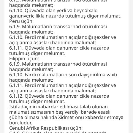
6.1.9. Məlumatların transsərhəd ötürülməsi
haqqında məlumat;
6.1.10. Qüvvədə olan yerli və beynəlxalq
qanunvericiliklə nəzərdə tutulmuş digər məlumat.
Peru üçün:
6.1.9. Məlumatların transsərhəd ötürülməsi
haqqında məlumat;
6.1.10. Fərdi məlumatların açıqlandığı şəxslər və
açıqlanma əsasları haqqında məlumat;
6.1.11. Qüvvədə olan qanunvericiklə nəzərdə
tutulmuş digər məlumat.
Filippin üçün:
6.1.9. Məlumatların transsərhəd ötürülməsi
haqqında məlumat;
6.1.10. Fərdi məlumatların son dəyişdirilmə vaxtı
haqqında məlumat;
6.1.11. Fərdi məlumatların açıqlandığı şəxslər və
açıqlanma əsasları haqqında məlumat;
6.1.12. Qüvvədə olan qanunvericiklə nəzərdə
tutulmuş digər məlumat.
İstifadəçinin xəbərdar edilməsi tələb olunan
məlumat sızmasının baş verdiyi barədə əsaslı
şübhə olması halında Xidmət onu xəbərdar etməyə
borcludur.
Cənubi Afrika Respublikası üçün: