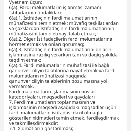
Vyetnam üçün:
6(a). Fərdi məlumatların işlənməsi zamanı
İstifadəçinin öhdəlikləri:
6(a).1. İstifadəçinin fərdi məlumatlarının
mühafizəsini təmin etmək; müvafiq təşkilatlardan
və şəxslərdən İstifadəçinin fərdi məlumatlarının
mühafizəsini təmin etməyi tələb etmək;
6(a).2. Digər İstifadəçilərin fərdi məlumatlarına
hörmət etmək və onları qorumaq;
6(a).3. İstifadəçinin fərdi məlumatlarını onların
işlənməsinə razılıq verərkən tam və dəqiq şəkildə
təqdim etmək;
6(a).4. Fərdi məlumatların mühafizəsi ilə bağlı
qanunvericiliyin tələblərinə riayət etmək və fərdi
məlumatların mühafizəsi haqqında
qanunvericiliyin tələblərinin pozulmasına yol
verməmək.
Fərdi məlumatların işlənməsinin növləri,
kateqoriyaları, məqsədləri və qaydaları
7. Fərdi məlumatların toplanmasının və
işlənməsinin məqsədi aşağıdakı məqsədlər üçün
fərdi məlumatların istifadəsi daxil olmaqla
göstərilən xidmətləri təmin etmək, fərdiləşdirmək
və təkmilləşdirməkdir:
7.1. Xidmətlərin göstərilməsi;