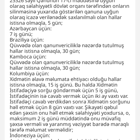
25326 saylı Qanunun 17-ci maddəsinə uyğun
olaraq səlahiyyətli dövlət orqanı tərəfindən onların
silinməsinə yuxarıda göstərilən qanuna uyğun
olaraq icazə verilənədək saxlanılmalı olan hallar
istisna olmaqla, 5 gün;
Azərbaycan üçün:
7 iş günü;
Braziliya üçün:
Qüvvədə olan qanunvericiliklə nəzərdə tutulmuş
hallar istisna olmaqla, 30 gün;
Kamboca üçün:
Qüvvədə olan qanunvericiliklə nəzərdə tutulmuş
hallar istisna olmaqla, 30 gün;
Kolumbiya üçün:
Xidmətin əlavə məlumata ehtiyacı olduğu hallar
istisna olmaqla, 15 iş günü. Bu halda Xidmətin
İstifadəçiyə sorğu göndərmək üçün 5 iş günü,
İstifadəçinin isə cavab vermək üçün iki ay vaxtı var.
İstifadəçi cavab verdikdən sonra Xidmətin sorğunu
həll etmək üçün 8 gün vaxtı var. Şikayəti qəbul
edən şəxsin onu həll etmək səlahiyyəti yoxdursa, o,
maksimum 2 iş günü müddətində onu müvafiq
şəxsə verməli və yaranmış vəziyyət barədə maraqlı
tərəfə məlumat verməlidir;
İndoneziya üçün: