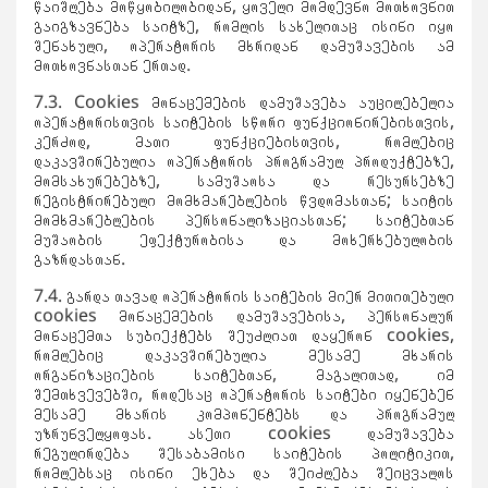
წაიშლება მოწყობილობიდან, ყოველი მომდევნო მოთხოვნით
გაიგზავნება საიტზე, რომლის სახელითაც ისინი იყო
შენახული, ოპერატორის მხრიდან დამუშავების ამ
მოთხოვნასთან ერთად.
7.3. Cookies მონაცემების დამუშავება აუცილებელია
ოპერატორისთვის საიტების სწორი ფუნქციონირებისთვის,
კერძოდ, მათი ფუნქციებისთვის, რომლებიც
დაკავშირებულია ოპერატორის პროგრამულ პროდუქტებზე,
მომსახურებებზე, სამუშაოსა და რესურსებზე
რეგისტრირებული მომხმარებლების წვდომასთან; საიტის
მომხმარებლების პერსონალიზაციასთან; საიტებთან
მუშაობის ეფექტურობისა და მოხერხებულობის
გაზრდასთან.
7.4. გარდა თავად ოპერატორის საიტების მიერ მითითებული
cookies მონაცემების დამუშავებისა, პერსონალურ
მონაცემთა სუბიექტებს შეუძლიათ დაყერონ cookies,
რომლებიც დაკავშირებულია მესამე მხარის
ორგანიზაციების საიტებთან, მაგალითად, იმ
შემთხვევებში, როდესაც ოპერატორის საიტები იყენებენ
მესამე მხარის კომპონენტებს და პროგრამულ
უზრუნველყოფას. ასეთი cookies დამუშავება
რეგულირდება შესაბამისი საიტების პოლიტიკით,
რომლებსაც ისინი ეხება და შეიძლება შეიცვალოს