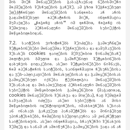
მის მიერ მონაცემების გასაგზავნად ნებისმიერი
მოქმედების შესრულების გარეშე. ამ გზით შეგროვებული
ელექტრონული მონაცემების სანდოობა არ არის
გადამოწმებული ოპერატორის მიერ, ინფორმაცია
მუშავდება „როგორც არის“ იმ ფორმით, როგორც ის
შემოვიდა პერსონალური მონაცემების სუბიექტის
მოწყობილობიდან.
7.2. საიტების ვიზიტორებს შეიძლება გამოუჩნდეთ
შეტყობინებები მონაცემთა შეგროვებისა და დამუშავების
შესახებ cookies ფაილების მეშვეობით წინამდებარე
პოლიტიკის ბმულით და გამოჩენილი შეტყობინების
დახურვის ღილაკებით. ასეთი შეტყობინებები ნიშნავს,
რომ ოპერატორის საიტების, საინფორმაციო რესურსებისა
და ვებ-აპლიკაციების მონახულებისას და გამოყენებისას
გამოყენებული იქნება ტექნოლოგია მონაცემების
შესანახად და მოსაპოვებლად პერსონალური მონაცემების
სუბიექტის მოწყობილობის გამოყენებით (მაგალითად,
cookies მონაცემების შენახვა და მიღება), რაც შემდგომ
საშუალებას იძლევა ასეთი სუბიექტის ან მისი
მოწყობილობის იდენტიფიცირების, იმახსოვრებს სესიას
ან ინახავს გარკვეულ პარამეტრებს და მინიჭებულ
უპირატესობებს, რომლებიც სპეციფიკურია ამ კონკრეტული
საიტებისთვის. ასეთი ინფორმაცია, ბრაუზერში შენახვის
შემდეგ და სანამ არ ამოიწურება გამოყენების ვადა ან არ