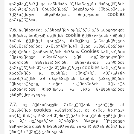
დამუშავებაზე და თანხმობა პერსონალური მონაცემების
დამუშავებაზე წინამდებარე პოლიტიკის შესაბამისად
შეგროვებული ინფორმაციის მოცულობით cookies
გამოყენებით.
7.6. ოპერატორის ვებსაიტები იყენებენ ვებ ანალიტიკის
სერვისს, რომელიც იყენებს cookie ტექნოლოგიას - მცირე
ზომის ტექსტურ ფაილებს, რომლებიც განთავსებულია
მომხმარებლების კომპიუტერებზე მათი სამომხმარებლო
აქტივობის გაანალიზების მიზნით. Cookies საშუალებით
შეგროვებული ინფორმაცია ვერ აიდენტიფიცირებს
საიტების მომხმარებლებს. ინფორმაცია საიტების
გამოყენების შესახებ შეგროვებული cookies საშუალებით
გადაეცემა და ინახება სერვერზე. ოპერატორი
დაამუშავებს ამ ინფორმაციას საიტის გამოყენების
შესაფასებლად, საიტის საქმიანობის შესახებ
ანგარიშების შედგენისა და სხვა მომსახურების
უზრუნველსაყოფად.
7.7. თუ პერსონალური მონაცემების სუბიექტი არ
ეთანხმება cookies დამუშავებას, ის იღებს საკუთარ
თავზე რისკს, რომ ამ შემთხვევაში საიტების ფუნქციები
და შესაძლებლობები შეიძლება მხოლოდ შეზღუდული
მოცულობით იყოს ხელმისაწვდომი, ხოლო შემდგომ მიჰყვება
ერთ-ერთ შემდეგ ვარიაციას: