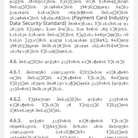
დაცვის პრინციპებით. შემკვეთის მიერ წარმოდგენილი
მონაცემების უსაფრთხოების უზრუნველყოფა ხდება
გადახდის ბარათების ინდუსტრიის მონაცემების
უსაფრთხოების სტანდარტების (Payment Card Industry
Data Security Standard) მოთხოვნათა შესაბამისად და
არავის შეუძლია მათი მიღება, მათ შორის არც სერვისს.
საბანკო ბარათის მონაცემების შეყვანა ხორციელდება იმ
ბანკი ეკვაიერის დაცულ საგადახდო გვერდზე, რომელიც
უზრუნველყოფს მომსახურების უნაღდო ანგარიშსწორებით
ანაზღაურების შესაძლებლობას.
4.6. მონაცემები ფიჭური კავშირის ოპერატორის შესახებ
4.6.1. მობილური აპლიკაციის მეშვეობით ოპერატორი
იღებს მონაცემებს ოპერატორის შესახებ, რომელიც
შემკვეთს აწვდის მოძრავი სატელეფონო კავშირის (ფიჭური
კავშირის) მომსახურებას.
4.6.2. შეგროვილი მონაცემები ფიჭური კავშირის
ოპერატორის შესახებ არ შეიცავენ შემკვეთის
პერსონალურ მონაცემებს.
4.6.3. ფიჭური კავშირის ოპერატორის შესახებ
ინფორმაციის შეგროვების მიზანი არის მობილური
აპლიკაციის პარამეტრებში შემკვეთის
ადგილმდებარეობის ქვეყნისა და აპლიკაციის