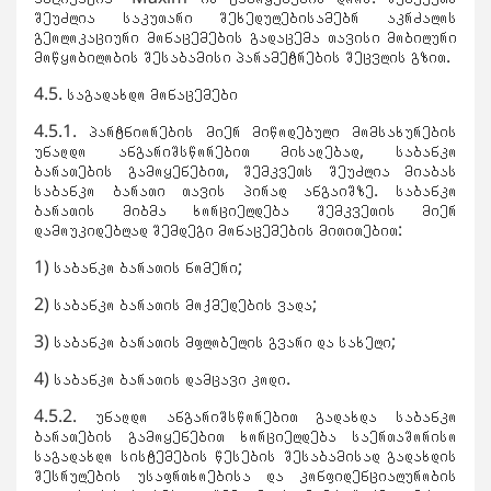
შეუძლია საკუთარი შეხედულებისამებრ აკრძალოს
გეოლოკაციური მონაცემების გადაცემა თავისი მობილური
მოწყობილობის შესაბამისი პარამეტრების შეცვლის გზით.
4.5. საგადახდო მონაცემები
4.5.1. პარტნიორების მიერ მიწოდებული მომსახურების
უნაღდო ანგარიშსწორებით მისაღებად, საბანკო
ბარათების გამოყენებით, შემკვეთს შეუძლია მიაბას
საბანკო ბარათი თავის პირად ანგაიშზე. საბანკო
ბარათის მიბმა ხორციელდება შემკვეთის მიერ
დამოუკიდებლად შემდეგი მონაცემების მითითებით:
1) საბანკო ბარათის ნომერი;
2) საბანკო ბარათის მოქმედების ვადა;
3) საბანკო ბარათის მფლობელის გვარი და სახელი;
4) საბანკო ბარათის დამცავი კოდი.
4.5.2. უნაღდო ანგარიშსწორებით გადახდა საბანკო
ბარათების გამოყენებით ხორციელდება საერთაშორისო
საგადახდო სისტემების წესების შესაბამისად გადახდის
შესრულების უსაფრთხოებისა და კონფიდენციალურობის