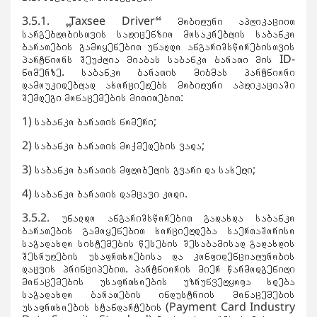
3.5.1. „Taxsee Driver“ მობილური აპლიკაციით
სარგებლობისთვის სალიცენზიო მოსაკრებლის საბანკო
ბარათების გამოყენებით უნაღდო ანგარიშსწორებისთვის
პარტნიორს შეუძლია მიაბას საბანკო ბარათი მის ID-
ნომერზე. საბანკო ბარათის მიბმას პარტნიორი
დამოუკიდებლად ახორციელებს მობილური აპლიკაციაში
შემდეგი მონაცემების მითითებით:
1) საბანკო ბარათის ნომერი;
2) საბანკო ბარათის მოქმედების ვადა;
3) საბანკო ბარათის მფლობელის გვარი და სახელი;
4) საბანკო ბარათის დამცავი კოდი.
3.5.2. უნაღდო ანგარიშსწორებით გადახდა საბანკო
ბარათების გამოყენებით ხორციელდება საერთაშორისო
საგადახდო სისტემების წესების შესაბამისად გადახდის
შესრულების უსაფრთხოებისა და კონფიდენციალურობის
დაცვის პრინციპებით. პარტნიორის მიერ წარმოდგენილი
მონაცემების უსაფრთხოების უზრუნველყოფა ხდება
საგადახდო ბარათების ინდუსტრიის მონაცემების
უსაფრთხოების სტანდარტების (Payment Card Industry