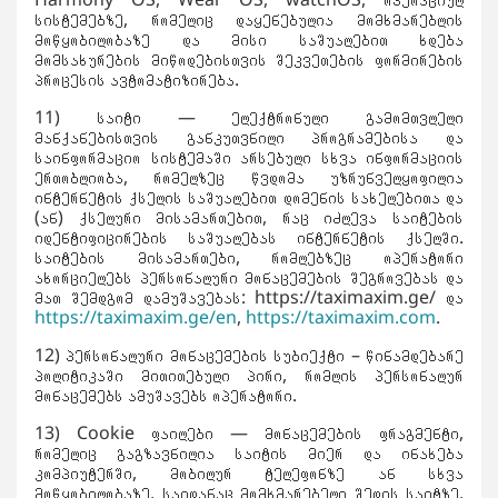
Harmony OS, Wear OS, watchOS, ოპერაციულ
სისტემებზე, რომელიც დაყენებულია მომხმარებლის
მოწყობილობაზე და მისი საშუალებით ხდება
მომსახურების მიწოდებისთვის შეკვეთების ფორმირების
პროცესის ავტომატიზირება.
11) საიტი — ელექტრონული გამომთვლელი
მანქანებისთვის განკუთვნილი პროგრამებისა და
საინფორმაციო სისტემაში არსებული სხვა ინფორმაციის
ერთობლიობა, რომელზეც წვდომა უზრუნველყოფილია
ინტერნეტის ქსელის საშუალებით დომენის სახელებითა და
(ან) ქსელური მისამართებით, რაც იძლევა საიტების
იდენტიფიცირების საშუალებას ინტერნეტის ქსელში.
საიტების მისამართები, რომლებზეც ოპერატორი
ახორციელებს პერსონალური მონაცემების შეგროვებას და
მათ შემდგომ დამუშავებას: https://taximaxim.ge/ და
https://taximaxim.ge/en
,
https://taximaxim.com
.
12) პერსონალური მონაცემების სუბიექტი – წინამდებარე
პოლიტიკაში მითითებული პირი, რომლის პერსონალურ
მონაცემებს ამუშავებს ოპერატორი.
13) Cookie ფაილები — მონაცემების ფრაგმენტი,
რომელიც გაგზავნილია საიტის მიერ და ინახება
კომპიუტერში, მობილურ ტელეფონზე ან სხვა
მოწყობილობაზე, საიდანაც მომხმარებელი შედის საიტზე,