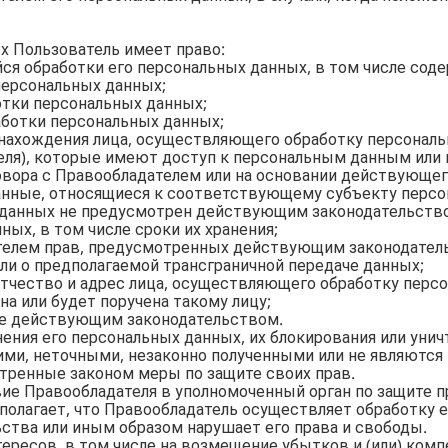
ых Пользователь имеет право:
йся обработки его персональных данных, в том числе сод
персональных данных;
отки персональных данных;
аботки персональных данных;
 нахождения лица, осуществляющего обработку персональн
ля), которые имеют доступ к персональным данным или
вора с Правообладателем или на основании действующег
нные, относящиеся к соответствующему субъекту персон
х данных не предусмотрен действующим законодательств
ных, в том числе сроки их хранения;
ателем прав, предусмотренных действующим законодател
ли о предполагаемой трансграничной передаче данных;
 отчество и адрес лица, осуществляющего обработку пер
на или будет поручена такому лицу;
ые действующим законодательством.
нения его персональных данных, их блокирования или унич
ми, неточными, незаконно полученными или не являются
тренные законом меры по защите своих прав.
вие Правообладателя в уполномоченный орган по защите 
 полагает, что Правообладатель осуществляет обработку
ства или иным образом нарушает его права и свободы.
нтересов, в том числе на возмещение убытков и (или) ко