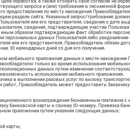
цели обработки, а также отозвать свое согласие на обр
твующего запроса и (или) требования в письменной фор
ого предоставления по месту нахождения Правообладател
ющем разделе сайта. Указанный запрос/требование долже
ользователя или его представителя, сведения о дате вы
льзователя, сведения, подтверждающие участие Пользова
я, иным образом подтверждающие факт обработки персон
ии персональных данных Пользователя либо уведомление 
теля или его представителя. Правообладатель обязан да
ние 30 календарных дней со дня его получения.
вом мобильного приложения данные о месте нахождения 
вообладателю только во время использования мобильног
геолокационных данных путем изменения соответствующ
 невозможность использования мобильного приложения.
азчика в выполнении разовых услуг по вызову транспортно
х работ, Правообладатель может предоставить Заказчику
 лицензионного вознаграждения безналичным платежом с 
зку банковской карты к своему ID-номеру. Привязка бан
ьном приложении путем указания следующих данных:
ой карты;