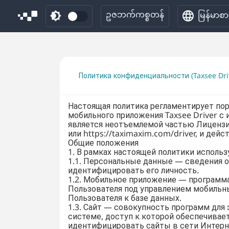
ဥဇဘက်ကစ္စတန်
မြန်မာစာ
Политика конфиденциальности (Taxsee Dri
​Настоящая политика регламентирует по
мобильного приложения Taxsee Driver с
является неотъемлемой частью Лицензион
или https://taximaxim.com/driver, и дей
Общие положения
1. В рамках настоящей политики испол
1.1. Персональные данные — сведения о
идентифицировать его личность.
1.2. Мобильное приложение — программа
Пользователя под управлением мобильн
Пользователя к базе данных.
1.3. Сайт — совокупность программ дл
системе, доступ к которой обеспечива
идентифицировать сайты в сети Интернет