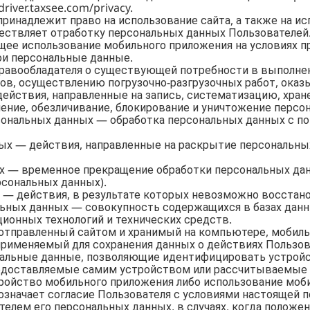
driver.taxsee.com/privacy.
принадлежит право на использование сайта, а также на и
ествляет отработку персональных данных Пользователей
щее использование мобильного приложения на условиях пр
и персональные данные.
Правообладателя о существующей потребности в выполнен
зов, осуществлению погрузочно-разгрузочных работ, ок
действия, направленные на запись, систематизацию, хран
нение, обезличивание, блокирование и уничтожение персо
рсональных данных — обработка персональных данных с 
ных — действия, направленные на раскрытие персональны
х — временное прекращение обработки персональных дан
рсональных данных).
х — действия, в результате которых невозможно восстан
льных данных — совокупность содержащихся в базах дан
ионных технологий и технических средств.
 отправленный сайтом и хранимый на компьютере, мобиль
применяемый для сохранения данных о действиях Пользова
кальные данные, позволяющие идентифицировать устройс
редоставляемые самим устройством или рассчитываемые
стройство мобильного приложения либо использование мо
означает согласие Пользователя с условиями настоящей п
телем его персональных данных, в случаях, когда полож