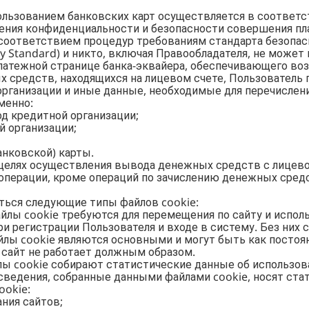
пользованием банковских карт осуществляется в соответ
ения конфиденциальности и безопасности совершения пл
соответствием процедур требованиям стандарта безопа
ity Standard) и никто, включая Правообладателя, не может
латежной странице банка-эквайера, обеспечивающего воз
х средств, находящихся на лицевом счете, Пользователь
организации и иные данные, необходимые для перечислен
менно:
д кредитной организации;
й организации;
анковской) карты.
целях осуществления вывода денежных средств с лицево
перации, кроме операций по зачислению денежных средс
ться следующие типы файлов cookie:
файлы cookie требуются для перемещения по сайту и испо
ри регистрации Пользователя и входе в систему. Без них
лы cookie являются основными и могут быть как постоя
e сайт не работает должным образом.
йлы cookie собирают статистические данные об использо
ведения, собранные данными файлами cookie, носят стат
ookie:
ания сайтов;