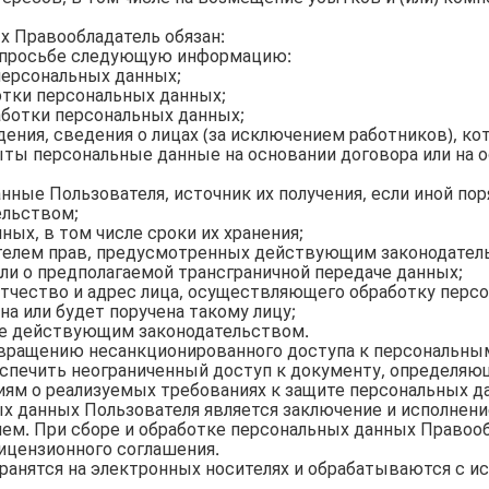
х Правообладатель обязан:
о просьбе следующую информацию:
персональных данных;
отки персональных данных;
аботки персональных данных;
ждения, сведения о лицах (за исключением работников), 
ты персональные данные на основании договора или на
нные Пользователя, источник их получения, если иной по
льством;
ных, в том числе сроки их хранения;
ателем прав, предусмотренных действующим законодател
ли о предполагаемой трансграничной передаче данных;
 отчество и адрес лица, осуществляющего обработку пер
на или будет поручена такому лицу;
ые действующим законодательством.
отвращению несанкционированного доступа к персональны
еспечить неограниченный доступ к документу, определя
иям о реализуемых требованиях к защите персональных д
ых данных Пользователя является заключение и исполнени
м. При сборе и обработке персональных данных Правооб
ицензионного соглашения.
хранятся на электронных носителях и обрабатываются с 