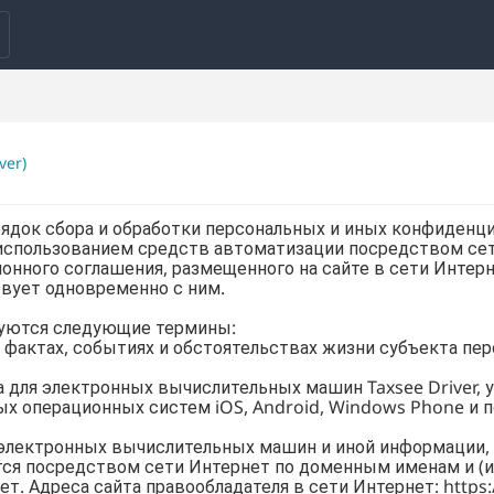
ver)
рядок сбора и обработки персональных и иных конфиденц
 использованием средств автоматизации посредством се
ного соглашения, размещенного на сайте в сети Интернет
ствует одновременно с ним.
ьзуются следующие термины:
 фактах, событиях и обстоятельствах жизни субъекта п
 для электронных вычислительных машин Taxsee Driver, 
ых операционных систем iOS, Android, Windows Phone и
я электронных вычислительных машин и иной информации
ется посредством сети Интернет по доменным именам и (
. Адреса сайта правообладателя в сети Интернет: https://