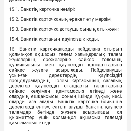
15.1. Банктің карточка нөмірі;
15.2. Банктік карточканың әрекет ету мерзімі;
15.3. Банктік карточка ұстаушысының аты-жөні;
15.4. Банктік картаның қауіпсіздік коды.
16. Банктік карточкаларды пайдалана отырып
қолма-қол ақшасыз төлем халықаралық төлем
жүйелерінің ережелеріне сәйкес төлемнің
құпиялылығы мен қауіпсіздігі қағидаттарына
сәйкес жүзеге асырылады. Пайдаланушы
ұсынған деректердің қауіпсіздігі
процедуралардың Төлем картасының салалық
деректер қауіпсіздігі стандарты талаптарына
сәйкес келуімен қамтамасыз етіледі және
олардың ешқайсысы, соның ішінде Құқық иесі,
оларды ала алады. Банктік карточка бойынша
деректерді енгізу, сатып алушы банктің қауіпсіз
төлемдер бетінде жүзеге асырылады, ол
қызметтер үшін қолма-қол ақшасыз төлемді
қамтамасыз етеді.