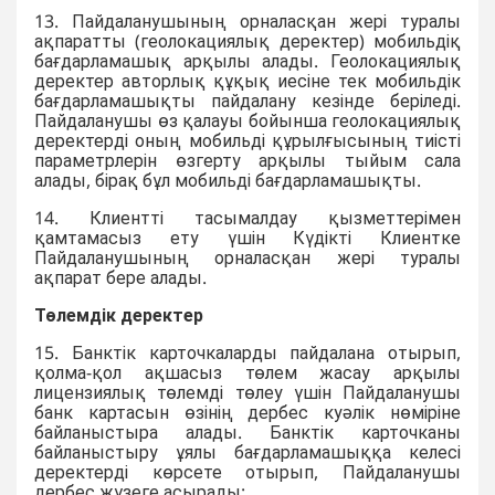
13. Пайдаланушының орналасқан жері туралы
ақпаратты (геолокациялық деректер) мобильдіқ
бағдарламашық арқылы алады. Геолокациялық
деректер авторлық құқық иесіне тек мобильдік
бағдарламашықты пайдалану кезінде беріледі.
Пайдаланушы өз қалауы бойынша геолокациялық
деректерді оның мобильді құрылғысының тиісті
параметрлерін өзгерту арқылы тыйым сала
алады, бірақ бұл мобильді бағдарламашықты.
14. Клиентті тасымалдау қызметтерімен
қамтамасыз ету үшін Күдікті Клиентке
Пайдаланушының орналасқан жері туралы
ақпарат бере алады.
Төлемдік деректер
15. Банктік карточкаларды пайдалана отырып,
қолма-қол ақшасыз төлем жасау арқылы
лицензиялық төлемді төлеу үшін Пайдаланушы
банк картасын өзінің дербес куәлік нөміріне
байланыстыра алады. Банктік карточканы
байланыстыру ұялы бағдарламашыққа келесі
деректерді көрсете отырып, Пайдаланушы
дербес жүзеге асырады: