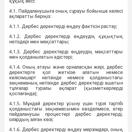
құқық иесі:
4.1. Пайдаланушыға оның сұрауы бойынша келесі
ақпаратты беріңіз:
4.1.1. Дербес деректерді өңдеу фактісін растау;
4.1.2. Дербес деректерді өңдеудің құқықтық
негіздері мен мақсаттары;
4.1.3. Дербес деректерді өңдеудің мақсаттары
мен қолданылатын әдістері;
4.1.4. Оның атауы және орналасқан жері, дербес
деректерге қол жеткізе алатын немесе
келісімшарт негізінде немесе қолданыстағы
заңнаманың негізінде дербес деректерді ашатын
тұлғалар туралы ақпарат (қызметкерлерді
қоспағанда);
4.1.5. Мұндай деректер ұсыну үшін түрлі тәртібі
қолданыстағы заңнамасымен көзделмесе, егер
пайдаланушы процестері дербес деректерді,
олардың алған көзі;
4.1.6. Дербес деректерді өңдеу мерзімдері, оның