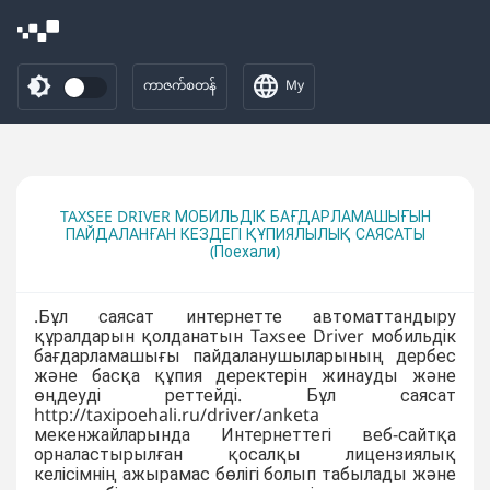
ကာဇက်စတန်
My
TAXSEE DRIVER МОБИЛЬДІК БАҒДАРЛАМАШЫҒЫН
ПАЙДАЛАНҒАН КЕЗДЕГІ ҚҰПИЯЛЫЛЫҚ САЯСАТЫ
(Поехали)
.Бұл саясат интернетте автоматтандыру
құралдарын қолданатын Taxsee Driver мобильдік
бағдарламашығы пайдаланушыларының дербес
және басқа құпия деректерін жинауды және
өңдеуді реттейді. Бұл саясат
http://taxipoehali.ru/driver/anketa
мекенжайларында Интернеттегі веб-сайтқа
орналастырылған қосалқы лицензиялық
келісімнің ажырамас бөлігі болып табылады және