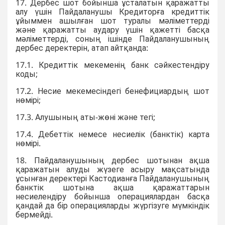
17. Дербес шот бойынша ұсталатын қаражатты
алу үшін Пайдаланушы Кредиторға кредиттік
ұйыммен ашылған шот туралы мәліметтерді
және қаражатты аудару үшін қажетті басқа
мәліметтерді, соның ішінде Пайдаланушының
дербес деректерін, атап айтқанда:
17.1. Кредиттік мекеменің банк сәйкестендіру
коды;
17.2. Несие мекемесіндегі бенефициардың шот
нөмірі;
17.3. Алушының аты-жөні және тегі;
17.4. Дебеттік немесе несиелік (банктік) карта
нөмірі.
18. Пайдаланушының дербес шотынан ақша
қаражатын алуды жүзеге асыру мақсатында
ұсынған деректері Кастодианға Пайдаланушының
банктік шотына ақша қаражаттарын
несиелендіру бойынша операциялардан басқа
қандай да бір операцияларды жүргізуге мүмкіндік
бермейді.