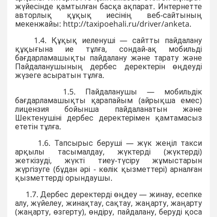
жүйесінде қамтылған басқа ақпарат. Интернетте
авторлық құқық иесінің веб-сайтының
мекенжайы: http://taxipoehali.ru/driver/anketa.
1.4. Құқық иеленуші — сайтты пайдалану
құқығына ие тұлға, сондай-ақ мобильді
бағдарламашықты пайдалану және тарату және
Пайдаланушының дербес деректерін өңдеуді
жүзеге асыратын тұлға.
1.5. Пайдаланушы — мобильдік
бағдарламашықты қарапайым (айрықша емес)
лицензия бойынша пайдаланатын және
Шектенушіні дербес деректерімен қамтамасыз
ететін тұлға.
1.6. Тапсырыс беруші — жүк жеңіл такси
арқылы тасымалдау, жүктерді (жүктерді)
жеткізуді, жүкті тиеу-түсіру жұмыстарын
жүргізуге (бұдан әрі - көлік қызметтері) арналған
қызметтерді орындаушы.
1.7. Дербес деректерді өңдеу — жинау, есепке
алу, жүйелеу, жинақтау, сақтау, жаңарту, жаңарту
(жаңарту, өзгерту), өндіру, пайдалану, беруді қоса