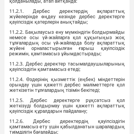
қолданылады, атап айтқанда:
11.2.1. Дербес деректердің ақпараттық
жүйелерінде өңдеу кезінде дербес деректерге
қауіпсіздік қатерлерін анықтайды;
11.2.2. Бақылаусыз ену мүмкіндігін болдырмайды
немесе осы үй-жайларға қол құқығыңыз жоқ
тұлғалардың осы үй-жайларда болу ақпараттық
жүйені орналастырылған ғарыш қауіпсіздік
режимін, қамтамасыз ұйымдастырады;
11.2.3. Дербес деректер тасымалдаушыларының
қауіпсіздігін қамтамасыз етеді;
11.2.4. Өздерінің қызметтік (еңбек) міндеттерін
орындау үшін қажетті дербес мәліметтерге қол
жеткізетін тұлғалардың тізімін бекітеді;
11.2.5. Дербес деректерге рұқсатсыз қол
жеткізуді болдырмау үшін қажетті ақпараттық
қауіпсіздік құралдарын пайдалану;
11.2.6. Дербес деректердің қауіпсіздігін
қамтамасыз ету үшін қабылданатын шаралардың
тиімділігін бағалайды;