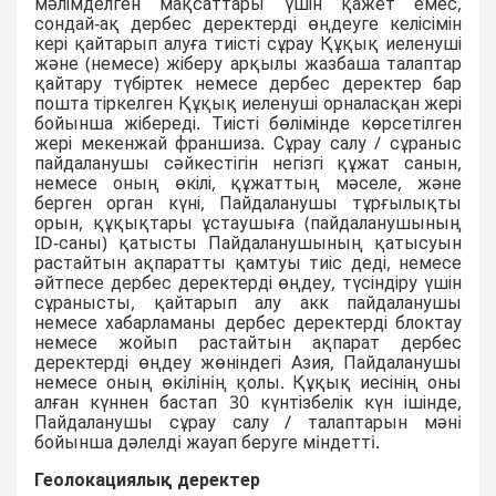
мәлімделген мақсаттары үшін қажет емес,
сондай-ақ дербес деректерді өңдеуге келісімін
кері қайтарып алуға тиісті сұрау Құқық иеленуші
және (немесе) жіберу арқылы жазбаша талаптар
қайтару түбіртек немесе дербес деректер бар
пошта тіркелген Құқық иеленуші орналасқан жері
бойынша жібереді. Тиісті бөлімінде көрсетілген
жері мекенжай франшиза. Сұрау салу / сұраныс
пайдаланушы сәйкестігін негізгі құжат санын,
немесе оның өкілі, құжаттың мәселе, және
берген орган күні, Пайдаланушы тұрғылықты
орын, құқықтары ұстаушыға (пайдаланушының
ID-саны) қатысты Пайдаланушының қатысуын
растайтын ақпаратты қамтуы тиіс деді, немесе
әйтпесе дербес деректерді өңдеу, түсіндіру үшін
сұранысты, қайтарып алу акк пайдаланушы
немесе хабарламаны дербес деректерді блоктау
немесе жойып растайтын ақпарат дербес
деректерді өңдеу жөніндегі Азия, Пайдаланушы
немесе оның өкiлiнiң қолы. Құқық иесінің оны
алған күннен бастап 30 күнтізбелік күн ішінде,
Пайдаланушы сұрау салу / талаптарын мәнi
бойынша дәлелдi жауап беруге мiндеттi.
Геолокациялық деректер