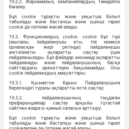
19.2.2. Жарнамалық кампаниялардың тиімділігін
бағалау.
Бұл cookie тұрақты және уақытша болып
табылады және бастапқы және үшінші тарап
cookie де сілтеме жасай алады.
19.3. Функционалдық cookie. cookie бұл түрі
(мысалы, пайдаланушы аты, тілі немесе
орналасқан жері ретінде) пайдаланушы
жеткізілетін ақпаратты сақтау үшін
пайдаланылады. Бұл файлдар анонимді ақпаратты
пайдаланады және пайдаланушының басқа
сайттардағы әрекеттерін бақыламайды. Осы
cookie пайдаланудың мақсаттары:
19.3.1. Қызметке бұрын Пайдаланушыға
берілгендігі туралы ақпаратты есте сақтау;
19.3.2. пайдаланушының таңдаған
преференциялар сақтау арқылы тұтастай
сайтпен өзара іс-қимыл сапасын арттыру.
Бұл cookie тұрақты және уақытша болып
табылады және бастапқы және үшінші тарап
cookieлеріне де сілтеме жасай алады.