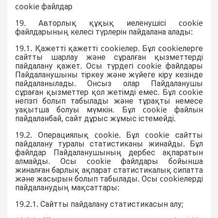
cookie файлдар
19. Авторлық құқық иеленушісі cookie
файлдарының келесі түрлерін пайдалана алады:
19.1. Қажетті қажетті cookieлер. Бұл cookieлерге
сайтты шарлау және сұралған қызметтерді
пайдалану қажет. Осы түрдегі cookie файлдары
Пайдаланушыны тіркеу және жүйеге кіру кезінде
пайдаланылады. Онсыз олар Пайдаланушы
сұраған қызметтер қол жетімді емес. Бұл cookie
негізгі болып табылады және тұрақты немесе
уақытша болуы мүмкін. Бұл cookie файлын
пайдаланбай, сайт дұрыс жұмыс істемейді.
19.2. Операциялық cookie. Бұл cookie сайтты
пайдалану туралы статистиканы жинайды. Бұл
файлдар Пайдаланушының дербес ақпаратын
алмайды. Осы cookie файлдары бойынша
жиналған барлық ақпарат статистикалық сипатта
және жасырын болып табылады. Осы cookieлерді
пайдаланудың мақсаттары:
19.2.1. Сайтты пайдалану статистикасын алу;