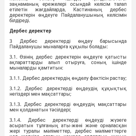
заңнаманың ережелері осындай келісім талап
етілетін жағдайларда, Кастинаның дербес
деректерін өңдеуге Пайдаланушының келісімін
білдіреді.
Дербес деректер
3 Дербес деректерді өңдеу барысында
Пайдаланушы мыналарға құқылы болады:
3.1. Өзінің дербес деректерін өңдеуге қатысты
ақпараттарды алып отыруға, соның ішінде
мыналарды қамтитын:
3.1.1. Дербес деректердің өңделу фактісін растау;
3.1.2. Дербес деректерді өңдеудің құқықтық
негіздері мен мақсаттары;
3.1.3. Дербес деректерді өңдеудің мақсаттары
мен қолданатын тәсілдері;
3.1.4. Дербес деректерді өңдеуді жүзеге
асыратын тұлғаның аты-жөні және орналасқан
жері туралы мәліметтер, дербес мәліметтерге