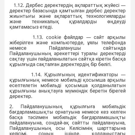
1.12. Дербес деректердің ақпараттық жүйесі —
деректер базасында қамтылған дербес деректер
жиынтығы және ақпараттық технологияларды
және техникалық құралдарды өңдеуді
қамтамасыз етеді.
1.13. cookie файлдар — сайт арқылы
жіберілген және компьютерде, ұялы телефонда
немесе Пайдаланушы сайтында
Пайдаланушының әрекеттері туралы деректерді
сақтау үшін пайдаланылатын сайтқа кіретін басқа
құрылғыда сақталған деректердің бір бөлігі.
1.14. Құрылғының идентификаторы —
құрылғының немесе мобильді қосымша арқылы
есептелетін мобильді қосымша қолданылатын
құрылғыны анықтауға мүмкіндік беретін бірегей
деректер.
2. Пайдаланушының құрылғыға мобильдік
бағдарламашықты орнатуына немесе кез келген
басқа тәсілмен мобильдік бағдарламашықты
пайдалануына, сондай-ақ сайтты пайдалануына,
Пайдаланушының осы Келісімнің шарттарына
келісімі, соның ішінде, қолданыстағы