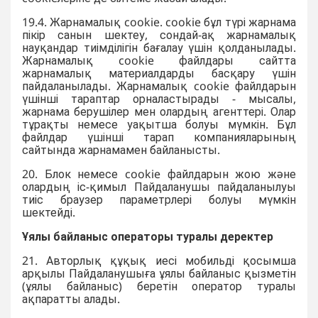
19.4. Жарнамалық cookie. cookie бұл түрі жарнама
пікір санын шектеу, сондай-ақ жарнамалық
науқандар тиімділігін бағалау үшін қолданылады.
Жарнамалық cookie файлдары сайтта
жарнамалық материалдарды басқару үшін
пайдаланылады. Жарнамалық cookie файлдарын
үшінші тараптар орналастырады - мысалы,
жарнама берушілер мен олардың агенттері. Олар
тұрақты немесе уақытша болуы мүмкін. Бұл
файлдар үшінші тарап компанияларының
сайтында жарнамамен байланысты.
20. Блок немесе cookie файлдарын жою және
олардың іс-қимыл Пайдаланушы пайдаланылуы
тиіс браузер параметрлері болуы мүмкін
шектейді.
Ұялы байланыс операторы туралы деректер
21. Авторлық құқық иесі мобильді қосымша
арқылы Пайдаланушыға ұялы байланыс қызметін
(ұялы байланыс) беретін оператор туралы
ақпаратты алады.