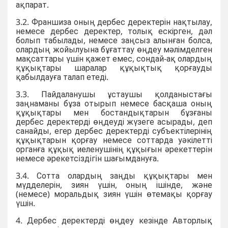
ақпарат.
3.2. Франшиза оның дербес деректерін нақтылау,
немесе дербес деректер, толық ескірген, дәл
болып табылады, немесе заңсыз алынған болса,
олардың жойылуына бұғаттау өңдеу мәлімделген
мақсаттары үшін қажет емес, сондай-ақ олардың
құқықтары шаралар құқықтық қорғауды
қабылдауға талап етеді.
3.3. Пайдаланушы ұстаушы қолданыстағы
заңнаманы бұза отырып немесе басқаша оның
құқықтары мен бостандықтарын бұзғаны
дербес деректерді өңдеуді жүзеге асырады, деп
санайды, егер дербес деректерді субъектілерінің
құқықтарын қорғау немесе соттарда уәкілетті
органға құқық иеленушінің құқығын әрекеттерiн
немесе әрекетсiздiгiн шағымдануға.
3.4. Сотта олардың заңды құқықтары мен
мүдделерін, зиян үшін, оның ішінде, және
(немесе) моральдық зиян үшін өтемақы қорғау
үшін.
4. Дербес деректерді өңдеу кезінде Авторлық