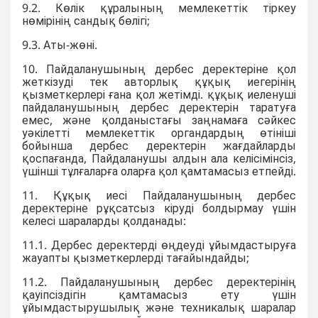
9.2. Көлік құралының мемлекеттік тіркеу
нөмірінің сандық бөлігі;
9.3. Аты-жөні.
10. Пайдаланушының дербес деректеріне қол
жеткізуді тек авторлық құқық иегерінің
қызметкерлері ғана қол жетімді. құқық иеленуші
пайдаланушының дербес деректерін таратуға
емес, және қолданыстағы заңнамаға сәйкес
уәкілетті мемлекеттік органдардың өтініші
бойынша дербес деректерін жағдайларды
қоспағанда, Пайдаланушы алдын ала келісімінсіз,
үшінші тұлғаларға оларға қол қамтамасыз етпейді.
11. Құқық иесі Пайдаланушының дербес
деректеріне рұқсатсыз кіруді болдырмау үшін
келесі шараларды қолданады:
11.1. Дербес деректерді өңдеуді ұйымдастыруға
жауапты қызметкерлерді тағайындайды;
11.2. Пайдаланушының дербес деректерінің
қауіпсіздігін қамтамасыз ету үшін
ұйымдастырушылық және техникалық шаралар