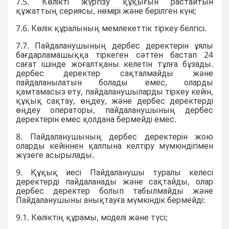
7.5. Көлікті жүргізу құқығын растайтын
құжаттың сериясы, нөмірі және берілген күні;
7.6. Көлік құралының мемлекеттік тіркеу белгісі.
7.7. Пайдаланушының дербес деректерін ұялы
бағдарламашыққа тіркеген сәттен бастап 24
сағат ішінде жоғалтқаны келетін тұлға бұзады.
дербес деректер сақталмайды және
пайдаланылатын болады емес, оларды
қамтамасыз ету, пайдаланушыларды тіркеу кейін,
құқық сақтау, өңдеу, және дербес деректерді
өңдеу операторы, пайдаланушының дербес
деректерін емес қолдана бермейді емес.
8. Пайдаланушының дербес деректерін жою
оларды кейіннен қалпына келтіру мүмкіндігімен
жүзеге асырылады.
9. Құқық иесі Пайдаланушы туралы келесі
деректерді пайдаланады және сақтайды, олар
дербес деректер болып табылмайды және
Пайдаланушыны анықтауға мүмкіндік бермейді:
9.1. Көліктің құрамы, моделі және түсі;