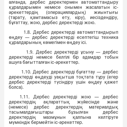
алғанда, дербес деректермен автоматтандыру
құралдарымен немесе онымен жасалатын іс-
әрекеттердің (операциялардың) жиынтығы
(тарату, қамтамасыз ету, кіру), иесіздендіру,
бұғаттау, жою, дербес деректерді жою.
1.8. Дербес деректерді автоматтандырып
өңдеу — дербес деректерді есептегіш техника
құралдарының көмегімен өңдеу ісі.
1.9. Дербес деректерді ұсыну — дербес
деректерді немесе белгілі бір адамдар тобын
ашуға бағытталған іс-әрекеттер.
1.10. Дербес деректерді бұғаттау — дербес
деректерді өңдеуді уақытша тоқтата тұру (егер
дербес деректерді түсіндіру үшін өңдеу қажет
болса).
1.11. Дербес деректерді жою — дербес
деректердің ақпараттық жүйесінде және
(немесе) дербес деректердің материалдық
тасымалдағыштары бұзылған дербес
деректердің мазмұнын қалпына келтіруге
мүмкіндік бермейтін іс-әрекеттер.