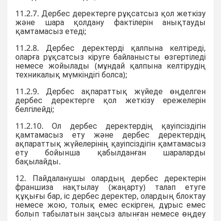
11.2.7. Дербес деректерге рұқсатсыз қол жеткізу
және шара қолдану фактілерін анықтауды
қамтамасыз етеді;
11.2.8. Дербес деректерді қалпына келтіреді,
оларға рұқсатсыз кіруге байланысты өзгертіледі
немесе жойылады (мұндай қалпына келтірудің
техникалық мүмкіндігі болса);
11.2.9. Дербес ақпараттық жүйеде өңделген
дербес деректерге қол жеткізу ережелерін
белгілейді;
11.2.10. Ол дербес деректердің қауіпсіздігін
қамтамасыз ету және дербес деректердің
ақпараттық жүйелерінің қауіпсіздігін қамтамасыз
ету бойынша қабылданған шараларды
бақылайды.
12. Пайдаланушы олардың дербес деректерін
франшиза нақтылау (жаңарту) талап етуге
құқығы бар, іс дербес деректер, олардың блоктау
немесе жою, толық емес ескірген, дұрыс емес
болып табылатын заңсыз алынған немесе өңдеу