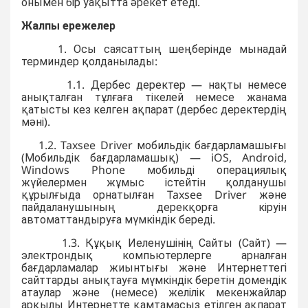
онымен бір уақытта әрекет етеді.
Жалпы ережелер
1. Осы саясаттың шеңберінде мынадай
терминдер қолданылады:
1.1. Дербес деректер — нақты немесе
анықталған тұлғаға тікелей немесе жанама
қатысты кез келген ақпарат (дербес деректердің
мәні).
1.2. Taxsee Driver мобильдік бағдарламашығы
(Мобильдік бағдарламашық) — iOS, Android,
Windows Phone мобильді операциялық
жүйелермен жұмыс істейтін қолданушы
құрылғыда орнатылған Taxsee Driver және
пайдаланушының дерекқорға кіруін
автоматтандыруға мүмкіндік береді.
1.3. Құқық Иеленушінің Сайты (Сайт) —
электрондық компьютерлерге арналған
бағдарламалар жиынтығы және Интернеттегі
сайттарды анықтауға мүмкіндік беретін домендік
атаулар және (немесе) желілік мекенжайлар
арқылы Интернетте қамтамасыз етілген ақпарат