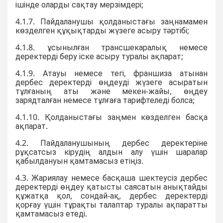
ішінде оларды сақтау мерзімдері;
4.1.7. Пайдаланушы қолданыстағы заңнамамен
көзделген құқықтарды жүзеге асыру тәртібі;
4.1.8. ұсынылған трансшекаралық немесе
деректерді беру іске асыру туралы ақпарат;
4.1.9. Атауы немесе тегі, франшиза атынан
дербес деректерді өңдеуді жүзеге асыратын
тұлғаның аты және мекен-жайы, өңдеу
зарядталған немесе тұлғаға тарифтеледі болса;
4.1.10. Қолданыстағы заңмен көзделген басқа
ақпарат.
4.2. Пайдаланушының дербес деректеріне
рұқсатсыз кірудің алдын алу үшін шаралар
қабылдануын қамтамасыз етіңіз.
4.3. Жариялау немесе басқаша шектеусіз дербес
деректерді өңдеу қатысты саясатын анықтайды
құжатқа қол, сондай-ақ, дербес деректерді
қорғау үшін тұрақты талаптар туралы ақпаратты
қамтамасыз етеді.