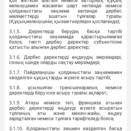
қол жеткізе алатын немесе авторлық құқық
иеленушімен жасалған шарт негізінде немесе
қолданыстағы заңнама негізінде дербес
мәліметтерді ашатын тұлғалар туралы
(Құқықиеленушінің қызметкерлерін қоспағанда);
3.1.5. Деректерді берудің басқа тəртібі
қолданыстағы заңнамада қарастырылмаған
болса, тиісті дербес деректер субъектісіне
қатысты алынған дербес деректер;
3.1.6. Дербес деректерді өңдеудің мерзімдері,
соның ішінде оларды сақтау мерзімдері;
3.1.7. Пайдаланушы қолданыстағы заңнамамен
көзделген құқықтарды жүзеге асыру тәртібі;
3.1.8. ұсынылған трансшекаралық немесе
деректерді беру іске асыру туралы ақпарат;
3.1.9. Атауы немесе тегі, франшиза атынан
дербес деректерді өңдеуді жүзеге асыратын
тұлғаның аты және мекен-жайы, өңдеу
зарядталған немесе тұлғаға тарифтеледі болса;
3.1.10. Қолданыстағы заңмен көзделген басқа