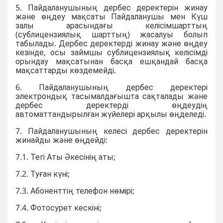
5. Пайдаланушының дербес деректерін жинау
және өңдеу мақсаты Пайдаланушы мен Күш
залы арасындағы келісімшарттың
(сублицензиялық шарттың) жасалуы болып
табылады. Дербес деректерді жинау және өңдеу
кезінде, осы займшы сублицензиялық келісімді
орындау мақсатынан басқа ешқандай басқа
мақсаттарды көздемейді.
6. Пайдаланушының дербес деректері
электрондық тасымалдағышта сақталады және
дербес деректерді өңдеудің
автоматтандырылған жүйелері арқылы өңделеді.
7. Пайдаланушының келесі дербес деректерін
жинайды және өңдейді:
7.1. Тегі Аты Әкесінің аты;
7.2. Туған күні;
7.3. Абоненттің телефон нөмірі;
7.4. Фотосурет кескіні;