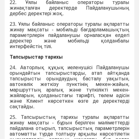
22. Ұялы байланыс операторы туралы
жинақталған деректерде Пайдаланушының
дербес деректері жоқ.
23. Ұялы байланыс операторы туралы ақпаратты
жинау мақсаты - мобильді бағдарламашықтың
параметрлерін пайдаланушы орналасқан елдегі
деректер және мобильді қолданбалы
интерфейстің тілі.
Тапсырыстар тарихы
24. Авторлық құқық иеленушісі Пайдаланушы
орындайтын тапсырыстарды, атап айтқанда
тапсырысты орындаудың басталу уақытын,
автокөлік жеткізу пунктінің мекен-жайын,
маршруттың аралық және түпкілікті мекен-
жайларын, қолданыстағы тарифті, төлем әдісін
және Клиент көрсеткен өзге де деректерді
сақтайды.
25. Тапсырыстың тарихы туралы ақпаратты
жинау мақсаты - бұрын берілген мәліметтерді
пайдалана отырып, тапсырыстың параметрлерін
автоматты түрде толтыру арқылы көрсетілетін