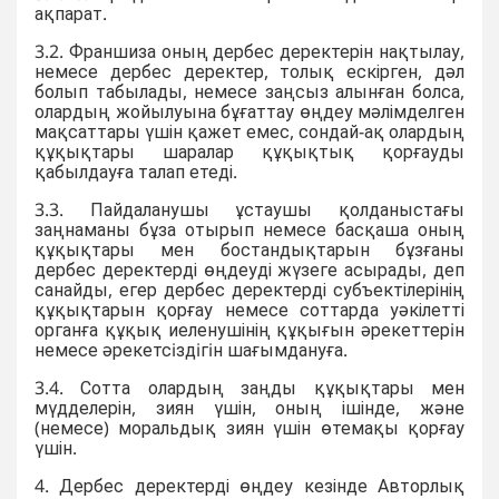
ақпарат.
3.2. Франшиза оның дербес деректерін нақтылау,
немесе дербес деректер, толық ескірген, дәл
болып табылады, немесе заңсыз алынған болса,
олардың жойылуына бұғаттау өңдеу мәлімделген
мақсаттары үшін қажет емес, сондай-ақ олардың
құқықтары шаралар құқықтық қорғауды
қабылдауға талап етеді.
3.3. Пайдаланушы ұстаушы қолданыстағы
заңнаманы бұза отырып немесе басқаша оның
құқықтары мен бостандықтарын бұзғаны
дербес деректерді өңдеуді жүзеге асырады, деп
санайды, егер дербес деректерді субъектілерінің
құқықтарын қорғау немесе соттарда уәкілетті
органға құқық иеленушінің құқығын әрекеттерiн
немесе әрекетсiздiгiн шағымдануға.
3.4. Сотта олардың заңды құқықтары мен
мүдделерін, зиян үшін, оның ішінде, және
(немесе) моральдық зиян үшін өтемақы қорғау
үшін.
4. Дербес деректерді өңдеу кезінде Авторлық