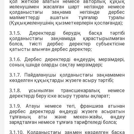
қол жеткізе алатын немесе авторлық құқық
иеленушімен жасалған шарт негізінде немесе
қолданыстағы заңнама негізінде дербес
мәліметтерді ашатын тұлғалар туралы
(Құқықиеленушінің қызметкерлерін қоспағанда);
3.1.5. Деректерді берудің басқа тəртібі
қолданыстағы заңнамада қарастырылмаған
болса, тиісті дербес деректер субъектісіне
қатысты алынған дербес деректер;
3.1.6. Дербес деректерді өңдеудің мерзімдері,
соның ішінде оларды сақтау мерзімдері;
3.1.7. Пайдаланушы қолданыстағы заңнамамен
көзделген құқықтарды жүзеге асыру тәртібі;
3.1.8. ұсынылған трансшекаралық немесе
деректерді беру іске асыру туралы ақпарат;
3.1.9. Атауы немесе тегі, франшиза атынан
дербес деректерді өңдеуді жүзеге асыратын
тұлғаның аты және мекен-жайы, өңдеу
зарядталған немесе тұлғаға тарифтеледі болса;
3.1.10. Қолданыстағы заңмен көзделген басқа