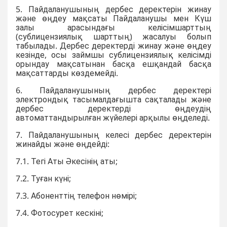
5. Пайдаланушының дербес деректерін жинау
және өңдеу мақсаты Пайдаланушы мен Күш
залы арасындағы келісімшарттың
(сублицензиялық шарттың) жасалуы болып
табылады. Дербес деректерді жинау және өңдеу
кезінде, осы займшы сублицензиялық келісімді
орындау мақсатынан басқа ешқандай басқа
мақсаттарды көздемейді.
6. Пайдаланушының дербес деректері
электрондық тасымалдағышта сақталады және
дербес деректерді өңдеудің
автоматтандырылған жүйелері арқылы өңделеді.
7. Пайдаланушының келесі дербес деректерін
жинайды және өңдейді:
7.1. Тегі Аты Әкесінің аты;
7.2. Туған күні;
7.3. Абоненттің телефон нөмірі;
7.4. Фотосурет кескіні;