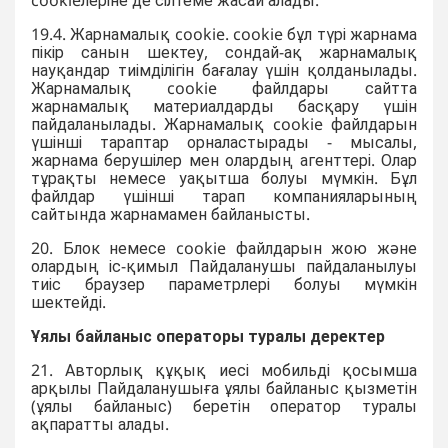
cookieлеріне де сілтеме жасай алады.
19.4. Жарнамалық cookie. cookie бұл түрі жарнама
пікір санын шектеу, сондай-ақ жарнамалық
науқандар тиімділігін бағалау үшін қолданылады.
Жарнамалық cookie файлдары сайтта
жарнамалық материалдарды басқару үшін
пайдаланылады. Жарнамалық cookie файлдарын
үшінші тараптар орналастырады - мысалы,
жарнама берушілер мен олардың агенттері. Олар
тұрақты немесе уақытша болуы мүмкін. Бұл
файлдар үшінші тарап компанияларының
сайтында жарнамамен байланысты.
20. Блок немесе cookie файлдарын жою және
олардың іс-қимыл Пайдаланушы пайдаланылуы
тиіс браузер параметрлері болуы мүмкін
шектейді.
Ұялы байланыс операторы туралы деректер
21. Авторлық құқық иесі мобильді қосымша
арқылы Пайдаланушыға ұялы байланыс қызметін
(ұялы байланыс) беретін оператор туралы
ақпаратты алады.