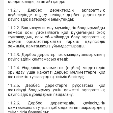
қолданылады, атап айтқанда:
11.2.1. Дербес деректердің ақпараттық
жүйелерінде өңдеу кезінде дербес деректерге
қауіпсіздік қатерлерін анықтайды;
11.2.2. Бақылаусыз ену мүмкіндігін болдырмайды
немесе осы үй-жайларға қол құқығыңыз жоқ
тұлғалардың осы үй-жайларда болу ақпараттық
жүйені орналастырылған ғарыш қауіпсіздік
режимін, қамтамасыз ұйымдастырады;
11.2.3. Дербес деректер тасымалдаушыларының
қауіпсіздігін қамтамасыз етеді;
11.2.4. Өздерінің қызметтік (еңбек) міндеттерін
орындау үшін қажетті дербес мәліметтерге қол
жеткізетін тұлғалардың тізімін бекітеді;
11.2.5. Дербес деректерге рұқсатсыз қол
жеткізуді болдырмау үшін қажетті ақпараттық
қауіпсіздік құралдарын пайдалану;
11.2.6. Дербес деректердің қауіпсіздігін
қамтамасыз ету үшін қабылданатын шаралардың
тиімділігін бағалайды;