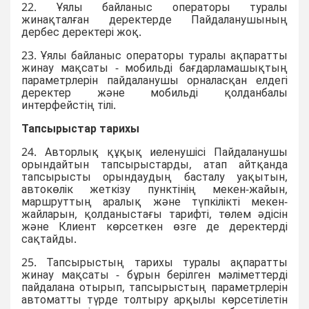
22. Ұялы байланыс операторы туралы
жинақталған деректерде Пайдаланушының
дербес деректері жоқ.
23. Ұялы байланыс операторы туралы ақпаратты
жинау мақсаты - мобильді бағдарламашықтың
параметрлерін пайдаланушы орналасқан елдегі
деректер және мобильді қолданбалы
интерфейстің тілі.
Тапсырыстар тарихы
24. Авторлық құқық иеленушісі Пайдаланушы
орындайтын тапсырыстарды, атап айтқанда
тапсырысты орындаудың басталу уақытын,
автокөлік жеткізу пунктінің мекен-жайын,
маршруттың аралық және түпкілікті мекен-
жайларын, қолданыстағы тарифті, төлем әдісін
және Клиент көрсеткен өзге де деректерді
сақтайды.
25. Тапсырыстың тарихы туралы ақпаратты
жинау мақсаты - бұрын берілген мәліметтерді
пайдалана отырып, тапсырыстың параметрлерін
автоматты түрде толтыру арқылы көрсетілетін