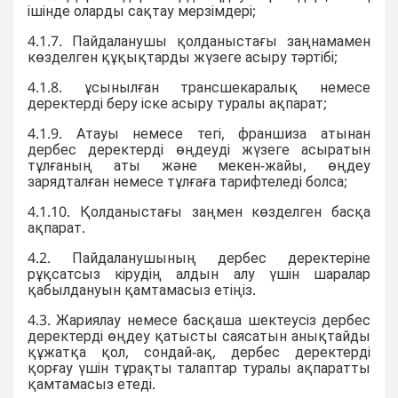
ішінде оларды сақтау мерзімдері;
4.1.7. Пайдаланушы қолданыстағы заңнамамен
көзделген құқықтарды жүзеге асыру тәртібі;
4.1.8. ұсынылған трансшекаралық немесе
деректерді беру іске асыру туралы ақпарат;
4.1.9. Атауы немесе тегі, франшиза атынан
дербес деректерді өңдеуді жүзеге асыратын
тұлғаның аты және мекен-жайы, өңдеу
зарядталған немесе тұлғаға тарифтеледі болса;
4.1.10. Қолданыстағы заңмен көзделген басқа
ақпарат.
4.2. Пайдаланушының дербес деректеріне
рұқсатсыз кірудің алдын алу үшін шаралар
қабылдануын қамтамасыз етіңіз.
4.3. Жариялау немесе басқаша шектеусіз дербес
деректерді өңдеу қатысты саясатын анықтайды
құжатқа қол, сондай-ақ, дербес деректерді
қорғау үшін тұрақты талаптар туралы ақпаратты
қамтамасыз етеді.