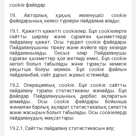
cookie файлдар
19. Авторлық құқық иеленушісі cookie
файлдарының келесі түрлерін пайдалана алады:
19.1. Қажетті қажетті cookieлер. Бұл cookieлерге
сайтты шарлау және сұралған қызметтерді
пайдалану қажет. Осы түрдегі cookie файлдары
Пайдаланушыны тіркеу және жүйеге кіру кезінде
пайдаланылады. Онсыз олар Пайдаланушы
сұраған қызметтер қол жетімді емес. Бұл cookie
негізгі болып табылады және тұрақты немесе
уақытша болуы мүмкін. Бұл cookie файлын
пайдаланбай, сайт дұрыс жұмыс істемейді.
19.2. Операциялық cookie. Бұл cookie сайтты
пайдалану туралы статистиканы жинайды. Бұл
файлдар Пайдаланушының дербес ақпаратын
алмайды. Осы cookie файлдары бойынша
жиналған барлық ақпарат статистикалық сипатта
және жасырын болып табылады. Осы cookieлерді
пайдаланудың мақсаттары:
19.2.1. Сайтты пайдалану статистикасын алу;