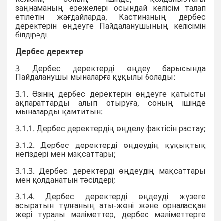
заңнаманың ережелері осындай келісім талап
етілетін жағдайларда, Кастинаның дербес
деректерін өңдеуге Пайдаланушының келісімін
білдіреді.
Дербес деректер
3 Дербес деректерді өңдеу барысында
Пайдаланушы мыналарға құқылы болады:
3.1. Өзінің дербес деректерін өңдеуге қатысты
ақпараттарды алып отыруға, соның ішінде
мыналарды қамтитын:
3.1.1. Дербес деректердің өңделу фактісін растау;
3.1.2. Дербес деректерді өңдеудің құқықтық
негіздері мен мақсаттары;
3.1.3. Дербес деректерді өңдеудің мақсаттары
мен қолданатын тәсілдері;
3.1.4. Дербес деректерді өңдеуді жүзеге
асыратын тұлғаның аты-жөні және орналасқан
жері туралы мәліметтер, дербес мәліметтерге