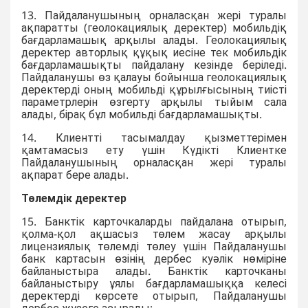
13. Пайдаланушының орналасқан жері туралы
ақпаратты (геолокациялық деректер) мобильдіқ
бағдарламашық арқылы алады. Геолокациялық
деректер авторлық құқық иесіне тек мобильдік
бағдарламашықты пайдалану кезінде беріледі.
Пайдаланушы өз қалауы бойынша геолокациялық
деректерді оның мобильді құрылғысының тиісті
параметрлерін өзгерту арқылы тыйым сала
алады, бірақ бұл мобильді бағдарламашықты.
14. Клиентті тасымалдау қызметтерімен
қамтамасыз ету үшін Күдікті Клиентке
Пайдаланушының орналасқан жері туралы
ақпарат бере алады.
Төлемдік деректер
15. Банктік карточкаларды пайдалана отырып,
қолма-қол ақшасыз төлем жасау арқылы
лицензиялық төлемді төлеу үшін Пайдаланушы
банк картасын өзінің дербес куәлік нөміріне
байланыстыра алады. Банктік карточканы
байланыстыру ұялы бағдарламашыққа келесі
деректерді көрсете отырып, Пайдаланушы