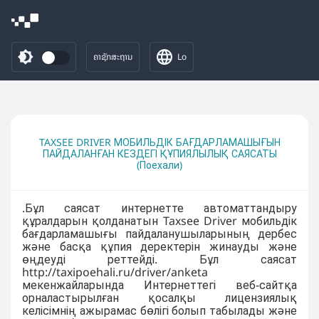
ຄາຊັກສະຖານ
Lo
TAXSEE DRIVER МОБИЛЬДІК БАҒДАРЛАМАШЫҒЫН
ПАЙДАЛАНҒАН КЕЗДЕГІ ҚҰПИЯЛЫЛЫҚ САЯСАТЫ
(Поехали)
.Бұл саясат интернетте автоматтандыру
құралдарын қолданатын Taxsee Driver мобильдік
бағдарламашығы пайдаланушыларының дербес
және басқа құпия деректерін жинауды және
өңдеуді реттейді. Бұл саясат
http://taxipoehali.ru/driver/anketa
мекенжайларында Интернеттегі веб-сайтқа
орналастырылған қосалқы лицензиялық
келісімнің ажырамас бөлігі болып табылады және