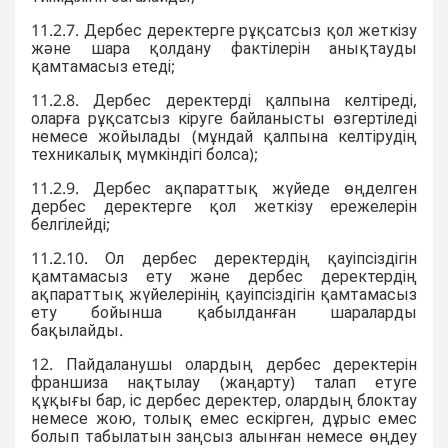
11.2.7. Дербес деректерге рұқсатсыз қол жеткізу
және шара қолдану фактілерін анықтауды
қамтамасыз етеді;
11.2.8. Дербес деректерді қалпына келтіреді,
оларға рұқсатсыз кіруге байланысты өзгертіледі
немесе жойылады (мұндай қалпына келтірудің
техникалық мүмкіндігі болса);
11.2.9. Дербес ақпараттық жүйеде өңделген
дербес деректерге қол жеткізу ережелерін
белгілейді;
11.2.10. Ол дербес деректердің қауіпсіздігін
қамтамасыз ету және дербес деректердің
ақпараттық жүйелерінің қауіпсіздігін қамтамасыз
ету бойынша қабылданған шараларды
бақылайды.
12. Пайдаланушы олардың дербес деректерін
франшиза нақтылау (жаңарту) талап етуге
құқығы бар, іс дербес деректер, олардың блоктау
немесе жою, толық емес ескірген, дұрыс емес
болып табылатын заңсыз алынған немесе өңдеу