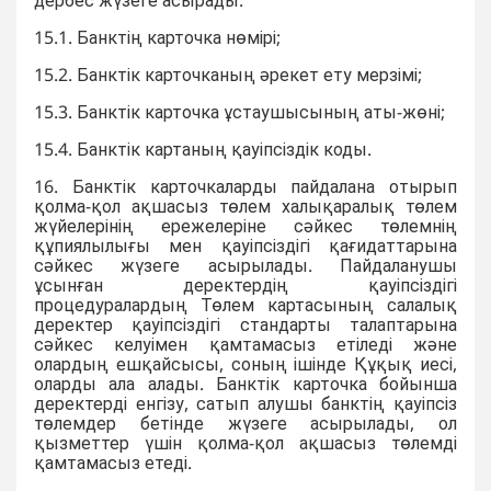
дербес жүзеге асырады:
15.1. Банктің карточка нөмірі;
15.2. Банктік карточканың әрекет ету мерзімі;
15.3. Банктік карточка ұстаушысының аты-жөні;
15.4. Банктік картаның қауіпсіздік коды.
16. Банктік карточкаларды пайдалана отырып
қолма-қол ақшасыз төлем халықаралық төлем
жүйелерінің ережелеріне сәйкес төлемнің
құпиялылығы мен қауіпсіздігі қағидаттарына
сәйкес жүзеге асырылады. Пайдаланушы
ұсынған деректердің қауіпсіздігі
процедуралардың Төлем картасының салалық
деректер қауіпсіздігі стандарты талаптарына
сәйкес келуімен қамтамасыз етіледі және
олардың ешқайсысы, соның ішінде Құқық иесі,
оларды ала алады. Банктік карточка бойынша
деректерді енгізу, сатып алушы банктің қауіпсіз
төлемдер бетінде жүзеге асырылады, ол
қызметтер үшін қолма-қол ақшасыз төлемді
қамтамасыз етеді.