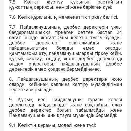
7.5. Көлікті жүргізу құқығын растайтын
құжаттың сериясы, нөмірі және берілген күні;
7.6. Көлік құралының мемлекеттік тіркеу белгісі.
7.7. Пайдаланушының дербес деректерін ұялы
бағдарламашыққа тіркеген сәттен бастап 24
сағат ішінде жоғалтқаны келетін тұлға бұзады.
дербес деректер сақталмайды және
пайдаланылатын болады емес, оларды
қамтамасыз ету, пайдаланушыларды тіркеу кейін,
құқық сақтау, өңдеу, және дербес деректерді
өңдеу операторы, пайдаланушының дербес
деректерін емес қолдана бермейді емес.
8. Пайдаланушының дербес деректерін жою
оларды кейіннен қалпына келтіру мүмкіндігімен
жүзеге асырылады.
9. Құқық иесі Пайдаланушы туралы келесі
деректерді пайдаланады және сақтайды, олар
дербес деректер болып табылмайды және
Пайдаланушыны анықтауға мүмкіндік бермейді:
9.1. Көліктің құрамы, моделі және түсі;