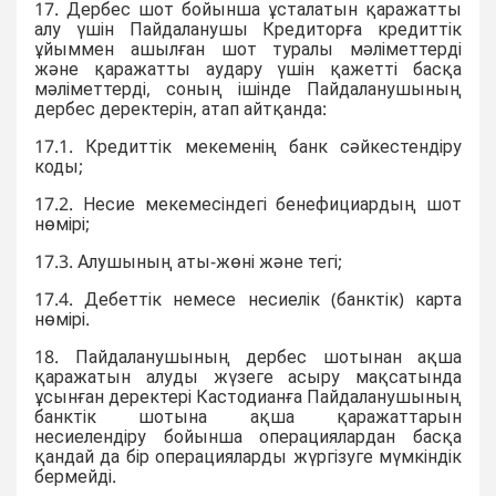
17. Дербес шот бойынша ұсталатын қаражатты
алу үшін Пайдаланушы Кредиторға кредиттік
ұйыммен ашылған шот туралы мәліметтерді
және қаражатты аудару үшін қажетті басқа
мәліметтерді, соның ішінде Пайдаланушының
дербес деректерін, атап айтқанда:
17.1. Кредиттік мекеменің банк сәйкестендіру
коды;
17.2. Несие мекемесіндегі бенефициардың шот
нөмірі;
17.3. Алушының аты-жөні және тегі;
17.4. Дебеттік немесе несиелік (банктік) карта
нөмірі.
18. Пайдаланушының дербес шотынан ақша
қаражатын алуды жүзеге асыру мақсатында
ұсынған деректері Кастодианға Пайдаланушының
банктік шотына ақша қаражаттарын
несиелендіру бойынша операциялардан басқа
қандай да бір операцияларды жүргізуге мүмкіндік
бермейді.