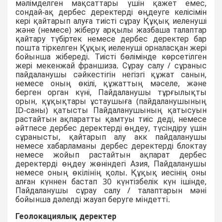
мәлімделген мақсаттары үшін қажет емес,
сондай-ақ дербес деректерді өңдеуге келісімін
кері қайтарып алуға тиісті сұрау Құқық иеленуші
және (немесе) жіберу арқылы жазбаша талаптар
қайтару түбіртек немесе дербес деректер бар
пошта тіркелген Құқық иеленуші орналасқан жері
бойынша жібереді. Тиісті бөлімінде көрсетілген
жері мекенжай франшиза. Сұрау салу / сұраныс
пайдаланушы сәйкестігін негізгі құжат санын,
немесе оның өкілі, құжаттың мәселе, және
берген орган күні, Пайдаланушы тұрғылықты
орын, құқықтары ұстаушыға (пайдаланушының
ID-саны) қатысты Пайдаланушының қатысуын
растайтын ақпаратты қамтуы тиіс деді, немесе
әйтпесе дербес деректерді өңдеу, түсіндіру үшін
сұранысты, қайтарып алу акк пайдаланушы
немесе хабарламаны дербес деректерді блоктау
немесе жойып растайтын ақпарат дербес
деректерді өңдеу жөніндегі Азия, Пайдаланушы
немесе оның өкiлiнiң қолы. Құқық иесінің оны
алған күннен бастап 30 күнтізбелік күн ішінде,
Пайдаланушы сұрау салу / талаптарын мәнi
бойынша дәлелдi жауап беруге мiндеттi.
Геолокациялық деректер