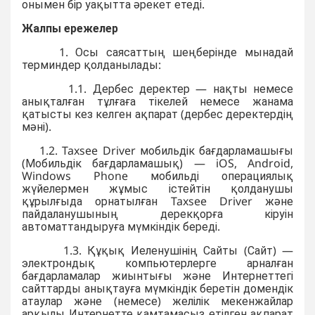
онымен бір уақытта әрекет етеді.
Жалпы ережелер
1. Осы саясаттың шеңберінде мынадай
терминдер қолданылады:
1.1. Дербес деректер — нақты немесе
анықталған тұлғаға тікелей немесе жанама
қатысты кез келген ақпарат (дербес деректердің
мәні).
1.2. Taxsee Driver мобильдік бағдарламашығы
(Мобильдік бағдарламашық) — iOS, Android,
Windows Phone мобильді операциялық
жүйелермен жұмыс істейтін қолданушы
құрылғыда орнатылған Taxsee Driver және
пайдаланушының дерекқорға кіруін
автоматтандыруға мүмкіндік береді.
1.3. Құқық Иеленушінің Сайты (Сайт) —
электрондық компьютерлерге арналған
бағдарламалар жиынтығы және Интернеттегі
сайттарды анықтауға мүмкіндік беретін домендік
атаулар және (немесе) желілік мекенжайлар
арқылы Интернетте қамтамасыз етілген ақпарат