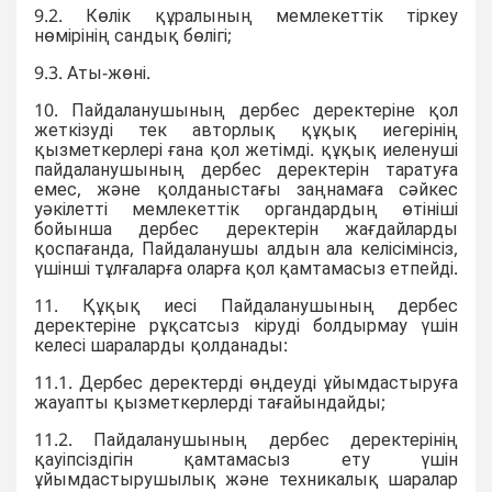
9.2. Көлік құралының мемлекеттік тіркеу
нөмірінің сандық бөлігі;
9.3. Аты-жөні.
10. Пайдаланушының дербес деректеріне қол
жеткізуді тек авторлық құқық иегерінің
қызметкерлері ғана қол жетімді. құқық иеленуші
пайдаланушының дербес деректерін таратуға
емес, және қолданыстағы заңнамаға сәйкес
уәкілетті мемлекеттік органдардың өтініші
бойынша дербес деректерін жағдайларды
қоспағанда, Пайдаланушы алдын ала келісімінсіз,
үшінші тұлғаларға оларға қол қамтамасыз етпейді.
11. Құқық иесі Пайдаланушының дербес
деректеріне рұқсатсыз кіруді болдырмау үшін
келесі шараларды қолданады:
11.1. Дербес деректерді өңдеуді ұйымдастыруға
жауапты қызметкерлерді тағайындайды;
11.2. Пайдаланушының дербес деректерінің
қауіпсіздігін қамтамасыз ету үшін
ұйымдастырушылық және техникалық шаралар