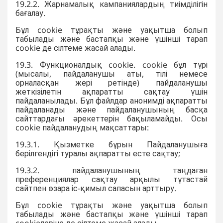
19.2.2. Жарнамалық кампаниялардың тиімділігін
бағалау.
Бұл cookie тұрақты және уақытша болып
табылады және бастапқы және үшінші тарап
cookie де сілтеме жасай алады.
19.3. Функционалдық cookie. cookie бұл түрі
(мысалы, пайдаланушы аты, тілі немесе
орналасқан жері ретінде) пайдаланушы
жеткізілетін ақпаратты сақтау үшін
пайдаланылады. Бұл файлдар анонимді ақпаратты
пайдаланады және пайдаланушының басқа
сайттардағы әрекеттерін бақыламайды. Осы
cookie пайдаланудың мақсаттары:
19.3.1. Қызметке бұрын Пайдаланушыға
берілгендігі туралы ақпаратты есте сақтау;
19.3.2. пайдаланушының таңдаған
преференциялар сақтау арқылы тұтастай
сайтпен өзара іс-қимыл сапасын арттыру.
Бұл cookie тұрақты және уақытша болып
табылады және бастапқы және үшінші тарап