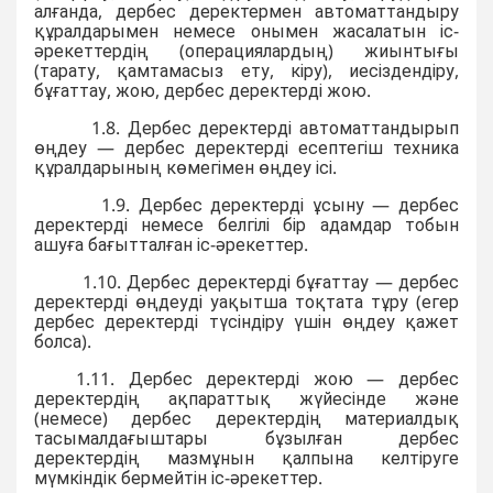
алғанда, дербес деректермен автоматтандыру
құралдарымен немесе онымен жасалатын іс-
әрекеттердің (операциялардың) жиынтығы
(тарату, қамтамасыз ету, кіру), иесіздендіру,
бұғаттау, жою, дербес деректерді жою.
1.8. Дербес деректерді автоматтандырып
өңдеу — дербес деректерді есептегіш техника
құралдарының көмегімен өңдеу ісі.
1.9. Дербес деректерді ұсыну — дербес
деректерді немесе белгілі бір адамдар тобын
ашуға бағытталған іс-әрекеттер.
1.10. Дербес деректерді бұғаттау — дербес
деректерді өңдеуді уақытша тоқтата тұру (егер
дербес деректерді түсіндіру үшін өңдеу қажет
болса).
1.11. Дербес деректерді жою — дербес
деректердің ақпараттық жүйесінде және
(немесе) дербес деректердің материалдық
тасымалдағыштары бұзылған дербес
деректердің мазмұнын қалпына келтіруге
мүмкіндік бермейтін іс-әрекеттер.