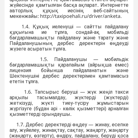
жүйесінде қамтылған басқа ақпарат. Интернетте
авторлық құқық иесінің веб-сайтының
мекенжайы: http://taxipoehali.ru/driver/anketa.
1.4. Құқық иеленуші — сайтты пайдалану
құқығына ие тұлға, сондай-ақ мобильді
бағдарламашықты пайдалану және тарату және
Пайдаланушының дербес деректерін өңдеуді
жүзеге асыратын тұлға.
1.5. Пайдаланушы — мобильдік
бағдарламашықты қарапайым (айрықша емес)
лицензия бойынша пайдаланатын және
Шектенушіні дербес деректерімен қамтамасыз
ететін тұлға.
1.6. Тапсырыс беруші — жүк жеңіл такси
арқылы тасымалдау, жүктерді (жүктерді)
жеткізуді, жүкті тиеу-түсіру жұмыстарын
жүргізуге (бұдан әрі - көлік қызметтері) арналған
қызметтерді орындаушы.
1.7. Дербес деректерді өңдеу — жинау, есепке
алу, жүйелеу, жинақтау, сақтау, жаңарту, жаңарту
(жаңарту, өзгерту), өндіру, пайдалану, беруді қоса