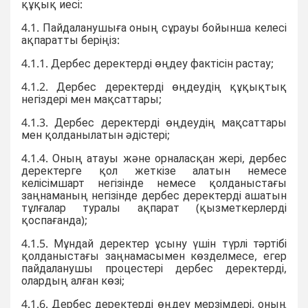
құқық иесі:
4.1. Пайдаланушыға оның сұрауы бойынша келесі
ақпаратты беріңіз:
4.1.1. Дербес деректерді өңдеу фактісін растау;
4.1.2. Дербес деректерді өңдеудің құқықтық
негіздері мен мақсаттары;
4.1.3. Дербес деректерді өңдеудің мақсаттары
мен қолданылатын әдістері;
4.1.4. Оның атауы және орналасқан жері, дербес
деректерге қол жеткізе алатын немесе
келісімшарт негізінде немесе қолданыстағы
заңнаманың негізінде дербес деректерді ашатын
тұлғалар туралы ақпарат (қызметкерлерді
қоспағанда);
4.1.5. Мұндай деректер ұсыну үшін түрлі тәртібі
қолданыстағы заңнамасымен көзделмесе, егер
пайдаланушы процестері дербес деректерді,
олардың алған көзі;
4.1.6. Дербес деректерді өңдеу мерзімдері, оның