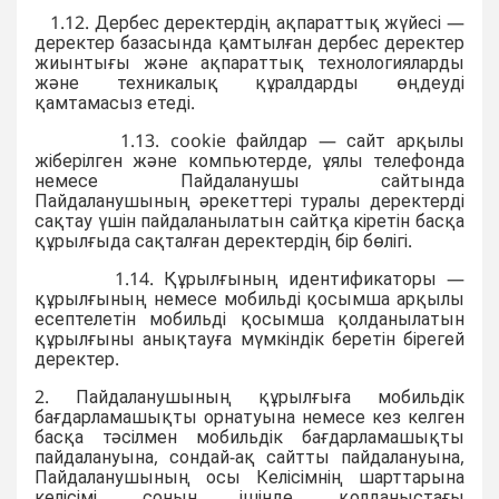
1.12. Дербес деректердің ақпараттық жүйесі —
деректер базасында қамтылған дербес деректер
жиынтығы және ақпараттық технологияларды
және техникалық құралдарды өңдеуді
қамтамасыз етеді.
1.13. cookie файлдар — сайт арқылы
жіберілген және компьютерде, ұялы телефонда
немесе Пайдаланушы сайтында
Пайдаланушының әрекеттері туралы деректерді
сақтау үшін пайдаланылатын сайтқа кіретін басқа
құрылғыда сақталған деректердің бір бөлігі.
1.14. Құрылғының идентификаторы —
құрылғының немесе мобильді қосымша арқылы
есептелетін мобильді қосымша қолданылатын
құрылғыны анықтауға мүмкіндік беретін бірегей
деректер.
2. Пайдаланушының құрылғыға мобильдік
бағдарламашықты орнатуына немесе кез келген
басқа тәсілмен мобильдік бағдарламашықты
пайдалануына, сондай-ақ сайтты пайдалануына,
Пайдаланушының осы Келісімнің шарттарына
келісімі, соның ішінде, қолданыстағы