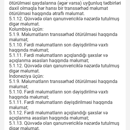
ötürülməsi qaydalarına (əgər varsa) uyğunluq tədbirləri
daxil olmaqla hər hansı bir transsərhəd məlumat
ötürülməsi haqqında ətraflı məlumat.
5.1.12. Qüvvədə olan qanunvericiklə nəzərdə tutulmuş
digər məlumat.
Kolumbiya üçün:
5.1.9. Məlumatların transsərhəd ötürülməsi haqqında
məlumat;
5.1.10. Fərdi məlumatların son dəyişdirilmə vaxtı
haqqında məlumat;
5.1.11. Fərdi məlumatların açıqlandığı şəxslər və
açıqlanma əsasları haqqında məlumat;
5.1.12. Qüvvədə olan qanunvericiklə nəzərdə tutulmuş
digər məlumat.
İndoneziya üçün:
5.1.9. Məlumatların transsərhəd ötürülməsi haqqında
məlumat;
5.1.10. Fərdi məlumatların son dəyişdirilmə vaxtı
haqqında məlumat;
5.1.11. Fərdi məlumatların dəyişdirilməsi haqqında
məlumat;
5.1.12. Fərdi məlumatların açıqlandığı şəxslər və
açıqlanma əsasları haqqında məlumat;
5.1.13. Qüvvədə olan qanunvericiklə nəzərdə tutulmuş
digər məlumat.