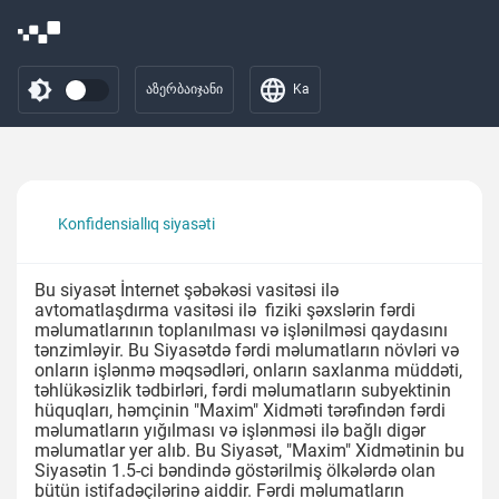
აზერბაიჯანი
Ka
Konfidensiallıq siyasəti
Bu siyasət İnternet şəbəkəsi vasitəsi ilə
avtomatlaşdırma vasitəsi ilə fiziki şəxslərin fərdi
məlumatlarının toplanılması və işlənilməsi qaydasını
tənzimləyir. Bu Siyasətdə fərdi məlumatların növləri və
onların işlənmə məqsədləri, onların saxlanma müddəti,
təhlükəsizlik tədbirləri, fərdi məlumatların subyektinin
hüquqları, həmçinin "Maxim" Xidməti tərəfindən fərdi
məlumatların yığılması və işlənməsi ilə bağlı digər
məlumatlar yer alıb. Bu Siyasət, "Maxim" Xidmətinin bu
Siyasətin 1.5-ci bəndində göstərilmiş ölkələrdə olan
bütün istifadəçilərinə aiddir. Fərdi məlumatların