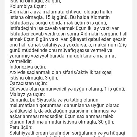
istisna olmaqla, 30 gün;
Kolumbiya üçün:
Xidmətin əlavə məlumata ehtiyacı olduğu hallar
istisna olmaqla, 15 iş günü. Bu halda Xidmətin
İstifadəçiyə sorğu göndərmək üçün 5 iş günü,
İstifadəçinin isə cavab vermək üçün iki ay vaxtı var.
İstifadəçi cavab verdikdən sonra Xidmətin sorğunu həll
etmək üçün 8 gün vaxtı var. Şikayəti qəbul edən şəxsin
onu həll etmək səlahiyyəti yoxdursa, o, maksimum 2 iş
günü müddətində onu müvafiq şəxsə verməli və
yaranmış vəziyyət barədə maraqlı tərəfə məlumat
verməlidir;
İndoneziya üçün:
Arxivdə saxlanmalı olan sifariş/aktivlik tarixçəsi
istisna olmaqla, 3 gün;
Qazaxıstan üçün:
Qüvvədə olan qanunvericiliyə uyğun olaraq, 1 iş günü;
Malayziya üçün:
Qanunla, bu Siyasətlə və ya tətbiq olunan
məlumatların qorunması qanunlarına uyğun olaraq
təhlükəsizlik, dələduzluğun qarşısının alınması və
aşkarlanması məqsədləri üçün saxlanması tələb
olunan fərdi məlumatlar istisna olmaqla, 30 gün;
Peru üçün:
Səlahiyyətli orqan tərəfindən sorğulanan və ya hüquqi