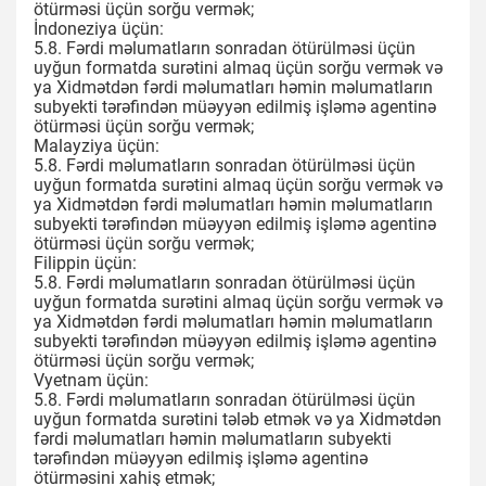
ötürməsi üçün sorğu vermək;
İndoneziya üçün:
5.8. Fərdi məlumatların sonradan ötürülməsi üçün
uyğun formatda surətini almaq üçün sorğu vermək və
ya Xidmətdən fərdi məlumatları həmin məlumatların
subyekti tərəfindən müəyyən edilmiş işləmə agentinə
ötürməsi üçün sorğu vermək;
Malayziya üçün:
5.8. Fərdi məlumatların sonradan ötürülməsi üçün
uyğun formatda surətini almaq üçün sorğu vermək və
ya Xidmətdən fərdi məlumatları həmin məlumatların
subyekti tərəfindən müəyyən edilmiş işləmə agentinə
ötürməsi üçün sorğu vermək;
Filippin üçün:
5.8. Fərdi məlumatların sonradan ötürülməsi üçün
uyğun formatda surətini almaq üçün sorğu vermək və
ya Xidmətdən fərdi məlumatları həmin məlumatların
subyekti tərəfindən müəyyən edilmiş işləmə agentinə
ötürməsi üçün sorğu vermək;
Vyetnam üçün:
5.8. Fərdi məlumatların sonradan ötürülməsi üçün
uyğun formatda surətini tələb etmək və ya Xidmətdən
fərdi məlumatları həmin məlumatların subyekti
tərəfindən müəyyən edilmiş işləmə agentinə
ötürməsini xahiş etmək;