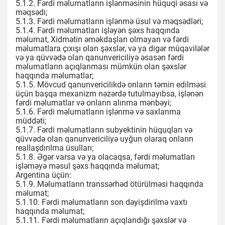
5.1.2. Fərdi məlumatların işlənməsinin hüquqi əsası və
məqsədi;
5.1.3. Fərdi məlumatların işlənmə üsul və məqsədləri;
5.1.4. Fərdi məlumatları işləyən şəxs haqqında
məlumat, Xidmətin əməkdaşları olmayan və fərdi
məlumatlara çıxışı olan şəxslər, və ya digər müqavilələr
və ya qüvvədə olan qanunvericiliyə əsasən fərdi
məlumatların açıqlanması mümkün olan şəxslər
haqqında məlumatlar;
5.1.5. Mövcud qanunvericilikdə onların təmin edilməsi
üçün başqa mexanizm nəzərdə tutulmayıbsa, işlənən
fərdi məlumatlar və onların alınma mənbəyi;
5.1.6. Fərdi məlumatların işlənmə və saxlanma
müddəti;
5.1.7. Fərdi məlumatların subyektinin hüquqları və
qüvvədə olan qanunvericiliyə uyğun olaraq onların
reallaşdırılma üsulları;
5.1.8. Əgər varsa və ya olacaqsa, fərdi məlumatları
işləməyə məsul şəxs haqqında məlumat;
Argentina üçün:
5.1.9. Məlumatların transsərhəd ötürülməsi haqqında
məlumat;
5.1.10. Fərdi məlumatların son dəyişdirilmə vaxtı
haqqında məlumat;
5.1.11. Fərdi məlumatların açıqlandığı şəxslər və