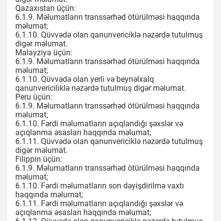
Qazaxıstan üçün:
6.1.9. Məlumatların transsərhəd ötürülməsi haqqında
məlumat;
6.1.10. Qüvvədə olan qanunvericiklə nəzərdə tutulmuş
digər məlumat.
Malayziya üçün:
6.1.9. Məlumatların transsərhəd ötürülməsi haqqında
məlumat;
6.1.10. Qüvvədə olan yerli və beynəlxalq
qanunvericiliklə nəzərdə tutulmuş digər məlumat.
Peru üçün:
6.1.9. Məlumatların transsərhəd ötürülməsi haqqında
məlumat;
6.1.10. Fərdi məlumatların açıqlandığı şəxslər və
açıqlanma əsasları haqqında məlumat;
6.1.11. Qüvvədə olan qanunvericiklə nəzərdə tutulmuş
digər məlumat.
Filippin üçün:
6.1.9. Məlumatların transsərhəd ötürülməsi haqqında
məlumat;
6.1.10. Fərdi məlumatların son dəyişdirilmə vaxtı
haqqında məlumat;
6.1.11. Fərdi məlumatların açıqlandığı şəxslər və
açıqlanma əsasları haqqında məlumat;