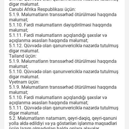
digər məlumat.
Cənubi Afrika Respublikası üçün:
5.1.9. Məlumatların transsərhəd ötürülməsi haqqında
məlumat;
5.1.10. Fərdi məlumatların dəyişdirilməsi haqqında
məlumat;
5.1.11. Fərdi məlumatların açıqlandığı şəxslər və
açıqlanma əsasları haqqında məlumat;
5.1.12. Qüvvədə olan qanunvericiklə nəzərdə tutulmuş
digər məlumat.
Tailand üçün:
5.1.9. Məlumatların transsərhəd ötürülməsi haqqında
məlumat;
5.1.10. Qüvvədə olan qanunvericiklə nəzərdə tutulmuş
digər məlumat.
Vyetnam üçün:
5.1.9. Məlumatların transsərhəd ötürülməsi haqqında
məlumat;
5.1.10. Fərdi məlumatların açıqlandığı şəxslər və
açıqlanma əsasları haqqında məlumat;
5.1.11. Qüvvədə olan qanunvericiklə nəzərdə tutulmuş
digər məlumat.
5.2. Məlumatların natamam, qeyri-dəqiq, qeyri-qanuni
yolla əldə edildiyi və ya göstərilən işlənmə məqsədləri
üçün lazım olmadıqları halda onlara əlavələr