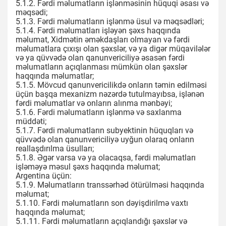
5.1.2. Fərdi məlumatların işlənməsinin hüquqi əsası və
məqsədi;
5.1.3. Fərdi məlumatların işlənmə üsul və məqsədləri;
5.1.4. Fərdi məlumatları işləyən şəxs haqqında
məlumat, Xidmətin əməkdaşları olmayan və fərdi
məlumatlara çıxışı olan şəxslər, və ya digər müqavilələr
və ya qüvvədə olan qanunvericiliyə əsasən fərdi
məlumatların açıqlanması mümkün olan şəxslər
haqqında məlumatlar;
5.1.5. Mövcud qanunvericilikdə onların təmin edilməsi
üçün başqa mexanizm nəzərdə tutulmayıbsa, işlənən
fərdi məlumatlar və onların alınma mənbəyi;
5.1.6. Fərdi məlumatların işlənmə və saxlanma
müddəti;
5.1.7. Fərdi məlumatların subyektinin hüquqları və
qüvvədə olan qanunvericiliyə uyğun olaraq onların
reallaşdırılma üsulları;
5.1.8. Əgər varsa və ya olacaqsa, fərdi məlumatları
işləməyə məsul şəxs haqqında məlumat;
Argentina üçün:
5.1.9. Məlumatların transsərhəd ötürülməsi haqqında
məlumat;
5.1.10. Fərdi məlumatların son dəyişdirilmə vaxtı
haqqında məlumat;
5.1.11. Fərdi məlumatların açıqlandığı şəxslər və