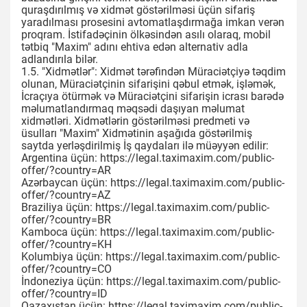
quraşdırılmış və xidmət göstərilməsi üçün sifariş
yaradılması prosesini avtomatlaşdırmağa imkan verən
proqram. İstifadəçinin ölkəsindən asılı olaraq, mobil
tətbiq "Maxim" adını ehtiva edən alternativ adla
adlandırıla bilər.
1.5. "Xidmətlər": Xidmət tərəfindən Müraciətçiyə təqdim
olunan, Müraciətçinin sifarişini qəbul etmək, işləmək,
İcraçıya ötürmək və Müraciətçini sifarişin icrası barədə
məlumatlandırmaq məqsədi daşıyan məlumat
xidmətləri. Xidmətlərin göstərilməsi predmeti və
üsulları "Maxim" Xidmətinin aşağıda göstərilmiş
saytda yerləşdirilmiş İş qaydaları ilə müəyyən edilir:
Argentina üçün: https://legal.taximaxim.com/public-
offer/?country=AR
Azərbaycan üçün: https://legal.taximaxim.com/public-
offer/?country=AZ
Braziliya üçün: https://legal.taximaxim.com/public-
offer/?country=BR
Kamboca üçün: https://legal.taximaxim.com/public-
offer/?country=KH
Kolumbiya üçün: https://legal.taximaxim.com/public-
offer/?country=CO
İndoneziya üçün: https://legal.taximaxim.com/public-
offer/?country=ID
Qazaxıstan üçün: https://legal.taximaxim.com/public-