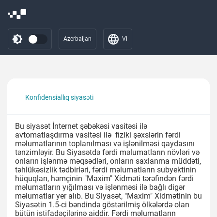
Azerbaijan
Vi
Konfidensiallıq siyasəti
Bu siyasət İnternet şəbəkəsi vasitəsi ilə
avtomatlaşdırma vasitəsi ilə fiziki şəxslərin fərdi
məlumatlarının toplanılması və işlənilməsi qaydasını
tənzimləyir. Bu Siyasətdə fərdi məlumatların növləri və
onların işlənmə məqsədləri, onların saxlanma müddəti,
təhlükəsizlik tədbirləri, fərdi məlumatların subyektinin
hüquqları, həmçinin "Maxim" Xidməti tərəfindən fərdi
məlumatların yığılması və işlənməsi ilə bağlı digər
məlumatlar yer alıb. Bu Siyasət, "Maxim" Xidmətinin bu
Siyasətin 1.5-ci bəndində göstərilmiş ölkələrdə olan
bütün istifadəçilərinə aiddir. Fərdi məlumatların