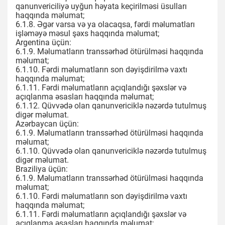
qanunvericiliyə uyğun həyata keçirilməsi üsulları
haqqında məlumat;
6.1.8. Əgər varsa və ya olacaqsa, fərdi məlumatları
işləməyə məsul şəxs haqqında məlumat;
Argentina üçün:
6.1.9. Məlumatların transsərhəd ötürülməsi haqqında
məlumat;
6.1.10. Fərdi məlumatların son dəyişdirilmə vaxtı
haqqında məlumat;
6.1.11. Fərdi məlumatların açıqlandığı şəxslər və
açıqlanma əsasları haqqında məlumat;
6.1.12. Qüvvədə olan qanunvericiklə nəzərdə tutulmuş
digər məlumat.
Azərbaycan üçün:
6.1.9. Məlumatların transsərhəd ötürülməsi haqqında
məlumat;
6.1.10. Qüvvədə olan qanunvericiklə nəzərdə tutulmuş
digər məlumat.
Braziliya üçün:
6.1.9. Məlumatların transsərhəd ötürülməsi haqqında
məlumat;
6.1.10. Fərdi məlumatların son dəyişdirilmə vaxtı
haqqında məlumat;
6.1.11. Fərdi məlumatların açıqlandığı şəxslər və
açıqlanma əsasları haqqında məlumat;