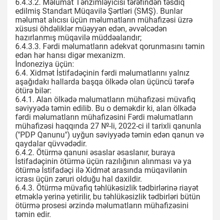
6.4.3.2. Məlumat Tənzimləyicisi tərəfindən təsdiq
edilmiş Standart Müqavilə Şərtləri (SMŞ). Bunlar
məlumat alıcısı üçün məlumatların mühafizəsi üzrə
xüsusi öhdəliklər müəyyən edən, əvvəlcədən
hazırlanmış müqavilə müddəalarıdır;
6.4.3.3. Fərdi məlumatların adekvat qorunmasını təmin
edən hər hansı digər mexanizm.
İndoneziya üçün:
6.4. Xidmət İstifadəçinin fərdi məlumatlarını yalnız
aşağıdakı hallarda başqa ölkədə olan üçüncü tərəfə
ötürə bilər:
6.4.1. Alan ölkədə məlumatların mühafizəsi müvafiq
səviyyədə təmin edilib. Bu o deməkdir ki, alan ölkədə
fərdi məlumatların mühafizəsini Fərdi məlumatların
mühafizəsi haqqında 27 №-li, 2022-ci il tarixli qanunla
("PDP Qanunu") uyğun səviyyədə təmin edən qanun və
qaydalar qüvvədədir.
6.4.2. Ötürmə qanuni əsaslar əsaslanır, buraya
İstifadəçinin ötürmə üçün razılığının alınması və ya
ötürmə İstifadəçi ilə Xidmət arasında müqavilənin
icrası üçün zəruri olduğu hal daxildir.
6.4.3. Ötürmə müvafiq təhlükəsizlik tədbirlərinə riayət
etməklə yerinə yetirilir, bu təhlükəsizlik tədbirləri bütün
ötürmə prosesi ərzində məlumatların mühafizəsini
təmin edir.