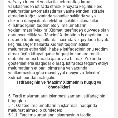
və/və ya İnternet vasitəsilə avtomatlaşdırma
vasitələrindən istifadə etməklə həyata keçirilir. Fərdi
məlumatlar avtomatlaşdırma vasitələrindən istifadə
etmədən kağız üzərində sənədlər şəklində və ya
elektron daşıyıcılarda elektron şəkildə işlənə bilər.
4. İstifadəçinin təqdim etdiyi məlumatların
yoxlanılması "Maxim" Xidməti tərəfindən qüvvədə olan
qanunvericiliklə və "Maxim" Xidmətinin İş qaydaları ilə
nəzərdə tutulmuş hallarda, həcmdə və qaydada həyata
keçirilir. Digər hallarda Xidmət təqdim edilən
məlumatın etibarlılığı, habelə İstifadəçinin onu təqdim
etmək üçün kifayət qədər hüquqi imkanlara malik
olub-olmaması barədə qərar verə bilməz. Yuxarıda
göstərilənlərlə əlaqədar olaraq, İstifadəçi təqdim etdiyi
məlumatların etibarlı olmasına və vaxtında
yenilənməsinə görə məsuliyyət daşıyır və "Maxim"
Xidməti bundan irəli gəlir.
İstifadəçinin və "Maxim" Xidmətinin hüquq və
öhədəlikləri
5. Fərdi məlumatların işlənməsi zamanı İstifadəçinin
hüquqları:
5.1. Öz fərdi məlumatlarının işlənməsi haqqında
məlumat almaq, o cümlədən:
5.1.1. Fərdi məlumatların işlənməsinin təsdiqi;