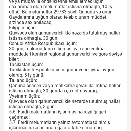
və ya müqavilə öhdəliklərinə əməl etmək üçün
saxlanmalı olan məlumatlar istisna olmaqla, 10 iş
günü. Bu məlumatlar 29733 saylı Qanuna və onun
Qaydalarına uyğun olaraq tələb olunan müddət
ərzində saxlanılacaq;
Filippin üçün:
Qüvvədə olan qanunvericiliklə nəzərdə tutulmuş hallar
istisna olmaqla, 30 gün;
Cənubi Afrika Respublikası üçün:
30 gün, məlumatların silinməsi və xaric edilmə
müddətləri konkret regional qanunvericiliyə görə dəyişə
bilər;
Tacikistan üçün:
Tacikistan Respublikasının qanunvericiliyinə uyğun
olaraq, 5 iş günü;
Tailand üçün:
Qanuna əsasən və ya məhkəmə qərarı ilə imtina halları
istisna olmaqla, 30 gündən çox olmayaraq;
Vyetnam üçün:
Qüvvədə olan qanunvericiliklə nəzərdə tutulmuş hallar
istisna olmaqla, 3 gün;
5.6. Fərdi məlumatların işlənməsinə razılığı geri
çağırmaq;
5.7. Fərdi məlumatların yalnız avtomatlaşdırılmış
işlənməsinə əsaslanan qərara tabe olmamaq,