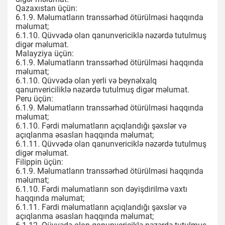
Qazaxıstan üçün:
6.1.9. Məlumatların transsərhəd ötürülməsi haqqında
məlumat;
6.1.10. Qüvvədə olan qanunvericiklə nəzərdə tutulmuş
digər məlumat.
Malayziya üçün:
6.1.9. Məlumatların transsərhəd ötürülməsi haqqında
məlumat;
6.1.10. Qüvvədə olan yerli və beynəlxalq
qanunvericiliklə nəzərdə tutulmuş digər məlumat.
Peru üçün:
6.1.9. Məlumatların transsərhəd ötürülməsi haqqında
məlumat;
6.1.10. Fərdi məlumatların açıqlandığı şəxslər və
açıqlanma əsasları haqqında məlumat;
6.1.11. Qüvvədə olan qanunvericiklə nəzərdə tutulmuş
digər məlumat.
Filippin üçün:
6.1.9. Məlumatların transsərhəd ötürülməsi haqqında
məlumat;
6.1.10. Fərdi məlumatların son dəyişdirilmə vaxtı
haqqında məlumat;
6.1.11. Fərdi məlumatların açıqlandığı şəxslər və
açıqlanma əsasları haqqında məlumat;