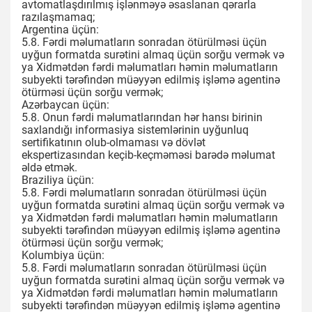
avtomatlaşdırılmış işlənməyə əsaslanan qərarla
razılaşmamaq;
Argentina üçün:
5.8. Fərdi məlumatların sonradan ötürülməsi üçün
uyğun formatda surətini almaq üçün sorğu vermək və
ya Xidmətdən fərdi məlumatları həmin məlumatların
subyekti tərəfindən müəyyən edilmiş işləmə agentinə
ötürməsi üçün sorğu vermək;
Azərbaycan üçün:
5.8. Onun fərdi məlumatlarından hər hansı birinin
saxlandığı informasiya sistemlərinin uyğunluq
sertifikatının olub-olmaması və dövlət
ekspertizasından keçib-keçməməsi barədə məlumat
əldə etmək.
Braziliya üçün:
5.8. Fərdi məlumatların sonradan ötürülməsi üçün
uyğun formatda surətini almaq üçün sorğu vermək və
ya Xidmətdən fərdi məlumatları həmin məlumatların
subyekti tərəfindən müəyyən edilmiş işləmə agentinə
ötürməsi üçün sorğu vermək;
Kolumbiya üçün:
5.8. Fərdi məlumatların sonradan ötürülməsi üçün
uyğun formatda surətini almaq üçün sorğu vermək və
ya Xidmətdən fərdi məlumatları həmin məlumatların
subyekti tərəfindən müəyyən edilmiş işləmə agentinə