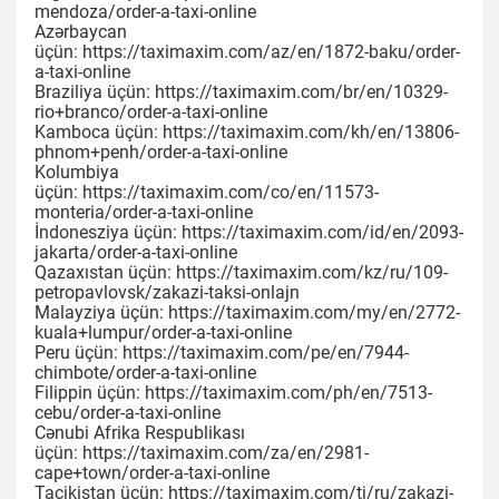
mendoza/order-a-taxi-online
Azərbaycan
üçün: https://taximaxim.com/az/en/1872-baku/order-
a-taxi-online
Braziliya üçün: https://taximaxim.com/br/en/10329-
rio+branco/order-a-taxi-online
Kamboca üçün: https://taximaxim.com/kh/en/13806-
phnom+penh/order-a-taxi-online
Kolumbiya
üçün: https://taximaxim.com/co/en/11573-
monteria/order-a-taxi-online
İndonesziya üçün: https://taximaxim.com/id/en/2093-
jakarta/order-a-taxi-online
Qazaxıstan üçün: https://taximaxim.com/kz/ru/109-
petropavlovsk/zakazi-taksi-onlajn
Malayziya üçün: https://taximaxim.com/my/en/2772-
kuala+lumpur/order-a-taxi-online
Peru üçün: https://taximaxim.com/pe/en/7944-
chimbote/order-a-taxi-online
Filippin üçün: https://taximaxim.com/ph/en/7513-
cebu/order-a-taxi-online
Cənubi Afrika Respublikası
üçün: https://taximaxim.com/za/en/2981-
cape+town/order-a-taxi-online
Tacikistan üçün: https://taximaxim.com/tj/ru/zakazi-