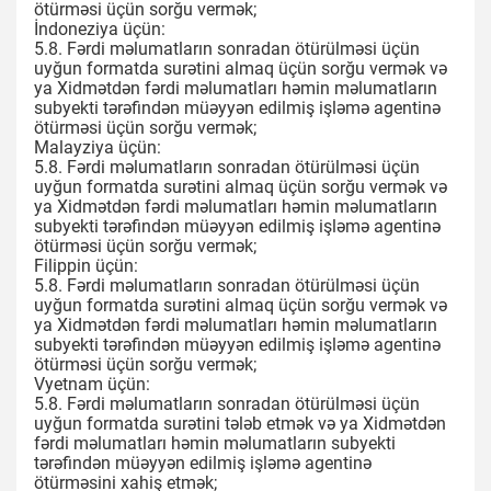
ötürməsi üçün sorğu vermək;
İndoneziya üçün:
5.8. Fərdi məlumatların sonradan ötürülməsi üçün
uyğun formatda surətini almaq üçün sorğu vermək və
ya Xidmətdən fərdi məlumatları həmin məlumatların
subyekti tərəfindən müəyyən edilmiş işləmə agentinə
ötürməsi üçün sorğu vermək;
Malayziya üçün:
5.8. Fərdi məlumatların sonradan ötürülməsi üçün
uyğun formatda surətini almaq üçün sorğu vermək və
ya Xidmətdən fərdi məlumatları həmin məlumatların
subyekti tərəfindən müəyyən edilmiş işləmə agentinə
ötürməsi üçün sorğu vermək;
Filippin üçün:
5.8. Fərdi məlumatların sonradan ötürülməsi üçün
uyğun formatda surətini almaq üçün sorğu vermək və
ya Xidmətdən fərdi məlumatları həmin məlumatların
subyekti tərəfindən müəyyən edilmiş işləmə agentinə
ötürməsi üçün sorğu vermək;
Vyetnam üçün:
5.8. Fərdi məlumatların sonradan ötürülməsi üçün
uyğun formatda surətini tələb etmək və ya Xidmətdən
fərdi məlumatları həmin məlumatların subyekti
tərəfindən müəyyən edilmiş işləmə agentinə
ötürməsini xahiş etmək;