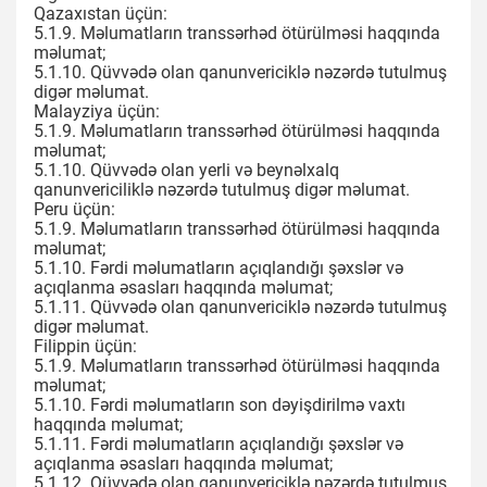
Qazaxıstan üçün:
5.1.9. Məlumatların transsərhəd ötürülməsi haqqında
məlumat;
5.1.10. Qüvvədə olan qanunvericiklə nəzərdə tutulmuş
digər məlumat.
Malayziya üçün:
5.1.9. Məlumatların transsərhəd ötürülməsi haqqında
məlumat;
5.1.10. Qüvvədə olan yerli və beynəlxalq
qanunvericiliklə nəzərdə tutulmuş digər məlumat.
Peru üçün:
5.1.9. Məlumatların transsərhəd ötürülməsi haqqında
məlumat;
5.1.10. Fərdi məlumatların açıqlandığı şəxslər və
açıqlanma əsasları haqqında məlumat;
5.1.11. Qüvvədə olan qanunvericiklə nəzərdə tutulmuş
digər məlumat.
Filippin üçün:
5.1.9. Məlumatların transsərhəd ötürülməsi haqqında
məlumat;
5.1.10. Fərdi məlumatların son dəyişdirilmə vaxtı
haqqında məlumat;
5.1.11. Fərdi məlumatların açıqlandığı şəxslər və
açıqlanma əsasları haqqında məlumat;
5.1.12. Qüvvədə olan qanunvericiklə nəzərdə tutulmuş