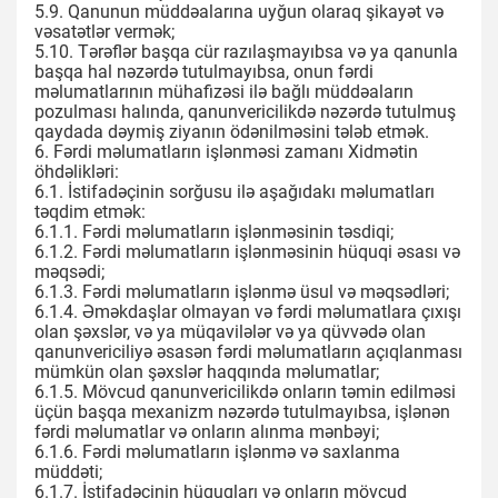
5.9. Qanunun müddəalarına uyğun olaraq şikayət və
vəsatətlər vermək;
5.10. Tərəflər başqa cür razılaşmayıbsa və ya qanunla
başqa hal nəzərdə tutulmayıbsa, onun fərdi
məlumatlarının mühafizəsi ilə bağlı müddəaların
pozulması halında, qanunvericilikdə nəzərdə tutulmuş
qaydada dəymiş ziyanın ödənilməsini tələb etmək.
6. Fərdi məlumatların işlənməsi zamanı Xidmətin
öhdəlikləri:
6.1. İstifadəçinin sorğusu ilə aşağıdakı məlumatları
təqdim etmək:
6.1.1. Fərdi məlumatların işlənməsinin təsdiqi;
6.1.2. Fərdi məlumatların işlənməsinin hüquqi əsası və
məqsədi;
6.1.3. Fərdi məlumatların işlənmə üsul və məqsədləri;
6.1.4. Əməkdaşlar olmayan və fərdi məlumatlara çıxışı
olan şəxslər, və ya müqavilələr və ya qüvvədə olan
qanunvericiliyə əsasən fərdi məlumatların açıqlanması
mümkün olan şəxslər haqqında məlumatlar;
6.1.5. Mövcud qanunvericilikdə onların təmin edilməsi
üçün başqa mexanizm nəzərdə tutulmayıbsa, işlənən
fərdi məlumatlar və onların alınma mənbəyi;
6.1.6. Fərdi məlumatların işlənmə və saxlanma
müddəti;
6.1.7. İstifadəçinin hüquqları və onların mövcud