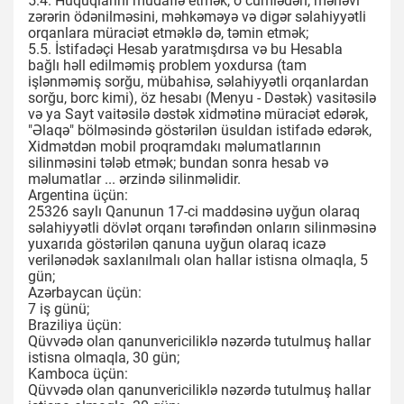
5.4. Hüquqlarını müdafiə etmək, o cümlədən, mənəvi
zərərin ödənilməsini, məhkəməyə və digər səlahiyyətli
orqanlara müraciət etməklə də, təmin etmək;
5.5. İstifadəçi Hesab yaratmışdırsa və bu Hesabla
bağlı həll edilməmiş problem yoxdursa (tam
işlənməmiş sorğu, mübahisə, səlahiyyətli orqanlardan
sorğu, borc kimi), öz hesabı (Menyu - Dəstək) vasitəsilə
və ya Sayt vaitəsilə dəstək xidmətinə müraciət edərək,
"Əlaqə" bölməsində göstərilən üsuldan istifadə edərək,
Xidmətdən mobil proqramdakı məlumatlarının
silinməsini tələb etmək; bundan sonra hesab və
məlumatlar ... ərzində silinməlidir.
Argentina üçün:
25326 saylı Qanunun 17-ci maddəsinə uyğun olaraq
səlahiyyətli dövlət orqanı tərəfindən onların silinməsinə
yuxarıda göstərilən qanuna uyğun olaraq icazə
verilənədək saxlanılmalı olan hallar istisna olmaqla, 5
gün;
Azərbaycan üçün:
7 iş günü;
Braziliya üçün:
Qüvvədə olan qanunvericiliklə nəzərdə tutulmuş hallar
istisna olmaqla, 30 gün;
Kamboca üçün:
Qüvvədə olan qanunvericiliklə nəzərdə tutulmuş hallar