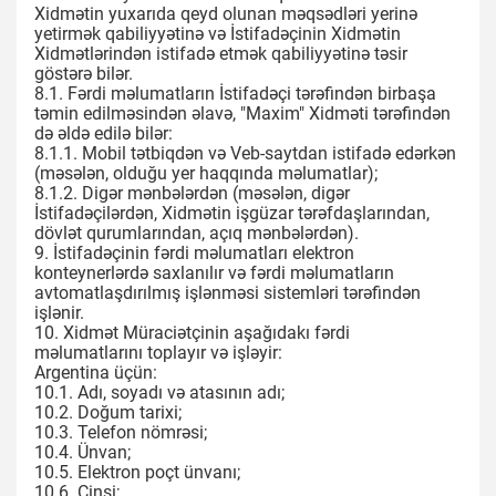
Xidmətin yuxarıda qeyd olunan məqsədləri yerinə
yetirmək qabiliyyətinə və İstifadəçinin Xidmətin
Xidmətlərindən istifadə etmək qabiliyyətinə təsir
göstərə bilər.
8.1. Fərdi məlumatların İstifadəçi tərəfindən birbaşa
təmin edilməsindən əlavə, "Maxim" Xidməti tərəfindən
də əldə edilə bilər:
8.1.1. Mobil tətbiqdən və Veb-saytdan istifadə edərkən
(məsələn, olduğu yer haqqında məlumatlar);
8.1.2. Digər mənbələrdən (məsələn, digər
İstifadəçilərdən, Xidmətin işgüzar tərəfdaşlarından,
dövlət qurumlarından, açıq mənbələrdən).
9. İstifadəçinin fərdi məlumatları elektron
konteynerlərdə saxlanılır və fərdi məlumatların
avtomatlaşdırılmış işlənməsi sistemləri tərəfindən
işlənir.
10. Xidmət Müraciətçinin aşağıdakı fərdi
məlumatlarını toplayır və işləyir:
Argentina üçün:
10.1. Adı, soyadı və atasının adı;
10.2. Doğum tarixi;
10.3. Telefon nömrəsi;
10.4. Ünvan;
10.5. Elektron poçt ünvanı;
10.6. Cinsi;