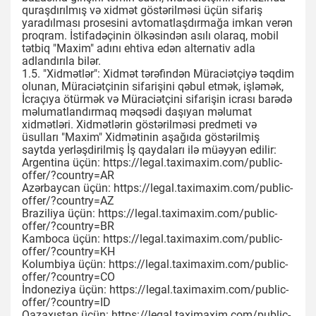
quraşdırılmış və xidmət göstərilməsi üçün sifariş
yaradılması prosesini avtomatlaşdırmağa imkan verən
proqram. İstifadəçinin ölkəsindən asılı olaraq, mobil
tətbiq "Maxim" adını ehtiva edən alternativ adla
adlandırıla bilər.
1.5. "Xidmətlər": Xidmət tərəfindən Müraciətçiyə təqdim
olunan, Müraciətçinin sifarişini qəbul etmək, işləmək,
İcraçıya ötürmək və Müraciətçini sifarişin icrası barədə
məlumatlandırmaq məqsədi daşıyan məlumat
xidmətləri. Xidmətlərin göstərilməsi predmeti və
üsulları "Maxim" Xidmətinin aşağıda göstərilmiş
saytda yerləşdirilmiş İş qaydaları ilə müəyyən edilir:
Argentina üçün: https://legal.taximaxim.com/public-
offer/?country=AR
Azərbaycan üçün: https://legal.taximaxim.com/public-
offer/?country=AZ
Braziliya üçün: https://legal.taximaxim.com/public-
offer/?country=BR
Kamboca üçün: https://legal.taximaxim.com/public-
offer/?country=KH
Kolumbiya üçün: https://legal.taximaxim.com/public-
offer/?country=CO
İndoneziya üçün: https://legal.taximaxim.com/public-
offer/?country=ID
Qazaxıstan üçün: https://legal.taximaxim.com/public-