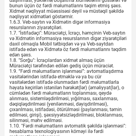
daşınması, yükləmə/boşaltma xidmətlərini göstərən və
bunun üçün öz fərdi məlumatlarını təqim etmiş şəxs.
Xidmət nəqliyyat müəssisəsi deyil və müstəqil şəkildə
nəqliyyat xidmətləri göstərmir.
1.6.3. Veb-saytın və Xidmətin digər informasiya
resurslarının ziyarətçiləri.
1.7. "İstifadəçi": Müraciətçi, İcraçı, həmçinin Veb-saytın
və Xidmətin informasiya resurslarının digər ziyarətçiləri
daxil olmaqla Mobil tətbiqdən və ya Veb-saytdan
istifadə edən və Xidmətə öz fərdi məlumatlarını təqdim
edən şəxs.
1.8. "Sorğu": İcraçılardan xidmət almaq üçün
Müraciətçi tərəfindən edilən gediş üçün müraciət.
1.9. “Fərdi məlumatların işlənməsi”: avtomatlaşdırma
vasitələrindən istifadə etməklə və ya bu cür
vasitələrdən istifadə olunmadan fərdi məlumatlarla
həyata keçirilən istənilən hərəkət(lər) (əməliyyat(lar), o
cümlədən fərdi məlumatların toplanması, qeydə
alınması, sistemləşdirilməsi, yığılması, saxlanması,
dəqiqləşdirilməsi (yenilənməsi, dəyişdirilməsi),
çıxarılması, istifadəsi, ötürülməsi (paylanması, təmin
edilməsi, girişi), şəxsiyyətsizləşdirilməsi, bloklanması,
silinməsi, məhv edilməsi.
1.10. "Fərdi məlumatların avtomatik şəkildə işlənməsi":
hesablama texnologiyasının köməyi ilə fərdi