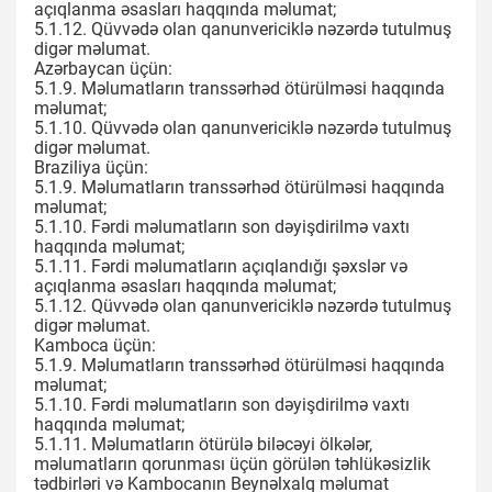
açıqlanma əsasları haqqında məlumat;
5.1.12. Qüvvədə olan qanunvericiklə nəzərdə tutulmuş
digər məlumat.
Azərbaycan üçün:
5.1.9. Məlumatların transsərhəd ötürülməsi haqqında
məlumat;
5.1.10. Qüvvədə olan qanunvericiklə nəzərdə tutulmuş
digər məlumat.
Braziliya üçün:
5.1.9. Məlumatların transsərhəd ötürülməsi haqqında
məlumat;
5.1.10. Fərdi məlumatların son dəyişdirilmə vaxtı
haqqında məlumat;
5.1.11. Fərdi məlumatların açıqlandığı şəxslər və
açıqlanma əsasları haqqında məlumat;
5.1.12. Qüvvədə olan qanunvericiklə nəzərdə tutulmuş
digər məlumat.
Kamboca üçün:
5.1.9. Məlumatların transsərhəd ötürülməsi haqqında
məlumat;
5.1.10. Fərdi məlumatların son dəyişdirilmə vaxtı
haqqında məlumat;
5.1.11. Məlumatların ötürülə biləcəyi ölkələr,
məlumatların qorunması üçün görülən təhlükəsizlik
tədbirləri və Kambocanın Beynəlxalq məlumat