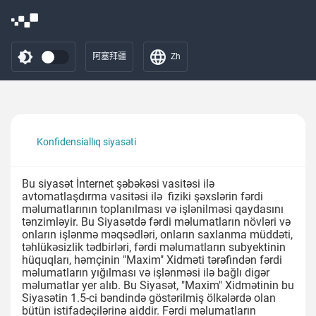
阿塞拜疆
Zh
Konfidensiallıq siyasəti
Bu siyasət İnternet şəbəkəsi vasitəsi ilə
avtomatlaşdırma vasitəsi ilə fiziki şəxslərin fərdi
məlumatlarının toplanılması və işlənilməsi qaydasını
tənzimləyir. Bu Siyasətdə fərdi məlumatların növləri və
onların işlənmə məqsədləri, onların saxlanma müddəti,
təhlükəsizlik tədbirləri, fərdi məlumatların subyektinin
hüquqları, həmçinin "Maxim" Xidməti tərəfindən fərdi
məlumatların yığılması və işlənməsi ilə bağlı digər
məlumatlar yer alıb. Bu Siyasət, "Maxim" Xidmətinin bu
Siyasətin 1.5-ci bəndində göstərilmiş ölkələrdə olan
bütün istifadəçilərinə aiddir. Fərdi məlumatların