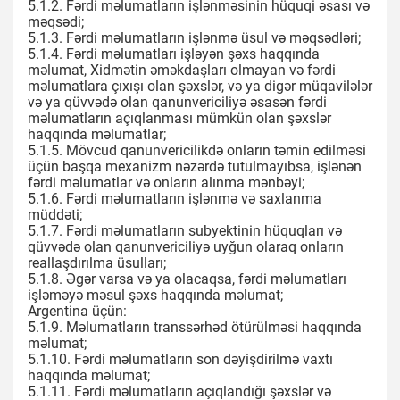
5.1.2. Fərdi məlumatların işlənməsinin hüquqi əsası və
məqsədi;
5.1.3. Fərdi məlumatların işlənmə üsul və məqsədləri;
5.1.4. Fərdi məlumatları işləyən şəxs haqqında
məlumat, Xidmətin əməkdaşları olmayan və fərdi
məlumatlara çıxışı olan şəxslər, və ya digər müqavilələr
və ya qüvvədə olan qanunvericiliyə əsasən fərdi
məlumatların açıqlanması mümkün olan şəxslər
haqqında məlumatlar;
5.1.5. Mövcud qanunvericilikdə onların təmin edilməsi
üçün başqa mexanizm nəzərdə tutulmayıbsa, işlənən
fərdi məlumatlar və onların alınma mənbəyi;
5.1.6. Fərdi məlumatların işlənmə və saxlanma
müddəti;
5.1.7. Fərdi məlumatların subyektinin hüquqları və
qüvvədə olan qanunvericiliyə uyğun olaraq onların
reallaşdırılma üsulları;
5.1.8. Əgər varsa və ya olacaqsa, fərdi məlumatları
işləməyə məsul şəxs haqqında məlumat;
Argentina üçün:
5.1.9. Məlumatların transsərhəd ötürülməsi haqqında
məlumat;
5.1.10. Fərdi məlumatların son dəyişdirilmə vaxtı
haqqında məlumat;
5.1.11. Fərdi məlumatların açıqlandığı şəxslər və