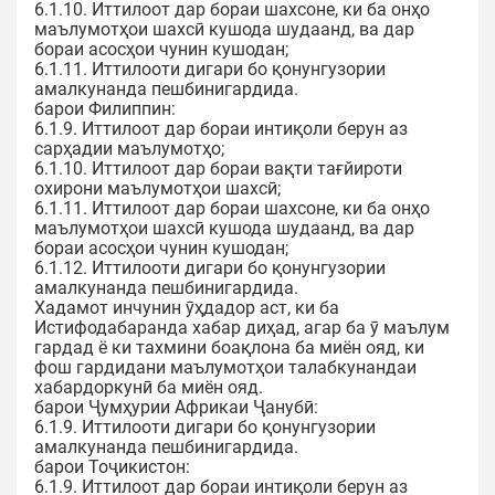
6.1.10. Иттилоот дар бораи шахсоне, ки ба онҳо
маълумотҳои шахсӣ кушода шудаанд, ва дар
бораи асосҳои чунин кушодан;
6.1.11. Иттилооти дигари бо қонунгузории
амалкунанда пешбинигардида.
барои Филиппин:
6.1.9. Иттилоот дар бораи интиқоли берун аз
сарҳадии маълумотҳо;
6.1.10. Иттилоот дар бораи вақти тағйироти
охирони маълумотҳои шахсӣ;
6.1.11. Иттилоот дар бораи шахсоне, ки ба онҳо
маълумотҳои шахсӣ кушода шудаанд, ва дар
бораи асосҳои чунин кушодан;
6.1.12. Иттилооти дигари бо қонунгузории
амалкунанда пешбинигардида.
Хадамот инчунин ӯҳдадор аст, ки ба
Истифодабаранда хабар диҳад, агар ба ӯ маълум
гардад ё ки тахмини боақлона ба миён ояд, ки
фош гардидани маълумотҳои талабкунандаи
хабардоркунӣ ба миён ояд.
барои Ҷумҳурии Африкаи Ҷанубӣ:
6.1.9. Иттилооти дигари бо қонунгузории
амалкунанда пешбинигардида.
барои Тоҷикистон:
6.1.9. Иттилоот дар бораи интиқоли берун аз