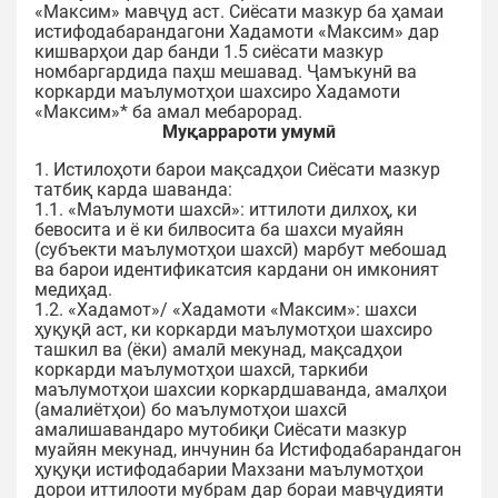
«Максим» мавҷуд аст. Сиёсати мазкур ба ҳамаи
истифодабарандагони Хадамоти «Максим» дар
кишварҳои дар банди 1.5 сиёсати мазкур
номбаргардида паҳш мешавад. Ҷамъкунӣ ва
коркарди маълумотҳои шахсиро Хадамоти
«Максим»* ба амал мебарорад.
Муқаррароти умумӣ
1. Истилоҳоти барои мақсадҳои Сиёсати мазкур
татбиқ карда шаванда:
1.1. «Маълумоти шахсӣ»: иттилоти дилхоҳ, ки
бевосита и ё ки билвосита ба шахси муайян
(субъекти маълумотҳои шахсӣ) марбут мебошад
ва барои идентификатсия кардани он имконият
медиҳад.
1.2. «Хадамот»/ «Хадамоти «Максим»: шахси
ҳуқуқӣ аст, ки коркарди маълумотҳои шахсиро
ташкил ва (ёки) амалӣ мекунад, мақсадҳои
коркарди маълумотҳои шахсӣ, таркиби
маълумотҳои шахсии коркардшаванда, амалҳои
(амалиётҳои) бо маълумотҳои шахсӣ
амалишавандаро мутобиқи Сиёсати мазкур
муайян мекунад, инчунин ба Истифодабарандагон
ҳуқуқи истифодабарии Махзани маълумотҳои
дорои иттилооти мубрам дар бораи мавҷудияти