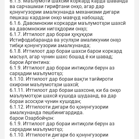
6.1.5. Маълумоти шахсии коркард карда шаванда
ва сарчашмаи гирифтани онҳо, агар дар
қонунгузории амалкунанда механизми дигари
пешкаш кардани онҳо мавҷуд набошад;
6.1.6. Давомнокии коркарди маълумотҳои шахсӣ
ва давомнокии нигоҳдории онҳо;
6.1.7. Иттилоот дар бораи ҳуқуқҳои
Истифодабаранда ва усулҳои амаликунии онҳо
тибқи қонунгузории амалкунанда;
6.1.8. Иттилоот дар бораи шахси барои коркард
масъул, агар чунин шахс бошад ё ки шавад;
барои Аргентина:
6.1.9. Иттилоот дар бораи интиқоли берун аз
сарҳадии маълумотҳо;
6.1.10. Иттилоот дар бораи вақти тағйироти
охирони маълумотҳои шахсӣ;
6.1.11. Иттилоот дар бораи шахсоне, ки ба онҳо
маълумотҳои шахсӣ кушода шудаанд, ва дар
бораи асосҳои чунин кушодан;
6.1.12. Иттилооти дигари бо қонунгузории
амалкунанда пешбинигардида.
барои Озарбойҷон:
6.1.9. Иттилоот дар бораи интиқоли берун аз
сарҳадии маълумотҳо;
6.1.10. Иттилооти дигари бо қонунгузории