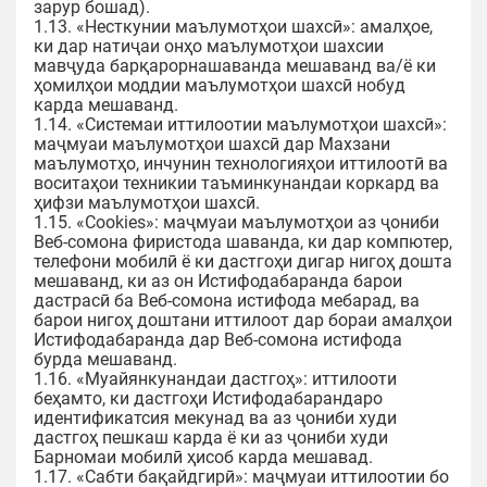
зарур бошад).
1.13. «Несткунии маълумотҳои шахсӣ»: амалҳое,
ки дар натиҷаи онҳо маълумотҳои шахсии
мавҷуда барқарорнашаванда мешаванд ва/ё ки
ҳомилҳои моддии маълумотҳои шахсӣ нобуд
карда мешаванд.
1.14. «Системаи иттилоотии маълумотҳои шахсӣ»:
маҷмуаи маълумотҳои шахсӣ дар Махзани
маълумотҳо, инчунин технологияҳои иттилоотӣ ва
воситаҳои техникии таъминкунандаи коркард ва
ҳифзи маълумотҳои шахсӣ.
1.15. «Cookies»: маҷмуаи маълумотҳои аз ҷониби
Веб-сомона фиристода шаванда, ки дар компютер,
телефони мобилӣ ё ки дастгоҳи дигар нигоҳ дошта
мешаванд, ки аз он Истифодабаранда барои
дастрасӣ ба Веб-сомона истифода мебарад, ва
барои нигоҳ доштани иттилоот дар бораи амалҳои
Истифодабаранда дар Веб-сомона истифода
бурда мешаванд.
1.16. «Муайянкунандаи дастгоҳ»: иттилооти
беҳамто, ки дастгоҳи Истифодабарандаро
идентификатсия мекунад ва аз ҷониби худи
дастгоҳ пешкаш карда ё ки аз ҷониби худи
Барномаи мобилӣ ҳисоб карда мешавад.
1.17. «Сабти бақайдгирӣ»: маҷмуаи иттилоотии бо