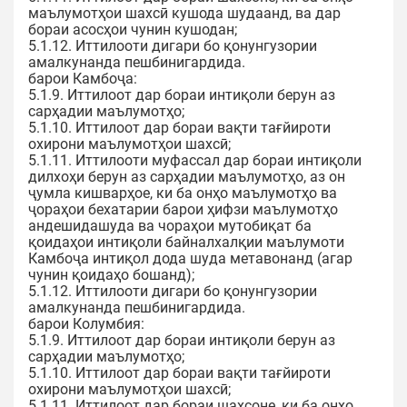
маълумотҳои шахсӣ кушода шудаанд, ва дар
бораи асосҳои чунин кушодан;
5.1.12. Иттилооти дигари бо қонунгузории
амалкунанда пешбинигардида.
барои Камбоҷа:
5.1.9. Иттилоот дар бораи интиқоли берун аз
сарҳадии маълумотҳо;
5.1.10. Иттилоот дар бораи вақти тағйироти
охирони маълумотҳои шахсӣ;
5.1.11. Иттилооти муфассал дар бораи интиқоли
дилхоҳи берун аз сарҳадии маълумотҳо, аз он
ҷумла кишварҳое, ки ба онҳо маълумотҳо ва
ҷораҳои бехатарии барои ҳифзи маълумотҳо
андешидашуда ва чораҳои мутобиқат ба
қоидаҳои интиқоли байналхалқии маълумоти
Камбоҷа интиқол дода шуда метавонанд (агар
чунин қоидаҳо бошанд);
5.1.12. Иттилооти дигари бо қонунгузории
амалкунанда пешбинигардида.
барои Колумбия:
5.1.9. Иттилоот дар бораи интиқоли берун аз
сарҳадии маълумотҳо;
5.1.10. Иттилоот дар бораи вақти тағйироти
охирони маълумотҳои шахсӣ;
5.1.11. Иттилоот дар бораи шахсоне, ки ба онҳо