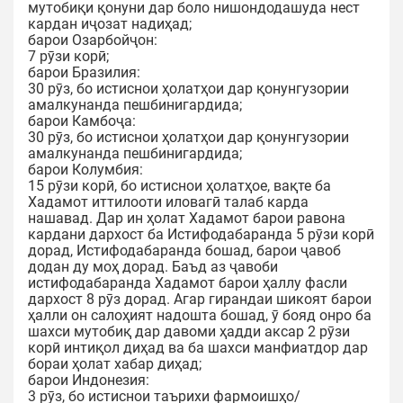
мутобиқи қонуни дар боло нишондодашуда нест
кардан иҷозат надиҳад;
барои Озарбойҷон:
7 рӯзи корӣ;
барои Бразилия:
30 рӯз, бо истиснои ҳолатҳои дар қонунгузории
амалкунанда пешбинигардида;
барои Камбоҷа:
30 рӯз, бо истиснои ҳолатҳои дар қонунгузории
амалкунанда пешбинигардида;
барои Колумбия:
15 рӯзи корӣ, бо истиснои ҳолатҳое, вақте ба
Хадамот иттилооти иловагӣ талаб карда
нашавад. Дар ин ҳолат Хадамот барои равона
кардани дархост ба Истифодабаранда 5 рӯзи корӣ
дорад, Истифодабаранда бошад, барои ҷавоб
додан ду моҳ дорад. Баъд аз ҷавоби
истифодабаранда Хадамот барои ҳаллу фасли
дархост 8 рӯз дорад. Агар гирандаи шикоят барои
ҳалли он салоҳият надошта бошад, ӯ бояд онро ба
шахси мутобиқ дар давоми ҳадди аксар 2 рӯзи
корӣ интиқол диҳад ва ба шахси манфиатдор дар
бораи ҳолат хабар диҳад;
барои Индонезия:
3 рӯз, бо истиснои таърихи фармоишҳо/