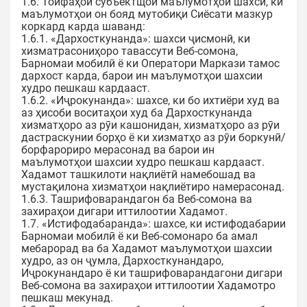
1.6. Тоифаҳои субъектщои маълумотҳои шахсӣ, ки
маълумотҳои он бояд мутобиқи Сиёсати мазкур
коркард карда шаванд:
1.6.1. «Дархосткунанда»: шахси ҷисмонӣ, ки
хизматрасониҳоро тавассути Веб-сомона,
Барномаи мобилӣ ё ки Оператори Маркази тамос
дархост карда, барои ин маълумотҳои шахсии
худро пешкаш кардааст.
1.6.2. «Иҷрокунанда»: шахсе, ки бо ихтиёри худ ва
аз ҳисоби воситаҳои худ ба Дархосткунанда
хизматҳоро аз рӯи кашонидан, хизматҳоро аз рӯи
дастраскунии борҳо ё ки хизматҳо аз рӯи боркунӣ/
борфарориро мерасонад ва барои ин
маълумотҳои шахсии худро пешкаш кардааст.
Хадамот ташкилоти нақлиётӣ намебошад ва
мустақилона хизматҳои нақлиётиро намерасонад.
1.6.3. Ташрифоварандагон ба Веб-сомона ва
захираҳои дигари иттилоотии Хадамот.
1.7. «Истифодабаранда»: шахсе, ки истифодабарии
Барномаи мобилӣ ё ки Веб-сомонаро ба амал
мебарорад ва ба Хадамот маълумотҳои шахсии
худро, аз он ҷумла, Дархосткунандаро,
Иҷрокунандаро ё ки ташрифоварандагони дигари
Веб-сомона ва захираҳои иттилоотии Хадамотро
пешкаш мекунад.