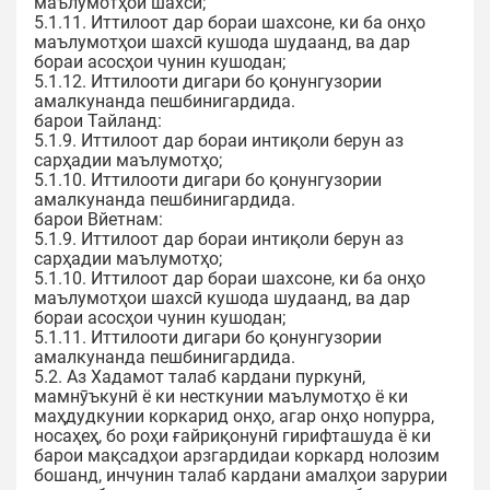
маълумотҳои шахсӣ;
5.1.11. Иттилоот дар бораи шахсоне, ки ба онҳо
маълумотҳои шахсӣ кушода шудаанд, ва дар
бораи асосҳои чунин кушодан;
5.1.12. Иттилооти дигари бо қонунгузории
амалкунанда пешбинигардида.
барои Тайланд:
5.1.9. Иттилоот дар бораи интиқоли берун аз
сарҳадии маълумотҳо;
5.1.10. Иттилооти дигари бо қонунгузории
амалкунанда пешбинигардида.
барои Вйетнам:
5.1.9. Иттилоот дар бораи интиқоли берун аз
сарҳадии маълумотҳо;
5.1.10. Иттилоот дар бораи шахсоне, ки ба онҳо
маълумотҳои шахсӣ кушода шудаанд, ва дар
бораи асосҳои чунин кушодан;
5.1.11. Иттилооти дигари бо қонунгузории
амалкунанда пешбинигардида.
5.2. Аз Хадамот талаб кардани пуркунӣ,
мамнӯъкунӣ ё ки несткунии маълумотҳо ё ки
маҳдудкунии коркарид онҳо, агар онҳо нопурра,
носаҳеҳ, бо роҳи ғайриқонунӣ гирифташуда ё ки
барои мақсадҳои арзгардидаи коркард нолозим
бошанд, инчунин талаб кардани амалҳои зарурии