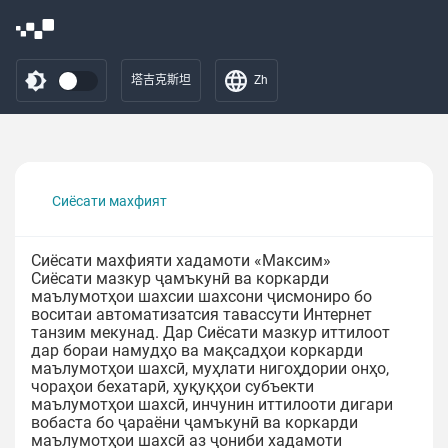
塔吉克斯坦
Zh
Сиёсати махфият
Сиёсати махфияти хадамоти «Максим»
Сиёсати мазкур ҷамъкунӣ ва коркарди
маълумотҳои шахсии шахсони ҷисмониро бо
воситаи автоматизатсия тавассути Интернет
танзим мекунад. Дар Сиёсати мазкур иттилоот
дар бораи намудҳо ва мақсадҳои коркарди
маълумотҳои шахсӣ, муҳлати нигоҳдории онҳо,
чораҳои бехатарӣ, ҳуқуқҳои субъекти
маълумотҳои шахсӣ, инчунин иттилооти дигари
вобаста бо ҷараёни ҷамъкунӣ ва коркарди
маълумотҳои шахсӣ аз ҷониби хадамоти