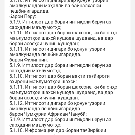
5.1.10. Иттилооти дигари дар қонунгузории
амалкунандаи маҳаллӣ ва байналхалқӣ
пешбинигардида.
барои Перу:
5.1.9. Иттилоот дар бораи интиқоли берун аз
сарҳадии маълумотҳо;
5.1.10. Иттилоот дар бораи шахсоне, ки ба онҳо
маълумотҳои шахсӣ кушода шудаанд, ва дар
бораи асосҳои чунин кушодан;
5.1.11. Иттилооти дигари бо қонунгузории
амалкунанда пешбинигардида.
барои Филиппин:
5.1.9. Иттилоот дар бораи интиқоли берун аз
сарҳадии маълумотҳо;
5.1.10. Иттилоот дар бораи вақти тағйироти
охирони маълумотҳои шахсӣ;
5.1.11. Иттилоот дар бораи шахсоне, ки ба онҳо
маълумотҳои шахсӣ кушода шудаанд, ва дар
бораи асосҳои чунин кушодан;
5.1.12. Иттилооти дигари бо қонунгузории
амалкунанда пешбинигардида.
барои Ҷумҳурии Африкаи Ҷанубӣ:
5.1.9. Иттилоот дар бораи интиқоли берун аз
сарҳадии маълумотҳо;
5.1.10. Информация дар бораи тағйирёбии