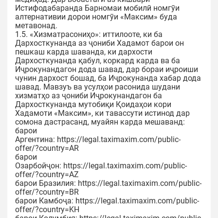
Истифодабаранда Барномаи мобилӣ номгӯи
алтернативии дорои номгӯи «Максим» буда
метавонад.
1.5. «Хизматрасониҳо»: иттилооте, ки ба
Дархосткунанда аз ҷониби Хадамот барои он
пешкаш карда шаванда, ки дархости
Дархосткунанда қабул, коркард карда ва ба
Иҷрокунандагон дода шавад, дар бораи иҷроиши
чунин дархост бошад, ба Иҷрокунанда хабар дода
шавад. Мавзуъ ва усулҳои расонида шудани
хизматҳо аз ҷониби Иҷрокунандагон ба
Дархосткунанда мутобиқи Қоидаҳои кори
Хадамоти «Максим», ки тавассути истинод дар
сомона дастрасанд, муайян карда мешаванд:
барои
Аргентина: https://legal.taximaxim.com/public-
offer/?country=AR
барои
Озарбойҷон: https://legal.taximaxim.com/public-
offer/?country=AZ
барои Бразилия: https://legal.taximaxim.com/public-
offer/?country=BR
барои Камбоҷа: https://legal.taximaxim.com/public-
offer/?country=KH