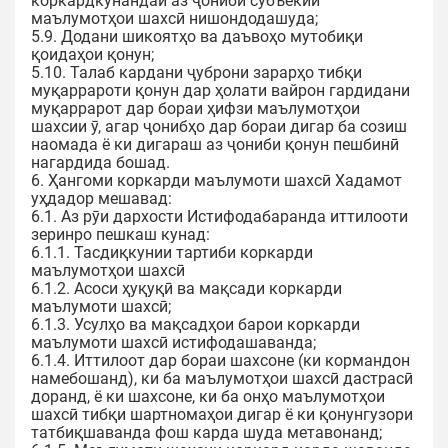
коркардкунандаи аз ҷониби субъекӣи
маълумотҳои шахсӣ нишондодашуда;
5.9. Додани шикоятҳо ва даъвоҳо мутобиқи
қоидаҳои қонун;
5.10. Талаб кардани ҷуброни зарарҳо тибқи
муқаррароти қонун дар ҳолати вайрон гардидани
муқаррарот дар бораи ҳифзи маълумотҳои
шахсии ӯ, агар ҷонибҳо дар бораи дигар ба созиш
наомада ё ки дигараш аз ҷониби қонун пешбинӣ
нагардида бошад.
6. Ҳангоми коркарди маълумоти шахсӣ Хадамот
уҳдадор мешавад:
6.1. Аз рӯи дархости Истифодабаранда иттилооти
зеринро пешкаш кунад:
6.1.1. Тасдиқкунии тартиби коркарди
маълумотҳои шахсӣ
6.1.2. Асоси ҳуқуқӣ ва мақсади коркарди
маълумоти шахсӣ;
6.1.3. Усулҳо ва мақсадҳои барои коркарди
маълумоти шахсӣ истифодашаванда;
6.1.4. Иттилоот дар бораи шахсоне (ки кормандон
намебошанд), ки ба маълумотҳои шахсӣ дастрасӣ
доранд, ё ки шахсоне, ки ба онҳо маълумотҳои
шахсӣ тибқи шартномаҳои дигар ё ки қонунгузори
татбиқшаванда фош карда шуда метавонанд;