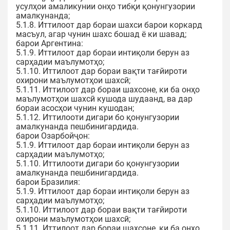
усулҳои амаликунии онҳо тибқи қонунгузории
амалкунанда;
5.1.8. Иттилоот дар бораи шахси барои коркард
масъул, агар чунин шахс бошад ё ки шавад;
барои Аргентина:
5.1.9. Иттилоот дар бораи интиқоли берун аз
сарҳадии маълумотҳо;
5.1.10. Иттилоот дар бораи вақти тағйироти
охирони маълумотҳои шахсӣ;
5.1.11. Иттилоот дар бораи шахсоне, ки ба онҳо
маълумотҳои шахсӣ кушода шудаанд, ва дар
бораи асосҳои чунин кушодан;
5.1.12. Иттилооти дигари бо қонунгузории
амалкунанда пешбинигардида.
барои Озарбойҷон:
5.1.9. Иттилоот дар бораи интиқоли берун аз
сарҳадии маълумотҳо;
5.1.10. Иттилооти дигари бо қонунгузории
амалкунанда пешбинигардида.
барои Бразилия:
5.1.9. Иттилоот дар бораи интиқоли берун аз
сарҳадии маълумотҳо;
5.1.10. Иттилоот дар бораи вақти тағйироти
охирони маълумотҳои шахсӣ;
5.1.11. Иттилоот дар бораи шахсоне, ки ба онҳо