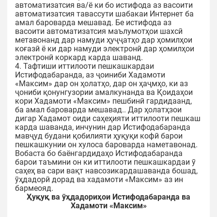
автоматизатсия ва/ё ки бо истифода аз васоити
автоматизатсия тавассути шабакаи Интернет ба
амал бароварда мешавад. Бе истифода аз
васоити автоматизатсия маълумотҳои шахсӣ
метавонанд дар намуди ҳуҷҷатҳо дар ҳомилҳои
коғазӣ ё ки дар намуди электронӣ дар ҳомилҳои
электронӣ коркард карда шаванд.
4. Тафтиши иттилооти пешкашкардаи
Истифодабаранда, аз ҷоиниби Хадамоти
«Максим» дар он ҳолатҳо, дар он ҳаҷмҳо, ки аз
ҷониби қонунгузории амалкунанда ва Қоидаҳои
кори Хадамоти «Максим» пешбинӣ гардидаанд,
ба амал бароварда мешавад.. Дар ҳолатҳзои
дигар Хадамот оиди саҳеҳияти иттилооти пешкаш
карда шаванда, инчунин дар Истифодабаранда
мавҷуд будани қобилияти ҳуқуқи кофӣ барои
пешкашкунии он хулоса бароварда наметавонад.
Вобаста бо баёнгардидаҳо Истифодабаранда
барои таъмини он ки иттилооти пешкашкардаи ӯ
саҳеҳ ва сари вақт навсозикардашаванда бошад,
ӯҳдадорӣ дорад ва хадамоти «Максим» аз ин
бармеояд.
Ҳуқуқ ва ӯҳдадориҳои Истифодабаранда ва
Хадамоти «Максим»