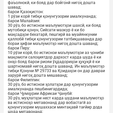
фаъолнокӣ, ки бояд дар бойгонӣ нигоҳ дошта
шавад;
барои Қазоқистон:
1 рӯзи корӣ тибқи қонунгузории амалкунанда;
барои Малайзия:
30 рӯз, бо истиснои маълумотҳои шахсӣ, ки бояд
мутобиқи қонун, Сиёсати мазкур ё ки бо
мақсадҳои бехатарӣ, пешгирӣ ва муайянкунии
қаллобӣ тибқи қонунгузории татбиқшаванда дар
бораи ҳифзи маълумотҳо нигоҳ дошта шаванд;
барои Перу:
10 рӯзи корӣ, бо истиснои маълумотҳои аз ҷониби
мақомоти салоҳиятдор дархост карда шуда ё ки
онҳо бояд барои риояи ӯҳдадориҳои ҳуқуқӣ ё ки
шартномавӣ нигоҳ дошта шаванд. Ин маълумотҳо
тибқи Қонуни № 29733 ва Қоидаҳои он дар давраи
зарурӣ нигоҳ дошта мешаванд;
барои Филиппин:
30 рӯз, бо истиснои ҳолатҳои дар қонунгузории
амалкунанда пешбинигардида;
барои Ҷумҳурии Африкаи Ҷанубӣ:
30 рӯз, муҳлатҳои нест карда шудани маълумотҳо
ва истисноҳо метавонанд дар вобастагӣ аз
қонунгузории мушаххаси минтақавӣ тағйир дода
шуда метавонанд;