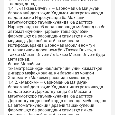
тааллуқ дорад:
1.4.1. «Taxsee Driver» » — барномаи ба маҷмуаи
барномавӣ-дастгоҳии Хадамот интегратсияшуда
ва дастрасии Иҷрокунанда ба Махзани
маълумотҳоро таъминкунанда, ба дастгоҳи
Иҷрокунанда насб карда шаванда мебошад ва ба
автоматикунонии ҷараёни ташаккулёбии
фармоишҳо ба расонидани хизматҳо имкон
медиҳад. Дар вобастагӣ аз кишвари
Истифодабаранда Барномаи мобилӣ номгӯи
алтернативии дорои номгӯи «Taxsee Driver», а
также «Maxim Driver» / «Taxsee Maxim Driver» буда
метавонад.
барои Малайзия:
"хизматрасониҳои нақлиётӣ" инчунин хизматҳои
дигарро мефаҳмонанд, ки баъзан аз ҷониби
Хадамоти «Максим» расонида мешаванд.
1.4.2. «Максим» — барномаи ба маҷмуаи
барномавӣ-дастгоҳии Хадамот интегратсияшуда
ва дастрасии Дархосткунанда ба Махзани
маълумотҳоро таъминкунанда, ба дастгоҳи
Дархосткунанда насб карда шаванда мебошад ва
ба автоматикунонии ҷараёни ташаккулёбии
фармоишҳо ба расонидани хизматҳо имкон
медиҳад. Дар вобастагӣ аз кишвари