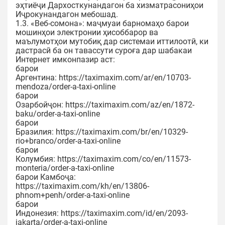
эҳтиёҷи Дархосткунандагон ба хизматрасониҳои
Иҷрокунандагон мебошад.
1.3. «Веб-сомона»: маҷмуаи барномаҳо барои
мошинҳои электронии ҳисоббарор ва
маълумотҳои мутобиқ дар системаи иттилоотӣ, ки
дастрасӣ ба он тавассути суроға дар шабакаи
Интернет имконпазир аст:
барои
Аргентина: https://taximaxim.com/ar/en/10703-
mendoza/order-a-taxi-online
барои
Озарбойҷон: https://taximaxim.com/az/en/1872-
baku/order-a-taxi-online
барои
Бразилия: https://taximaxim.com/br/en/10329-
rio+branco/order-a-taxi-online
барои
Колумбия: https://taximaxim.com/co/en/11573-
monteria/order-a-taxi-online
барои Камбоҷа:
https://taximaxim.com/kh/en/13806-
phnom+penh/order-a-taxi-online
барои
Индонезия: https://taximaxim.com/id/en/2093-
jakarta/order-a-taxi-online