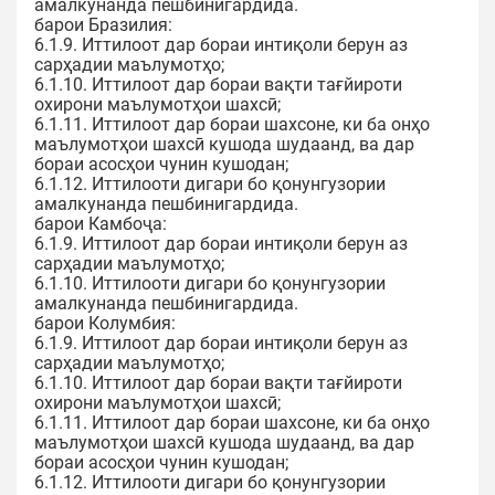
амалкунанда пешбинигардида.
барои Бразилия:
6.1.9. Иттилоот дар бораи интиқоли берун аз
сарҳадии маълумотҳо;
6.1.10. Иттилоот дар бораи вақти тағйироти
охирони маълумотҳои шахсӣ;
6.1.11. Иттилоот дар бораи шахсоне, ки ба онҳо
маълумотҳои шахсӣ кушода шудаанд, ва дар
бораи асосҳои чунин кушодан;
6.1.12. Иттилооти дигари бо қонунгузории
амалкунанда пешбинигардида.
барои Камбоҷа:
6.1.9. Иттилоот дар бораи интиқоли берун аз
сарҳадии маълумотҳо;
6.1.10. Иттилооти дигари бо қонунгузории
амалкунанда пешбинигардида.
барои Колумбия:
6.1.9. Иттилоот дар бораи интиқоли берун аз
сарҳадии маълумотҳо;
6.1.10. Иттилоот дар бораи вақти тағйироти
охирони маълумотҳои шахсӣ;
6.1.11. Иттилоот дар бораи шахсоне, ки ба онҳо
маълумотҳои шахсӣ кушода шудаанд, ва дар
бораи асосҳои чунин кушодан;
6.1.12. Иттилооти дигари бо қонунгузории