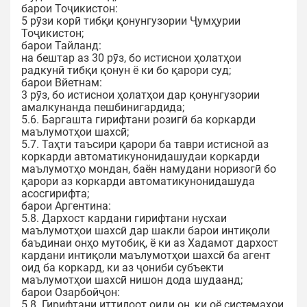
барои Тоҷикистон:
5 рӯзи корӣ тибқи қонунгузории Ҷумҳурии
Тоҷикистон;
барои Тайланд:
на бештар аз 30 рӯз, бо истиснои ҳолатҳои
радкунӣ тибқи қонун ё ки бо қарори суд;
барои Вйетнам:
3 рӯз, бо истиснои ҳолатҳои дар қонунгузории
амалкунанда пешбинигардида;
5.6. Баргашта гирифтани розигӣ ба коркарди
маълумотҳои шахсӣ;
5.7. Таҳти таъсири қарори ба таври истисноӣ аз
коркарди автоматикунонидашудаи коркарди
маълумотҳо мондан, баён намудани норизогӣ бо
қарори аз коркарди автоматикунонидашуда
асосгирифта;
барои Аргентина:
5.8. Дархост кардани гирифтани нусхаи
маълумотҳои шахсӣ дар шакли барои интиқоли
баъдинаи онҳо мутобиқ, ё ки аз Хадамот дархост
кардани интиқоли маълумотҳои шахсӣ ба агент
оид ба коркард, ки аз ҷониби субъекти
маълумотҳои шахсӣ нишон дода шудаанд;
барои Озарбойҷон:
5.8. Гирифтани иттилоот оиди он, ки оё системаҳои