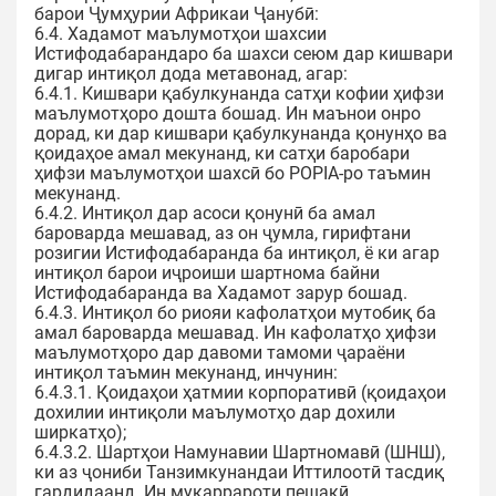
барои Ҷумҳурии Африкаи Ҷанубӣ:
6.4. Хадамот маълумотҳои шахсии
Истифодабарандаро ба шахси сеюм дар кишвари
дигар интиқол дода метавонад, агар:
6.4.1. Кишвари қабулкунанда сатҳи кофии ҳифзи
маълумотҳоро дошта бошад. Ин маънои онро
дорад, ки дар кишвари қабулкунанда қонунҳо ва
қоидаҳое амал мекунанд, ки сатҳи баробари
ҳифзи маълумотҳои шахсӣ бо POPIA-ро таъмин
мекунанд.
6.4.2. Интиқол дар асоси қонунӣ ба амал
бароварда мешавад, аз он ҷумла, гирифтани
розигии Истифодабаранда ба интиқол, ё ки агар
интиқол барои иҷроиши шартнома байни
Истифодабаранда ва Хадамот зарур бошад.
6.4.3. Интиқол бо риояи кафолатҳои мутобиқ ба
амал бароварда мешавад. Ин кафолатҳо ҳифзи
маълумотҳоро дар давоми тамоми ҷараёни
интиқол таъмин мекунанд, инчунин:
6.4.3.1. Қоидаҳои ҳатмии корпоративӣ (қоидаҳои
дохилии интиқоли маълумотҳо дар дохили
ширкатҳо);
6.4.3.2. Шартҳои Намунавии Шартномавӣ (ШНШ),
ки аз ҷониби Танзимкунандаи Иттилоотӣ тасдиқ
гардидаанд. Ин муқаррароти пешакӣ