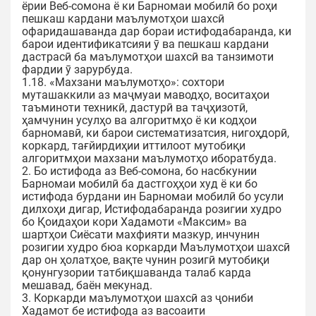
ёрии Веб-сомона ё ки Барномаи мобилӣ бо роҳи
пешкаш кардани маълумотҳои шахсӣ
офаридашаванда дар бораи истифодабаранда, ки
барои идентификатсияи ӯ ва пешкаш кардани
дастрасӣ ба маълумотҳои шахсӣ ва танзимоти
фардии ӯ зарурбуда.
1.18. «Махзани маълумотҳо»: сохтори
муташаккили аз маҷмуаи маводҳо, воситаҳои
таъминоти техникӣ, дастурӣ ва таҷҳизотӣ,
ҳамчунин усулҳо ва алгоритмҳо ё ки кодҳои
барномавӣ, ки барои систематизатсия, нигоҳдорӣ,
коркард, тағйирдиҳии иттилоот мутобиқи
алгоритмҳои махзани маълумотҳо иборатбуда.
2. Бо истифода аз Веб-сомона, бо насбкунии
Барномаи мобилӣ ба дастгоҳҳои худ ё ки бо
истифода бурдани ин Барномаи мобилӣ бо усули
дилхоҳи дигар, Истифодабаранда розигии худро
бо Қоидаҳои кори Хадамоти «Максим» ва
шартҳои Сиёсати махфияти мазкур, инчунин
розигии худро бюа коркарди Маълумотҳои шахсӣ
дар он ҳолатҳое, вақте чунин розигӣ мутобиқи
қонунгузории татбиқшаванда талаб карда
мешавад, баён мекунад.
3. Коркарди маълумотҳои шахсӣ аз ҷониби
Хадамот бе истифода аз васоаити