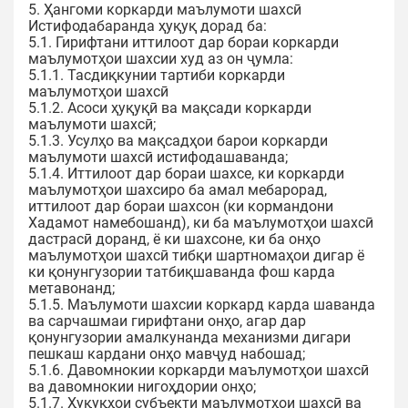
5. Ҳангоми коркарди маълумоти шахсӣ
Истифодабаранда ҳуқуқ дорад ба:
5.1. Гирифтани иттилоот дар бораи коркарди
маълумотҳои шахсии худ аз он ҷумла:
5.1.1. Тасдиқкунии тартиби коркарди
маълумотҳои шахсӣ
5.1.2. Асоси ҳуқуқӣ ва мақсади коркарди
маълумоти шахсӣ;
5.1.3. Усулҳо ва мақсадҳои барои коркарди
маълумоти шахсӣ истифодашаванда;
5.1.4. Иттилоот дар бораи шахсе, ки коркарди
маълумотҳои шахсиро ба амал мебарорад,
иттилоот дар бораи шахсон (ки кормандони
Хадамот намебошанд), ки ба маълумотҳои шахсӣ
дастрасӣ доранд, ё ки шахсоне, ки ба онҳо
маълумотҳои шахсӣ тибқи шартномаҳои дигар ё
ки қонунгузории татбиқшаванда фош карда
метавонанд;
5.1.5. Маълумоти шахсии коркард карда шаванда
ва сарчашмаи гирифтани онҳо, агар дар
қонунгузории амалкунанда механизми дигари
пешкаш кардани онҳо мавҷуд набошад;
5.1.6. Давомнокии коркарди маълумотҳои шахсӣ
ва давомнокии нигоҳдории онҳо;
5.1.7. Ҳуқуқҳои субъекти маълумотҳои шахсӣ ва