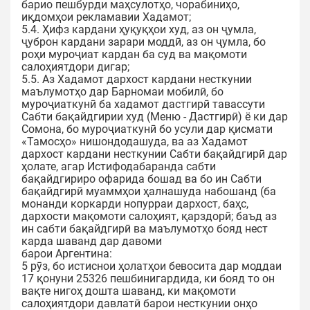
барио пешбурди маҳсулотҳо, чорабиниҳо,
иқдомҳои рекламавии Хадамот;
5.4. Ҳифз кардани ҳуқуқҳои худ, аз он ҷумла,
ҷуброн кардани зарари моддӣ, аз он ҷумла, бо
роҳи муроҷиат кардан ба суд ва мақомоти
салоҳиятдори дигар;
5.5. Аз Хадамот дархост кардани несткунии
маълумотҳо дар Барномаи мобилӣ, бо
муроҷиаткунӣ ба хадамот дастгирӣ тавассути
Сабти бақайдгирии худ (Меню - Дастгирӣ) ё ки дар
Сомона, бо муроҷиаткунӣ бо усули дар қисмати
«Тамосҳо» нишондодашуда, ва аз Хадамот
дархост кардани несткунии Сабти бақайдгирӣ дар
ҳолате, агар Истифодабаранда сабти
бақайдгириро офарида бошад ва бо ин Сабти
бақайдгирӣ муаммҳои ҳалнашуда набошанд (ба
монанди коркарди нопурраи дархост, баҳс,
дархости мақомоти салоҳият, қарздорӣ; баъд аз
ин сабти бақайдгирӣ ва маълумотҳо бояд нест
карда шаванд дар давоми
барои Аргентина:
5 рӯз, бо истиснои ҳолатҳои бевосита дар моддаи
17 қонуни 25326 пешбинигардида, ки бояд то он
вақте нигоҳ дошта шаванд, ки мақомоти
салоҳиятдори давлатӣ барои несткунии онҳо