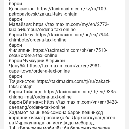
барои
Қазоқистон: https://taximaxim.com/kz/ru/109-
petropavlovsk/zakazi-taksi-onlajn
барои
Малайзия: https://taximaxim.com/my/en/2772-
kuala+lumpur/order-a-taxi-online
барои Перу: https://taximaxim.com/pe/en/7944-
chimbote/order-a-taxi-online
барои
Филиппин: https://taximaxim.com/ph/en/7513-
cebu/order-a-taxi-online
барои Ҷумҳурии Африкаи
Ҷанубӣ: https://taximaxim.com/za/en/2981-
cape+town/order-a-taxi-online
барои
Тоҷикистон: https://taximaxim.com/tj/ru/zakazi-
taksi-onlajn
барои Тайланд: https://taximaxim.com/th/en/9335-
chiang+mai/order-a-taxi-online
барои Вйетнам: https://taximaxim.com/vn/en/8428-
da+nang/order-a-taxi-online
Хадамот аз ин веб-сомона барои пешниҳод
кардани хизматрасониҳо ба Дархосткунандагон
ва Иҷрокунандагон истифода мебарад.
1.4. «Барномаи мобилӣ»: ба барномаҳои зерин