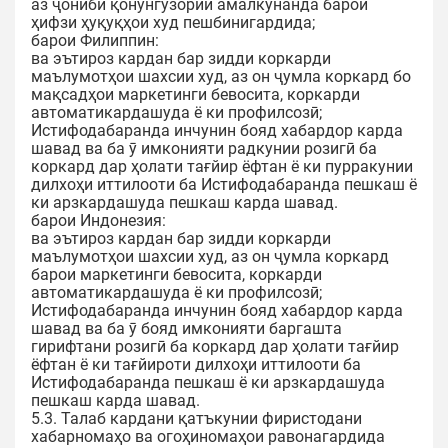
аз ҷониби қонунгузории амалкунанда барои
ҳифзи ҳуқуқҳои худ пешбинигардида;
барои Филиппин:
ва эътироз кардан бар зидди коркарди
маълумотҳои шахсии худ, аз он ҷумла коркард бо
мақсадҳои маркетинги бевосита, коркарди
автоматикардашуда ё ки профилсозӣ;
Истифодабаранда инчунин бояд хабардор карда
шавад ва ба ӯ имконияти радкунии розигӣ ба
коркард дар ҳолати тағйир ёфтан ё ки пурракунии
дилхоҳи иттилооти ба Истифодабаранда пешкаш ё
ки арзкардашуда пешкаш карда шавад.
барои Индонезия:
ва эътироз кардан бар зидди коркарди
маълумотҳои шахсии худ, аз он ҷумла коркард
барои маркетинги бевосита, коркарди
автоматикардашуда ё ки профилсозӣ;
Истифодабаранда инчунин бояд хабардор карда
шавад ва ба ӯ бояд имконияти баргашта
гирифтани розигӣ ба коркард дар ҳолати тағйир
ёфтан ё ки тағйироти дилхоҳи иттилооти ба
Истифодабаранда пешкаш ё ки арзкардашуда
пешкаш карда шавад.
5.3. Талаб кардани қатъкунии фиристодани
хабарномаҳо ва огоҳиномаҳои равонагардида