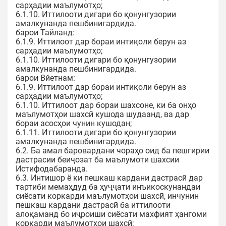
сарҳадии маълумотҳо;
6.1.10. Иттилооти дигари бо қонунгузории
амалкунанда пешбинигардида.
барои Тайланд:
6.1.9. Иттилоот дар бораи интиқоли берун аз
сарҳадии маълумотҳо;
6.1.10. Иттилооти дигари бо қонунгузории
амалкунанда пешбинигардида.
барои Вйетнам:
6.1.9. Иттилоот дар бораи интиқоли берун аз
сарҳадии маълумотҳо;
6.1.10. Иттилоот дар бораи шахсоне, ки ба онҳо
маълумотҳои шахсӣ кушода шудаанд, ва дар
бораи асосҳои чунин кушодан;
6.1.11. Иттилооти дигари бо қонунгузории
амалкунанда пешбинигардида.
6.2. Ба амал баровардани чораҳо оид ба пешгирии
дастрасии беиҷозат ба маълумоти шахсии
Истифодабаранда.
6.3. Интишор ё ки пешкаш кардани дастрасӣ дар
тартиби мемаҳдуд ба ҳуҷҷати инъикоскунандаи
сиёсати коркарди маълумотҳои шахсӣ, инчунин
пешкаш кардани дастрасӣ ба иттилооти
алоқаманд бо иҷроиши сиёсати махфият ҳангоми
коркарди маълумотҳои шахсӣ;