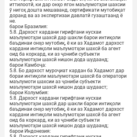
иттилоотӣ, ки дар онҳо ягон маълумотҳои шахсии
ӯ нигоҳ дошта мешаванд, сертификати мутобиқат
доранд ва аз экспертизаи давлатӣ гузаштаанд ё
не.
барои Бразилия:
5.8. Дархост кардани гирифтани нусхаи
маълумотҳои шахсӣ дар шакли барои интиқоли
баъдинаи онҳо мутобиқ, ё ки аз Хадамот дархост
кардани интиқоли маълумотҳои шахсӣ ба агент
оид ба коркард, ки аз ҷониби субъекти
маълумотҳои шахсӣ нишон дода шудаанд;
барои Камбоҷа:
5.8. Бо дархост муроҷиат кардан ба Хадамот дар
бораи интиқоли маълумотҳои шахсӣ ба оператори
маълумоти шахсии аз ҷониби субъекти
маълумотҳои шахсӣ нишон дода шудааст;
барои Колумбия:
5.8. Дархост кардани гирифтани нусхаи
маълумотҳои шахсӣ дар шакли барои интиқоли
баъдинаи онҳо мутобиқ, ё ки аз Хадамот дархост
кардани интиқоли маълумотҳои шахсӣ ба агент
оид ба коркард, ки аз ҷониби субъекти
маълумотҳои шахсӣ нишон дода шудаанд;
барои Индонезия:
5.8. Дархост кардани гирифтани нусхаи