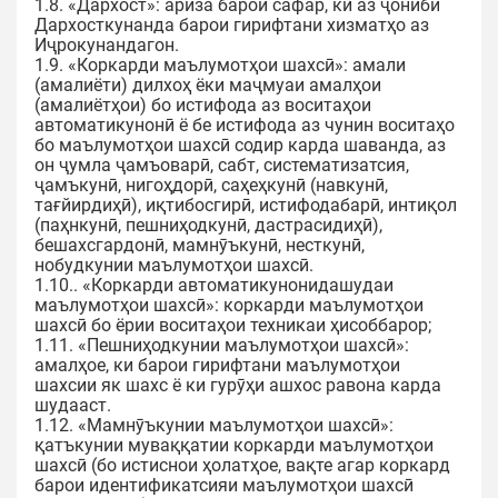
1.8. «Дархост»: ариза барои сафар, ки аз ҷониби
Дархосткунанда барои гирифтани хизматҳо аз
Иҷрокунандагон.
1.9. «Коркарди маълумотҳои шахсӣ»: амали
(амалиёти) дилхоҳ ёки маҷмуаи амалҳои
(амалиётҳои) бо истифода аз воситаҳои
автоматикунонӣ ё бе истифода аз чунин воситаҳо
бо маълумотҳои шахсӣ содир карда шаванда, аз
он ҷумла ҷамъоварӣ, сабт, систематизатсия,
ҷамъкунӣ, нигоҳдорӣ, саҳеҳкунӣ (навкунӣ,
тағйирдиҳӣ), иқтибосгирӣ, истифодабарӣ, интиқол
(паҳнкунӣ, пешниҳодкунӣ, дастрасидиҳӣ),
бешахсгардонӣ, мамнӯъкунӣ, несткунӣ,
нобудкунии маълумотҳои шахсӣ.
1.10.. «Коркарди автоматикунонидашудаи
маълумотҳои шахсӣ»: коркарди маълумотҳои
шахсӣ бо ёрии воситаҳои техникаи ҳисоббарор;
1.11. «Пешниҳодкунии маълумотҳои шахсӣ»:
амалҳое, ки барои гирифтани маълумотҳои
шахсии як шахс ё ки гурӯҳи ашхос равона карда
шудааст.
1.12. «Мамнӯъкунии маълумотҳои шахсӣ»:
қатъкунии муваққатии коркарди маълумотҳои
шахсӣ (бо истиснои ҳолатҳое, вақте агар коркард
барои идентификатсияи маълумотҳои шахсӣ