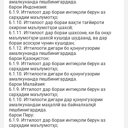
амалкунанда пешбинигардида.
барои Индонезия:
6.1.9. Иттилоот дар бораи интиқоли берун аз
сарҳадии маълумотҳо;
6.1.10. Иттилоот дар бораи вақти тағйироти
охирони маълумотҳои шахсӣ;
6.1.11. Иттилоот дар бораи шахсоне, ки ба онҳо
маълумотҳои шахсӣ кушода шудаанд, ва дар
бораи асосҳои чунин кушодан;
6.1.12. Иттилооти дигари бо қонунгузории
амалкунанда пешбинигардида.
барои Қазоқистон:
6.1.9. Иттилоот дар бораи интиқоли берун аз
сарҳадии маълумотҳо;
6.1.10. Иттилооти дигари бо қонунгузории
амалкунанда пешбинигардида.
барои Малайзия:
6.1.9. Иттилоот дар бораи интиқоли берун аз
сарҳадии маълумотҳо;
6.1.10. Иттилооти дигари дар қонунгузории
амалкунандаи маҳаллӣ ва байналхалқӣ
пешбинигардида.
барои Перу:
6.1.9. Иттилоот дар бораи интиқоли берун аз
сарҳадии маълумотҳо;