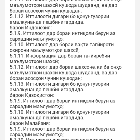
маълумотҳои шахсӣ кушода шудаанд, ва дар
бораи асосҳои чунин кушодан;
5.1.12. Иттилооти дигари бо қонунгузории
амалкунанда пешбинигардида.
барои Индонезия:
5.1.9. Иттилоот дар бораи интиқоли берун аз
сарҳадии маълумотҳо;
5.1.10. Иттилоот дар бораи вақти тағйироти
охирони маълумотҳои шахсӣ;
5.1.11. Информация дар бораи тағйирёбии
маълумотҳои шахсӣ;
5.1.12. Иттилоот дар бораи шахсоне, ки ба онҳо
маълумотҳои шахсӣ кушода шудаанд, ва дар
бораи асосҳои чунин кушодан;
5.1.13. Иттилооти дигари бо қонунгузории
амалкунанда пешбинигардида.
барои Қазоқистон:
5.1.9. Иттилоот дар бораи интиқоли берун аз
сарҳадии маълумотҳо;
5.1.10. Иттилооти дигари бо қонунгузории
амалкунанда пешбинигардида.
барои Малайзия:
5.1.9. Иттилоот дар бораи интиқоли берун аз
сарҳадии маълумотҳо;