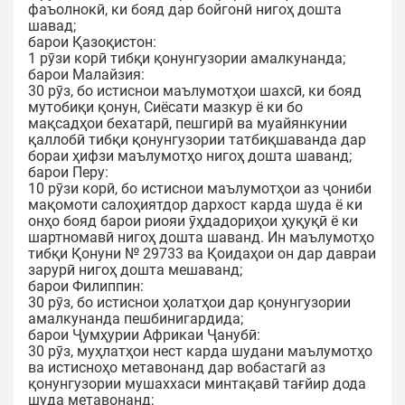
фаъолнокӣ, ки бояд дар бойгонӣ нигоҳ дошта
шавад;
барои Қазоқистон:
1 рӯзи корӣ тибқи қонунгузории амалкунанда;
барои Малайзия:
30 рӯз, бо истиснои маълумотҳои шахсӣ, ки бояд
мутобиқи қонун, Сиёсати мазкур ё ки бо
мақсадҳои бехатарӣ, пешгирӣ ва муайянкунии
қаллобӣ тибқи қонунгузории татбиқшаванда дар
бораи ҳифзи маълумотҳо нигоҳ дошта шаванд;
барои Перу:
10 рӯзи корӣ, бо истиснои маълумотҳои аз ҷониби
мақомоти салоҳиятдор дархост карда шуда ё ки
онҳо бояд барои риояи ӯҳдадориҳои ҳуқуқӣ ё ки
шартномавӣ нигоҳ дошта шаванд. Ин маълумотҳо
тибқи Қонуни № 29733 ва Қоидаҳои он дар давраи
зарурӣ нигоҳ дошта мешаванд;
барои Филиппин:
30 рӯз, бо истиснои ҳолатҳои дар қонунгузории
амалкунанда пешбинигардида;
барои Ҷумҳурии Африкаи Ҷанубӣ:
30 рӯз, муҳлатҳои нест карда шудани маълумотҳо
ва истисноҳо метавонанд дар вобастагӣ аз
қонунгузории мушаххаси минтақавӣ тағйир дода
шуда метавонанд;