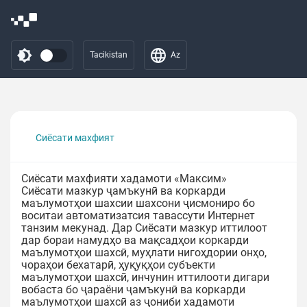
Tacikistan
Az
Сиёсати махфият
Сиёсати махфияти хадамоти «Максим»
Сиёсати мазкур ҷамъкунӣ ва коркарди
маълумотҳои шахсии шахсони ҷисмониро бо
воситаи автоматизатсия тавассути Интернет
танзим мекунад. Дар Сиёсати мазкур иттилоот
дар бораи намудҳо ва мақсадҳои коркарди
маълумотҳои шахсӣ, муҳлати нигоҳдории онҳо,
чораҳои бехатарӣ, ҳуқуқҳои субъекти
маълумотҳои шахсӣ, инчунин иттилооти дигари
вобаста бо ҷараёни ҷамъкунӣ ва коркарди
маълумотҳои шахсӣ аз ҷониби хадамоти