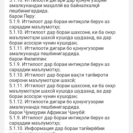
5.1.10. Иттилооти дигари дар қонунгузории
амалкунандаи маҳаллӣ ва байналхалқӣ
пешбинигардида.
барои Перу:
5.1.9. Иттилоот дар бораи интиқоли берун аз
сарҳадии маълумотҳо;
5.1.10. Иттилоот дар бораи шахсоне, ки ба онҳо
маълумотҳои шахсӣ кушода шудаанд, ва дар
бораи асосҳои чунин кушодан;
5.1.11. Иттилооти дигари бо қонунгузории
амалкунанда пешбинигардида.
барои Филиппин:
5.1.9. Иттилоот дар бораи интиқоли берун аз
сарҳадии маълумотҳо;
5.1.10. Иттилоот дар бораи вақти тағйироти
охирони маълумотҳои шахсӣ;
5.1.11. Иттилоот дар бораи шахсоне, ки ба онҳо
маълумотҳои шахсӣ кушода шудаанд, ва дар
бораи асосҳои чунин кушодан;
5.1.12. Иттилооти дигари бо қонунгузории
амалкунанда пешбинигардида.
барои Ҷумҳурии Африкаи Ҷанубӣ:
5.1.9. Иттилоот дар бораи интиқоли берун аз
сарҳадии маълумотҳо;
5.1.10. Информация дар бораи тағйирёбии