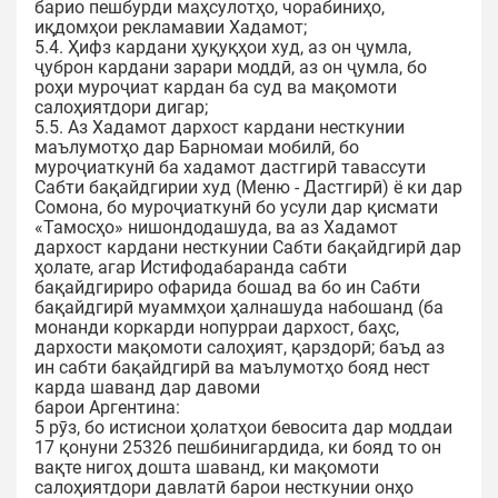
барио пешбурди маҳсулотҳо, чорабиниҳо,
иқдомҳои рекламавии Хадамот;
5.4. Ҳифз кардани ҳуқуқҳои худ, аз он ҷумла,
ҷуброн кардани зарари моддӣ, аз он ҷумла, бо
роҳи муроҷиат кардан ба суд ва мақомоти
салоҳиятдори дигар;
5.5. Аз Хадамот дархост кардани несткунии
маълумотҳо дар Барномаи мобилӣ, бо
муроҷиаткунӣ ба хадамот дастгирӣ тавассути
Сабти бақайдгирии худ (Меню - Дастгирӣ) ё ки дар
Сомона, бо муроҷиаткунӣ бо усули дар қисмати
«Тамосҳо» нишондодашуда, ва аз Хадамот
дархост кардани несткунии Сабти бақайдгирӣ дар
ҳолате, агар Истифодабаранда сабти
бақайдгириро офарида бошад ва бо ин Сабти
бақайдгирӣ муаммҳои ҳалнашуда набошанд (ба
монанди коркарди нопурраи дархост, баҳс,
дархости мақомоти салоҳият, қарздорӣ; баъд аз
ин сабти бақайдгирӣ ва маълумотҳо бояд нест
карда шаванд дар давоми
барои Аргентина:
5 рӯз, бо истиснои ҳолатҳои бевосита дар моддаи
17 қонуни 25326 пешбинигардида, ки бояд то он
вақте нигоҳ дошта шаванд, ки мақомоти
салоҳиятдори давлатӣ барои несткунии онҳо