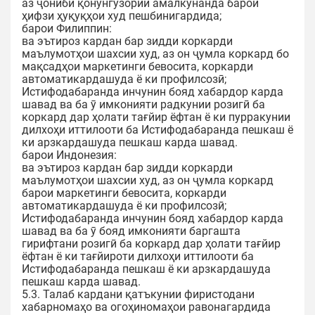
аз ҷониби қонунгузории амалкунанда барои
ҳифзи ҳуқуқҳои худ пешбинигардида;
барои Филиппин:
ва эътироз кардан бар зидди коркарди
маълумотҳои шахсии худ, аз он ҷумла коркард бо
мақсадҳои маркетинги бевосита, коркарди
автоматикардашуда ё ки профилсозӣ;
Истифодабаранда инчунин бояд хабардор карда
шавад ва ба ӯ имконияти радкунии розигӣ ба
коркард дар ҳолати тағйир ёфтан ё ки пурракунии
дилхоҳи иттилооти ба Истифодабаранда пешкаш ё
ки арзкардашуда пешкаш карда шавад.
барои Индонезия:
ва эътироз кардан бар зидди коркарди
маълумотҳои шахсии худ, аз он ҷумла коркард
барои маркетинги бевосита, коркарди
автоматикардашуда ё ки профилсозӣ;
Истифодабаранда инчунин бояд хабардор карда
шавад ва ба ӯ бояд имконияти баргашта
гирифтани розигӣ ба коркард дар ҳолати тағйир
ёфтан ё ки тағйироти дилхоҳи иттилооти ба
Истифодабаранда пешкаш ё ки арзкардашуда
пешкаш карда шавад.
5.3. Талаб кардани қатъкунии фиристодани
хабарномаҳо ва огоҳиномаҳои равонагардида