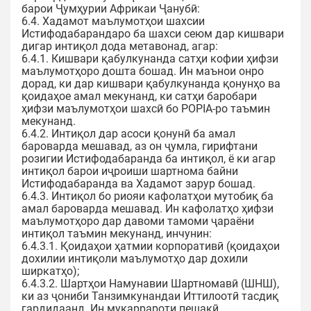
барои Ҷумҳурии Африкаи Ҷанубӣ:
6.4. Хадамот маълумотҳои шахсии
Истифодабарандаро ба шахси сеюм дар кишвари
дигар интиқол дода метавонад, агар:
6.4.1. Кишвари қабулкунанда сатҳи кофии ҳифзи
маълумотҳоро дошта бошад. Ин маънои онро
дорад, ки дар кишвари қабулкунанда қонунҳо ва
қоидаҳое амал мекунанд, ки сатҳи баробари
ҳифзи маълумотҳои шахсӣ бо POPIA-ро таъмин
мекунанд.
6.4.2. Интиқол дар асоси қонунӣ ба амал
бароварда мешавад, аз он ҷумла, гирифтани
розигии Истифодабаранда ба интиқол, ё ки агар
интиқол барои иҷроиши шартнома байни
Истифодабаранда ва Хадамот зарур бошад.
6.4.3. Интиқол бо риояи кафолатҳои мутобиқ ба
амал бароварда мешавад. Ин кафолатҳо ҳифзи
маълумотҳоро дар давоми тамоми ҷараёни
интиқол таъмин мекунанд, инчунин:
6.4.3.1. Қоидаҳои ҳатмии корпоративӣ (қоидаҳои
дохилии интиқоли маълумотҳо дар дохили
ширкатҳо);
6.4.3.2. Шартҳои Намунавии Шартномавӣ (ШНШ),
ки аз ҷониби Танзимкунандаи Иттилоотӣ тасдиқ
гардидаанд. Ин муқаррароти пешакӣ