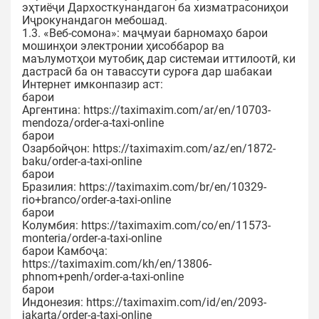
эҳтиёҷи Дархосткунандагон ба хизматрасониҳои
Иҷрокунандагон мебошад.
1.3. «Веб-сомона»: маҷмуаи барномаҳо барои
мошинҳои электронии ҳисоббарор ва
маълумотҳои мутобиқ дар системаи иттилоотӣ, ки
дастрасӣ ба он тавассути суроға дар шабакаи
Интернет имконпазир аст:
барои
Аргентина: https://taximaxim.com/ar/en/10703-
mendoza/order-a-taxi-online
барои
Озарбойҷон: https://taximaxim.com/az/en/1872-
baku/order-a-taxi-online
барои
Бразилия: https://taximaxim.com/br/en/10329-
rio+branco/order-a-taxi-online
барои
Колумбия: https://taximaxim.com/co/en/11573-
monteria/order-a-taxi-online
барои Камбоҷа:
https://taximaxim.com/kh/en/13806-
phnom+penh/order-a-taxi-online
барои
Индонезия: https://taximaxim.com/id/en/2093-
jakarta/order-a-taxi-online