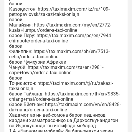
барои
Қазоқистон: https://taximaxim.com/kz/ru/109-
petropavlovsk/zakazi-taksi-onlajn
барои
Малайзия: https://taximaxim.com/my/en/2772-
kuala+lumpur/order-a-taxi-online
барои Перу: https://taximaxim.com/pe/en/7944-
chimbote/order-a-taxi-online
барои
Филиппин: https://taximaxim.com/ph/en/7513-
cebu/order-a-taxi-online
барои Ҷумҳурии Африкаи
Ҷанубӣ: https://taximaxim.com/za/en/2981-
cape+town/order-a-taxi-online
барои
Тоҷикистон: https://taximaxim.com/tj/ru/zakazi-
taksi-onlajn
барои Тайланд: https://taximaxim.com/th/en/9335-
chiang+mai/order-a-taxi-online
барои Вйетнам: https://taximaxim.com/vn/en/8428-
da+nang/order-a-taxi-online
Хадамот аз ин веб-сомона барои пешниҳод
кардани хизматрасониҳо ба Дархосткунандагон
ва Иҷрокунандагон истифода мебарад.
1.4. «Барномаи мобилӣ»: ба барномаҳои зерин