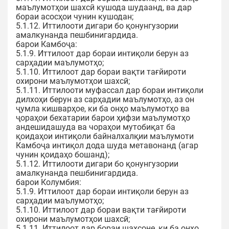
маълумотҳои шахсӣ кушода шудаанд, ва дар
бораи асосҳои чунин кушодан;
5.1.12. Иттилооти дигари бо қонунгузории
амалкунанда пешбинигардида.
барои Камбоҷа:
5.1.9. Иттилоот дар бораи интиқоли берун аз
сарҳадии маълумотҳо;
5.1.10. Иттилоот дар бораи вақти тағйироти
охирони маълумотҳои шахсӣ;
5.1.11. Иттилооти муфассал дар бораи интиқоли
дилхоҳи берун аз сарҳадии маълумотҳо, аз он
ҷумла кишварҳое, ки ба онҳо маълумотҳо ва
ҷораҳои бехатарии барои ҳифзи маълумотҳо
андешидашуда ва чораҳои мутобиқат ба
қоидаҳои интиқоли байналхалқии маълумоти
Камбоҷа интиқол дода шуда метавонанд (агар
чунин қоидаҳо бошанд);
5.1.12. Иттилооти дигари бо қонунгузории
амалкунанда пешбинигардида.
барои Колумбия:
5.1.9. Иттилоот дар бораи интиқоли берун аз
сарҳадии маълумотҳо;
5.1.10. Иттилоот дар бораи вақти тағйироти
охирони маълумотҳои шахсӣ;
5.1.11. Иттилоот дар бораи шахсоне, ки ба онҳо