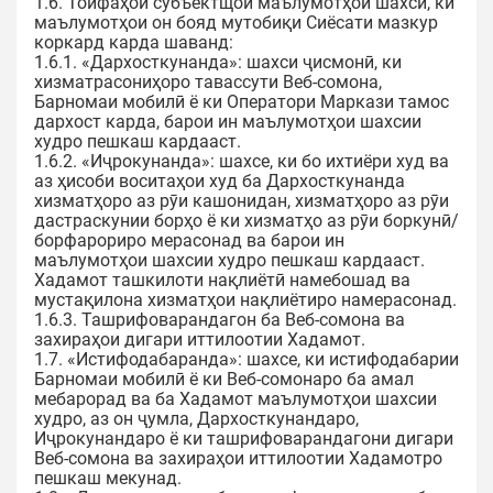
1.6. Тоифаҳои субъектщои маълумотҳои шахсӣ, ки
маълумотҳои он бояд мутобиқи Сиёсати мазкур
коркард карда шаванд:
1.6.1. «Дархосткунанда»: шахси ҷисмонӣ, ки
хизматрасониҳоро тавассути Веб-сомона,
Барномаи мобилӣ ё ки Оператори Маркази тамос
дархост карда, барои ин маълумотҳои шахсии
худро пешкаш кардааст.
1.6.2. «Иҷрокунанда»: шахсе, ки бо ихтиёри худ ва
аз ҳисоби воситаҳои худ ба Дархосткунанда
хизматҳоро аз рӯи кашонидан, хизматҳоро аз рӯи
дастраскунии борҳо ё ки хизматҳо аз рӯи боркунӣ/
борфарориро мерасонад ва барои ин
маълумотҳои шахсии худро пешкаш кардааст.
Хадамот ташкилоти нақлиётӣ намебошад ва
мустақилона хизматҳои нақлиётиро намерасонад.
1.6.3. Ташрифоварандагон ба Веб-сомона ва
захираҳои дигари иттилоотии Хадамот.
1.7. «Истифодабаранда»: шахсе, ки истифодабарии
Барномаи мобилӣ ё ки Веб-сомонаро ба амал
мебарорад ва ба Хадамот маълумотҳои шахсии
худро, аз он ҷумла, Дархосткунандаро,
Иҷрокунандаро ё ки ташрифоварандагони дигари
Веб-сомона ва захираҳои иттилоотии Хадамотро
пешкаш мекунад.