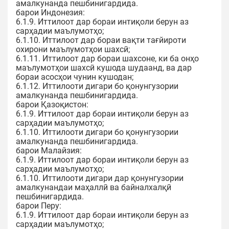
амалкунанда пешбинигардида.
барои Индонезия:
6.1.9. Иттилоот дар бораи интиқоли берун аз
сарҳадии маълумотҳо;
6.1.10. Иттилоот дар бораи вақти тағйироти
охирони маълумотҳои шахсӣ;
6.1.11. Иттилоот дар бораи шахсоне, ки ба онҳо
маълумотҳои шахсӣ кушода шудаанд, ва дар
бораи асосҳои чунин кушодан;
6.1.12. Иттилооти дигари бо қонунгузории
амалкунанда пешбинигардида.
барои Қазоқистон:
6.1.9. Иттилоот дар бораи интиқоли берун аз
сарҳадии маълумотҳо;
6.1.10. Иттилооти дигари бо қонунгузории
амалкунанда пешбинигардида.
барои Малайзия:
6.1.9. Иттилоот дар бораи интиқоли берун аз
сарҳадии маълумотҳо;
6.1.10. Иттилооти дигари дар қонунгузории
амалкунандаи маҳаллӣ ва байналхалқӣ
пешбинигардида.
барои Перу:
6.1.9. Иттилоот дар бораи интиқоли берун аз
сарҳадии маълумотҳо;