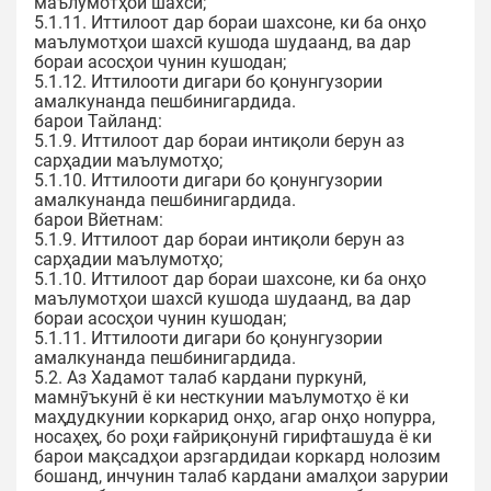
маълумотҳои шахсӣ;
5.1.11. Иттилоот дар бораи шахсоне, ки ба онҳо
маълумотҳои шахсӣ кушода шудаанд, ва дар
бораи асосҳои чунин кушодан;
5.1.12. Иттилооти дигари бо қонунгузории
амалкунанда пешбинигардида.
барои Тайланд:
5.1.9. Иттилоот дар бораи интиқоли берун аз
сарҳадии маълумотҳо;
5.1.10. Иттилооти дигари бо қонунгузории
амалкунанда пешбинигардида.
барои Вйетнам:
5.1.9. Иттилоот дар бораи интиқоли берун аз
сарҳадии маълумотҳо;
5.1.10. Иттилоот дар бораи шахсоне, ки ба онҳо
маълумотҳои шахсӣ кушода шудаанд, ва дар
бораи асосҳои чунин кушодан;
5.1.11. Иттилооти дигари бо қонунгузории
амалкунанда пешбинигардида.
5.2. Аз Хадамот талаб кардани пуркунӣ,
мамнӯъкунӣ ё ки несткунии маълумотҳо ё ки
маҳдудкунии коркарид онҳо, агар онҳо нопурра,
носаҳеҳ, бо роҳи ғайриқонунӣ гирифташуда ё ки
барои мақсадҳои арзгардидаи коркард нолозим
бошанд, инчунин талаб кардани амалҳои зарурии