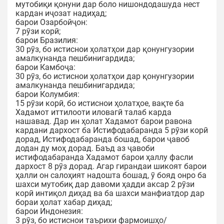
мутобиқи қонуни дар боло нишондодашуда нест
кардан иҷозат надиҳад;
барои Озарбойҷон:
7 рӯзи корӣ;
барои Бразилия:
30 рӯз, бо истиснои ҳолатҳои дар қонунгузории
амалкунанда пешбинигардида;
барои Камбоҷа:
30 рӯз, бо истиснои ҳолатҳои дар қонунгузории
амалкунанда пешбинигардида;
барои Колумбия:
15 рӯзи корӣ, бо истиснои ҳолатҳое, вақте ба
Хадамот иттилооти иловагӣ талаб карда
нашавад. Дар ин ҳолат Хадамот барои равона
кардани дархост ба Истифодабаранда 5 рӯзи корӣ
дорад, Истифодабаранда бошад, барои ҷавоб
додан ду моҳ дорад. Баъд аз ҷавоби
истифодабаранда Хадамот барои ҳаллу фасли
дархост 8 рӯз дорад. Агар гирандаи шикоят барои
ҳалли он салоҳият надошта бошад, ӯ бояд онро ба
шахси мутобиқ дар давоми ҳадди аксар 2 рӯзи
корӣ интиқол диҳад ва ба шахси манфиатдор дар
бораи ҳолат хабар диҳад;
барои Индонезия:
3 рӯз, бо истиснои таърихи фармоишҳо/