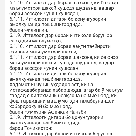
6.1.10. Иттилоот дар бораи шахсоне, ки ба онҳо
маълумотҳои шахсӣ кушода шудаанд, ва дар
бораи асосҳои чунин кушодан;
6.1.11. Иттилооти дигари бо қонунгузории
амалкунанда пешбинигардида.
барои Филиппин:
6.1.9. Иттилоот дар бораи интиқоли берун аз
сарҳадии маълумотҳо;
6.1.10. Иттилоот дар бораи вақти тағйироти
охирони маълумотҳои шахсӣ;
6.1.11. Иттилоот дар бораи шахсоне, ки ба онҳо
маълумотҳои шахсӣ кушода шудаанд, ва дар
бораи асосҳои чунин кушодан;
6.1.12. Иттилооти дигари бо қонунгузории
амалкунанда пешбинигардида.
Хадамот инчунин ӯҳдадор аст, ки ба
Истифодабаранда хабар диҳад, агар ба ӯ маълум
гардад ё ки тахмини боақлона ба миён ояд, ки
фош гардидани маълумотҳои талабкунандаи
хабардоркунӣ ба миён ояд.
барои Ҷумҳурии Африкаи Ҷанубӣ:
6.1.9. Иттилооти дигари бо қонунгузории
амалкунанда пешбинигардида.
барои Тоҷикистон:
6.1.9. Иттилоот дар бораи интиқоли берун аз