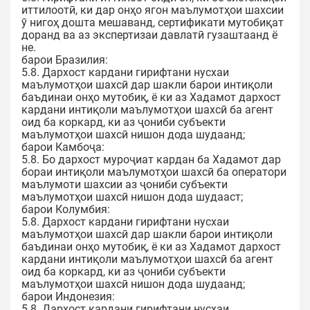
иттилоотӣ, ки дар онҳо ягон маълумотҳои шахсии
ӯ нигоҳ дошта мешаванд, сертификати мутобиқат
доранд ва аз экспертизаи давлатӣ гузаштаанд ё
не.
барои Бразилия:
5.8. Дархост кардани гирифтани нусхаи
маълумотҳои шахсӣ дар шакли барои интиқоли
баъдинаи онҳо мутобиқ, ё ки аз Хадамот дархост
кардани интиқоли маълумотҳои шахсӣ ба агент
оид ба коркард, ки аз ҷониби субъекти
маълумотҳои шахсӣ нишон дода шудаанд;
барои Камбоҷа:
5.8. Бо дархост муроҷиат кардан ба Хадамот дар
бораи интиқоли маълумотҳои шахсӣ ба оператори
маълумоти шахсии аз ҷониби субъекти
маълумотҳои шахсӣ нишон дода шудааст;
барои Колумбия:
5.8. Дархост кардани гирифтани нусхаи
маълумотҳои шахсӣ дар шакли барои интиқоли
баъдинаи онҳо мутобиқ, ё ки аз Хадамот дархост
кардани интиқоли маълумотҳои шахсӣ ба агент
оид ба коркард, ки аз ҷониби субъекти
маълумотҳои шахсӣ нишон дода шудаанд;
барои Индонезия:
5.8. Дархост кардани гирифтани нусхаи