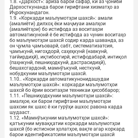
1.8. «Дархост»: ариза барои сафар, ки аз ҷониби
Дархосткунанда барои гирифтани хизматҳо аз
Иҷрокунандагон.
1.9. «Коркарди маълумотҳои шахсӣ»: амали
(амалиёти) дилхоҳ ёки маҷмуаи амалҳои
(амалиётҳои) бо истифода аз воситаҳои
автоматикунонӣ ё бе истифода аз чунин воситаҳо
бо маълумотҳои шахсӣ содир карда шаванда, аз
он ҷумла ҷамъоварӣ, сабт, систематизатсия,
ҷамъкунӣ, нигоҳдорӣ, саҳеҳкунӣ (навкунӣ,
тағйирдиҳӣ), иқтибосгирӣ, истифодабарӣ, интиқол
(паҳнкунӣ, пешниҳодкунӣ, дастрасидиҳӣ),
бешахсгардонӣ, мамнӯъкунӣ, несткунӣ,
нобудкунии маълумотҳои шахсӣ.
1.10.. «Коркарди автоматикунонидашудаи
маълумотҳои шахсӣ»: коркарди маълумотҳои
шахсӣ бо ёрии воситаҳои техникаи ҳисоббарор;
1.11. «Пешниҳодкунии маълумотҳои шахсӣ»:
амалҳое, ки барои гирифтани маълумотҳои
шахсии як шахс ё ки гурӯҳи ашхос равона карда
шудааст.
1.12. «Мамнӯъкунии маълумотҳои шахсӣ»:
қатъкунии муваққатии коркарди маълумотҳои
шахсӣ (бо истиснои ҳолатҳое, вақте агар коркард
барои идентификатсияи маълумотҳои шахсӣ