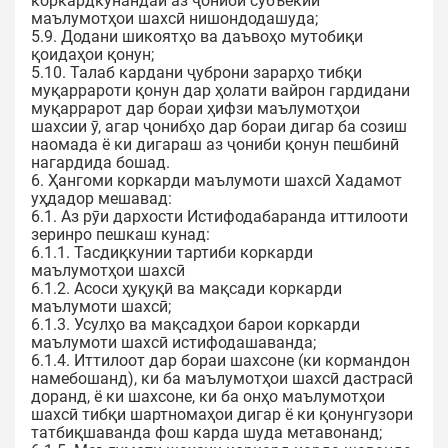
коркардкунандаи аз ҷониби субъекӣи
маълумотҳои шахсӣ нишондодашуда;
5.9. Додани шикоятҳо ва даъвоҳо мутобиқи
қоидаҳои қонун;
5.10. Талаб кардани ҷуброни зарарҳо тибқи
муқаррароти қонун дар ҳолати вайрон гардидани
муқаррарот дар бораи ҳифзи маълумотҳои
шахсии ӯ, агар ҷонибҳо дар бораи дигар ба созиш
наомада ё ки дигараш аз ҷониби қонун пешбинӣ
нагардида бошад.
6. Ҳангоми коркарди маълумоти шахсӣ Хадамот
уҳдадор мешавад:
6.1. Аз рӯи дархости Истифодабаранда иттилооти
зеринро пешкаш кунад:
6.1.1. Тасдиқкунии тартиби коркарди
маълумотҳои шахсӣ
6.1.2. Асоси ҳуқуқӣ ва мақсади коркарди
маълумоти шахсӣ;
6.1.3. Усулҳо ва мақсадҳои барои коркарди
маълумоти шахсӣ истифодашаванда;
6.1.4. Иттилоот дар бораи шахсоне (ки кормандон
намебошанд), ки ба маълумотҳои шахсӣ дастрасӣ
доранд, ё ки шахсоне, ки ба онҳо маълумотҳои
шахсӣ тибқи шартномаҳои дигар ё ки қонунгузори
татбиқшаванда фош карда шуда метавонанд;