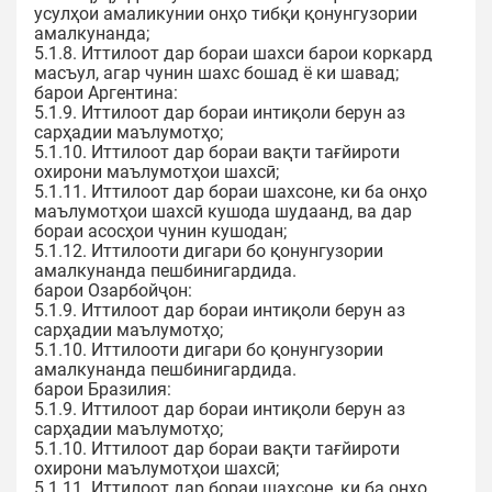
усулҳои амаликунии онҳо тибқи қонунгузории
амалкунанда;
5.1.8. Иттилоот дар бораи шахси барои коркард
масъул, агар чунин шахс бошад ё ки шавад;
барои Аргентина:
5.1.9. Иттилоот дар бораи интиқоли берун аз
сарҳадии маълумотҳо;
5.1.10. Иттилоот дар бораи вақти тағйироти
охирони маълумотҳои шахсӣ;
5.1.11. Иттилоот дар бораи шахсоне, ки ба онҳо
маълумотҳои шахсӣ кушода шудаанд, ва дар
бораи асосҳои чунин кушодан;
5.1.12. Иттилооти дигари бо қонунгузории
амалкунанда пешбинигардида.
барои Озарбойҷон:
5.1.9. Иттилоот дар бораи интиқоли берун аз
сарҳадии маълумотҳо;
5.1.10. Иттилооти дигари бо қонунгузории
амалкунанда пешбинигардида.
барои Бразилия:
5.1.9. Иттилоот дар бораи интиқоли берун аз
сарҳадии маълумотҳо;
5.1.10. Иттилоот дар бораи вақти тағйироти
охирони маълумотҳои шахсӣ;
5.1.11. Иттилоот дар бораи шахсоне, ки ба онҳо