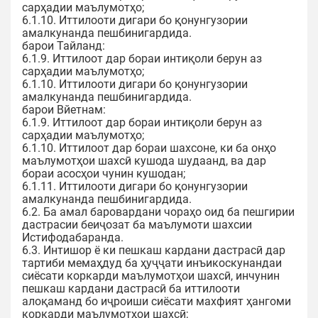
сарҳадии маълумотҳо;
6.1.10. Иттилооти дигари бо қонунгузории
амалкунанда пешбинигардида.
барои Тайланд:
6.1.9. Иттилоот дар бораи интиқоли берун аз
сарҳадии маълумотҳо;
6.1.10. Иттилооти дигари бо қонунгузории
амалкунанда пешбинигардида.
барои Вйетнам:
6.1.9. Иттилоот дар бораи интиқоли берун аз
сарҳадии маълумотҳо;
6.1.10. Иттилоот дар бораи шахсоне, ки ба онҳо
маълумотҳои шахсӣ кушода шудаанд, ва дар
бораи асосҳои чунин кушодан;
6.1.11. Иттилооти дигари бо қонунгузории
амалкунанда пешбинигардида.
6.2. Ба амал баровардани чораҳо оид ба пешгирии
дастрасии беиҷозат ба маълумоти шахсии
Истифодабаранда.
6.3. Интишор ё ки пешкаш кардани дастрасӣ дар
тартиби мемаҳдуд ба ҳуҷҷати инъикоскунандаи
сиёсати коркарди маълумотҳои шахсӣ, инчунин
пешкаш кардани дастрасӣ ба иттилооти
алоқаманд бо иҷроиши сиёсати махфият ҳангоми
коркарди маълумотҳои шахсӣ;