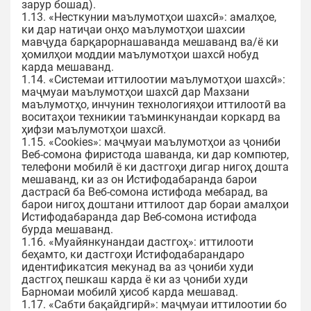
зарур бошад).
1.13. «Несткунии маълумотҳои шахсӣ»: амалҳое,
ки дар натиҷаи онҳо маълумотҳои шахсии
мавҷуда барқарорнашаванда мешаванд ва/ё ки
ҳомилҳои моддии маълумотҳои шахсӣ нобуд
карда мешаванд.
1.14. «Системаи иттилоотии маълумотҳои шахсӣ»:
маҷмуаи маълумотҳои шахсӣ дар Махзани
маълумотҳо, инчунин технологияҳои иттилоотӣ ва
воситаҳои техникии таъминкунандаи коркард ва
ҳифзи маълумотҳои шахсӣ.
1.15. «Cookies»: маҷмуаи маълумотҳои аз ҷониби
Веб-сомона фиристода шаванда, ки дар компютер,
телефони мобилӣ ё ки дастгоҳи дигар нигоҳ дошта
мешаванд, ки аз он Истифодабаранда барои
дастрасӣ ба Веб-сомона истифода мебарад, ва
барои нигоҳ доштани иттилоот дар бораи амалҳои
Истифодабаранда дар Веб-сомона истифода
бурда мешаванд.
1.16. «Муайянкунандаи дастгоҳ»: иттилооти
беҳамто, ки дастгоҳи Истифодабарандаро
идентификатсия мекунад ва аз ҷониби худи
дастгоҳ пешкаш карда ё ки аз ҷониби худи
Барномаи мобилӣ ҳисоб карда мешавад.
1.17. «Сабти бақайдгирӣ»: маҷмуаи иттилоотии бо