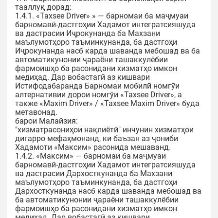
тааллуқ дорад:
1.4.1. «Taxsee Driver» » — барномаи ба маҷмуаи
барномавӣ-дастгоҳии Хадамот интегратсияшуда
ва дастрасии Иҷрокунанда ба Махзани
маълумотҳоро таъминкунанда, ба дастгоҳи
Иҷрокунанда насб карда шаванда мебошад ва ба
автоматикунонии ҷараёни ташаккулёбии
фармоишҳо ба расонидани хизматҳо имкон
медиҳад. Дар вобастагӣ аз кишвари
Истифодабаранда Барномаи мобилӣ номгӯи
алтернативии дорои номгӯи «Taxsee Driver», а
также «Maxim Driver» / «Taxsee Maxim Driver» буда
метавонад.
барои Малайзия:
"хизматрасониҳои нақлиётӣ" инчунин хизматҳои
дигарро мефаҳмонанд, ки баъзан аз ҷониби
Хадамоти «Максим» расонида мешаванд.
1.4.2. «Максим» — барномаи ба маҷмуаи
барномавӣ-дастгоҳии Хадамот интегратсияшуда
ва дастрасии Дархосткунанда ба Махзани
маълумотҳоро таъминкунанда, ба дастгоҳи
Дархосткунанда насб карда шаванда мебошад ва
ба автоматикунонии ҷараёни ташаккулёбии
фармоишҳо ба расонидани хизматҳо имкон
медиҳад. Дар вобастагӣ аз кишвари