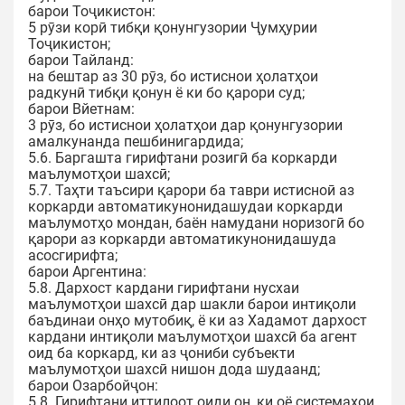
барои Тоҷикистон:
5 рӯзи корӣ тибқи қонунгузории Ҷумҳурии
Тоҷикистон;
барои Тайланд:
на бештар аз 30 рӯз, бо истиснои ҳолатҳои
радкунӣ тибқи қонун ё ки бо қарори суд;
барои Вйетнам:
3 рӯз, бо истиснои ҳолатҳои дар қонунгузории
амалкунанда пешбинигардида;
5.6. Баргашта гирифтани розигӣ ба коркарди
маълумотҳои шахсӣ;
5.7. Таҳти таъсири қарори ба таври истисноӣ аз
коркарди автоматикунонидашудаи коркарди
маълумотҳо мондан, баён намудани норизогӣ бо
қарори аз коркарди автоматикунонидашуда
асосгирифта;
барои Аргентина:
5.8. Дархост кардани гирифтани нусхаи
маълумотҳои шахсӣ дар шакли барои интиқоли
баъдинаи онҳо мутобиқ, ё ки аз Хадамот дархост
кардани интиқоли маълумотҳои шахсӣ ба агент
оид ба коркард, ки аз ҷониби субъекти
маълумотҳои шахсӣ нишон дода шудаанд;
барои Озарбойҷон:
5.8. Гирифтани иттилоот оиди он, ки оё системаҳои