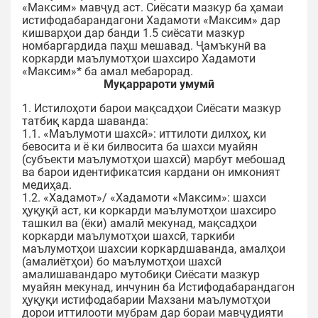
«Максим» мавҷуд аст. Сиёсати мазкур ба ҳамаи
истифодабарандагони Хадамоти «Максим» дар
кишварҳои дар банди 1.5 сиёсати мазкур
номбаргардида паҳш мешавад. Ҷамъкунӣ ва
коркарди маълумотҳои шахсиро Хадамоти
«Максим»* ба амал мебарорад.
Муқаррароти умумӣ
1. Истилоҳоти барои мақсадҳои Сиёсати мазкур
татбиқ карда шаванда:
1.1. «Маълумоти шахсӣ»: иттилоти дилхоҳ, ки
бевосита и ё ки билвосита ба шахси муайян
(субъекти маълумотҳои шахсӣ) марбут мебошад
ва барои идентификатсия кардани он имконият
медиҳад.
1.2. «Хадамот»/ «Хадамоти «Максим»: шахси
ҳуқуқӣ аст, ки коркарди маълумотҳои шахсиро
ташкил ва (ёки) амалӣ мекунад, мақсадҳои
коркарди маълумотҳои шахсӣ, таркиби
маълумотҳои шахсии коркардшаванда, амалҳои
(амалиётҳои) бо маълумотҳои шахсӣ
амалишавандаро мутобиқи Сиёсати мазкур
муайян мекунад, инчунин ба Истифодабарандагон
ҳуқуқи истифодабарии Махзани маълумотҳои
дорои иттилооти мубрам дар бораи мавҷудияти