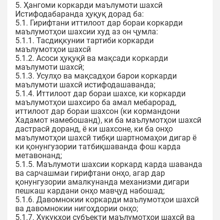
5. Ҳангоми коркарди маълумоти шахсӣ
Истифодабаранда ҳуқуқ дорад ба:
5.1. Гирифтани иттилоот дар бораи коркарди
маълумотҳои шахсии худ аз он ҷумла:
5.1.1. Тасдиқкунии тартиби коркарди
маълумотҳои шахсӣ
5.1.2. Асоси ҳуқуқӣ ва мақсади коркарди
маълумоти шахсӣ;
5.1.3. Усулҳо ва мақсадҳои барои коркарди
маълумоти шахсӣ истифодашаванда;
5.1.4. Иттилоот дар бораи шахсе, ки коркарди
маълумотҳои шахсиро ба амал мебарорад,
иттилоот дар бораи шахсон (ки кормандони
Хадамот намебошанд), ки ба маълумотҳои шахсӣ
дастрасӣ доранд, ё ки шахсоне, ки ба онҳо
маълумотҳои шахсӣ тибқи шартномаҳои дигар ё
ки қонунгузории татбиқшаванда фош карда
метавонанд;
5.1.5. Маълумоти шахсии коркард карда шаванда
ва сарчашмаи гирифтани онҳо, агар дар
қонунгузории амалкунанда механизми дигари
пешкаш кардани онҳо мавҷуд набошад;
5.1.6. Давомнокии коркарди маълумотҳои шахсӣ
ва давомнокии нигоҳдории онҳо;
5.1.7. Ҳуқуқҳои субъекти маълумотҳои шахсӣ ва