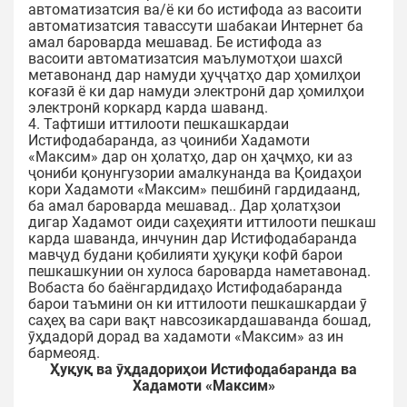
автоматизатсия ва/ё ки бо истифода аз васоити
автоматизатсия тавассути шабакаи Интернет ба
амал бароварда мешавад. Бе истифода аз
васоити автоматизатсия маълумотҳои шахсӣ
метавонанд дар намуди ҳуҷҷатҳо дар ҳомилҳои
коғазӣ ё ки дар намуди электронӣ дар ҳомилҳои
электронӣ коркард карда шаванд.
4. Тафтиши иттилооти пешкашкардаи
Истифодабаранда, аз ҷоиниби Хадамоти
«Максим» дар он ҳолатҳо, дар он ҳаҷмҳо, ки аз
ҷониби қонунгузории амалкунанда ва Қоидаҳои
кори Хадамоти «Максим» пешбинӣ гардидаанд,
ба амал бароварда мешавад.. Дар ҳолатҳзои
дигар Хадамот оиди саҳеҳияти иттилооти пешкаш
карда шаванда, инчунин дар Истифодабаранда
мавҷуд будани қобилияти ҳуқуқи кофӣ барои
пешкашкунии он хулоса бароварда наметавонад.
Вобаста бо баёнгардидаҳо Истифодабаранда
барои таъмини он ки иттилооти пешкашкардаи ӯ
саҳеҳ ва сари вақт навсозикардашаванда бошад,
ӯҳдадорӣ дорад ва хадамоти «Максим» аз ин
бармеояд.
Ҳуқуқ ва ӯҳдадориҳои Истифодабаранда ва
Хадамоти «Максим»