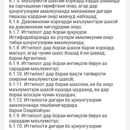
6.1.5. Маълумоти шахсии коркард карда шаванда
ва сарчашмаи гирифтани онҳо, агар дар
қонунгузории амалкунанда механизми дигари
пешкаш кардани онҳо мавҷуд набошад;
6.1.6. Давомнокии коркарди маълумотҳои шахсӣ
ва давомнокии нигоҳдории онҳо;
6.1.7. Иттилоот дар бораи ҳуқуқҳои
Истифодабаранда ва усулҳои амаликунии онҳо
тибқи қонунгузории амалкунанда;
6.1.8. Иттилоот дар бораи шахси барои коркард
масъул, агар чунин шахс бошад ё ки шавад;
барои Аргентина:
6.1.9. Иттилоот дар бораи интиқоли берун аз
сарҳадии маълумотҳо;
6.1.10. Иттилоот дар бораи вақти тағйироти
охирони маълумотҳои шахсӣ;
6.1.11. Иттилоот дар бораи шахсоне, ки ба онҳо
маълумотҳои шахсӣ кушода шудаанд, ва дар
бораи асосҳои чунин кушодан;
6.1.12. Иттилооти дигари бо қонунгузории
амалкунанда пешбинигардида.
барои Озарбойҷон:
6.1.9. Иттилоот дар бораи интиқоли берун аз
сарҳадии маълумотҳо;
6.1.10. Иттилооти дигари бо қонунгузории