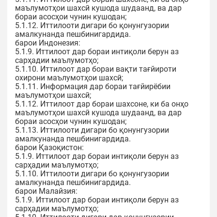
маълумотҳои шахсӣ кушода шудаанд, ва дар
бораи асосҳои чунин кушодан;
5.1.12. Иттилооти дигари бо қонунгузории
амалкунанда пешбинигардида.
барои Индонезия:
5.1.9. Иттилоот дар бораи интиқоли берун аз
сарҳадии маълумотҳо;
5.1.10. Иттилоот дар бораи вақти тағйироти
охирони маълумотҳои шахсӣ;
5.1.11. Информация дар бораи тағйирёбии
маълумотҳои шахсӣ;
5.1.12. Иттилоот дар бораи шахсоне, ки ба онҳо
маълумотҳои шахсӣ кушода шудаанд, ва дар
бораи асосҳои чунин кушодан;
5.1.13. Иттилооти дигари бо қонунгузории
амалкунанда пешбинигардида.
барои Қазоқистон:
5.1.9. Иттилоот дар бораи интиқоли берун аз
сарҳадии маълумотҳо;
5.1.10. Иттилооти дигари бо қонунгузории
амалкунанда пешбинигардида.
барои Малайзия:
5.1.9. Иттилоот дар бораи интиқоли берун аз
сарҳадии маълумотҳо;