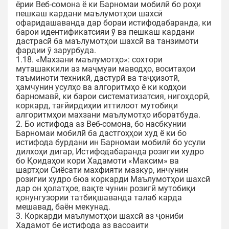
ёрии Веб-сомона ё ки Барномаи мобилӣ бо роҳи
пешкаш кардани маълумотҳои шахсӣ
офаридашаванда дар бораи истифодабаранда, ки
барои идентификатсияи ӯ ва пешкаш кардани
дастрасӣ ба маълумотҳои шахсӣ ва танзимоти
фардии ӯ зарурбуда.
1.18. «Махзани маълумотҳо»: сохтори
муташаккили аз маҷмуаи маводҳо, воситаҳои
таъминоти техникӣ, дастурӣ ва таҷҳизотӣ,
ҳамчунин усулҳо ва алгоритмҳо ё ки кодҳои
барномавӣ, ки барои систематизатсия, нигоҳдорӣ,
коркард, тағйирдиҳии иттилоот мутобиқи
алгоритмҳои махзани маълумотҳо иборатбуда.
2. Бо истифода аз Веб-сомона, бо насбкунии
Барномаи мобилӣ ба дастгоҳҳои худ ё ки бо
истифода бурдани ин Барномаи мобилӣ бо усули
дилхоҳи дигар, Истифодабаранда розигии худро
бо Қоидаҳои кори Хадамоти «Максим» ва
шартҳои Сиёсати махфияти мазкур, инчунин
розигии худро бюа коркарди Маълумотҳои шахсӣ
дар он ҳолатҳое, вақте чунин розигӣ мутобиқи
қонунгузории татбиқшаванда талаб карда
мешавад, баён мекунад.
3. Коркарди маълумотҳои шахсӣ аз ҷониби
Хадамот бе истифода аз васоаити