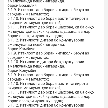
амалкунанда пешбинигардида.
барои Бразилия:
6.1.9. Иттилоот дар бораи интиқоли берун аз
сарҳадии маълумотҳо;
6.1.10. Иттилоот дар бораи вақти тағйироти
охирони маълумотҳои шахсӣ;
6.1.11. Иттилоот дар бораи шахсоне, ки ба онҳо
маълумотҳои шахсӣ кушода шудаанд, ва дар
бораи асосҳои чунин кушодан;
6.1.12. Иттилооти дигари бо қонунгузории
амалкунанда пешбинигардида.
барои Камбоҷа:
6.1.9. Иттилоот дар бораи интиқоли берун аз
сарҳадии маълумотҳо;
6.1.10. Иттилооти дигари бо қонунгузории
амалкунанда пешбинигардида.
барои Колумбия:
6.1.9. Иттилоот дар бораи интиқоли берун аз
сарҳадии маълумотҳо;
6.1.10. Иттилоот дар бораи вақти тағйироти
охирони маълумотҳои шахсӣ;
6.1.11. Иттилоот дар бораи шахсоне, ки ба онҳо
маълумотҳои шахсӣ кушода шудаанд, ва дар
бораи асосҳои чунин кушодан;
6.1.12. Иттилооти дигари бо қонунгузории