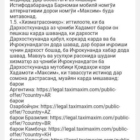
Истифодабаранда Барномаи мобилӣ номгӯи
алтернативии дорои номгӯи «Максим» буда
метавонад.
1.5. «Хизматрасониҳо»: иттилооте, ки ба
Дархосткунанда аз ҷониби Хадамот барои он
пешкаш карда шаванда, ки дархости
Дархосткунанда қабул, коркард карда ва ба
Иҷрокунандагон дода шавад, дар бораи иҷроиши
чунин дархост бошад, ба Иҷрокунанда хабар дода
шавад. Мавзуъ ва усулҳои расонида шудани
хизматҳо аз ҷониби Иҷрокунандагон ба
Дархосткунанда мутобиқи Қоидаҳои кори
Хадамоти «Максим», ки тавассути истинод дар
сомона дастрасанд, муайян карда мешаванд:
барои
Аргентина: https://legal.taximaxim.com/public-
offer/?country=AR
барои
Озарбойҷон: https://legal.taximaxim.com/public-
offer/?country=AZ
барои Бразилия: https://legal.taximaxim.com/public-
offer/?country=BR
барои Камбоҷа: https://legal.taximaxim.com/public-
offer/?country=KH