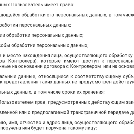
нных Пользователь имеет право:
сающейся обработки его персональных данных, в том чис
бработки персональных данных;
ели обработки персональных данных;
особы обработки персональных данных;
ии и месте нахождения лица, осуществляющего обработку
ков Контролера), которые имеют доступ к персонал
ные на основании договора с Контролером или на основ
нальные данные, относящиеся к соответствующему субъ
док представления таких данных не предусмотрен действ
льных данных, в том числе сроки их хранения;
 Пользователем прав, предусмотренных действующим зак
вленной или о предполагаемой трансграничной передаче д
лию, имя, отчество и адрес лица, осуществляющего обра
поручена или будет поручена такому лицу;