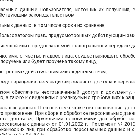
альные данные Пользователя, источник их получения, 
ействующим законодательством;
льных данных, в том числе сроки их хранения;
 Пользователем прав, предусмотренных действующим зак
вленной или о предполагаемой трансграничной передаче д
лию, имя, отчество и адрес лица, осуществляющего обра
поручена или будет поручена такому лицу;
смотренные действующим законодательством.
 предотвращению несанкционированного доступа к персо
разом обеспечить неограниченный доступ к документу
х, а также к сведениям о реализуемых требованиях к защ
нальных данных Пользователя является заключение дог
го приложения. При сборе и обработке персональных данн
ного договора. Правовыми основаниями для обработки
ерсональных данных» от 01.01.2002 г, Регламент № 201
изических лиц при обработке персональных данных и о
ЕС» от 27.04.2016г.