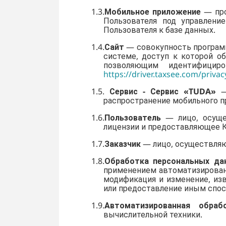
1.3.
Мобильное приложение
— про
Пользователя под управлени
Пользователя к базе данных.
1.4.
Сайт
— совокупность програм
системе, доступ к которой о
позволяющим идентифицир
https://driver.taxsee.com/privac
1.5.
Сервис - Сервис «
TUDA
»
— 
распространение мобильного п
1.6.
Пользователь
— лицо, осущес
лицензии и предоставляющее К
1.7.
Заказчик
— лицо, осуществляю
1.8.
Обработка персональных да
применением автоматизированн
модификация и изменение, изв
или предоставление иным спосо
1.9.
Автоматизированная обраб
вычислительной техники.