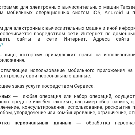
грамма для электронных вычислительных машин Taxsee 
ем мобильных операционных систем iOS, Android и 
м для электронных вычислительных машин и иной инфор
беспечивается посредством сети Интернет по доменны
овать сайты в сети Интернет. Адреса сайта п
y/
.
лицо, которому принадлежит право на использовани
риложения.
твляющее использование мобильного приложения на у
онтролеру свои персональные данные.
щее заказ услуги посредством Сервиса.
нных
— любая операция или набор операций, осущест
ых средств или без таковых, например сбор, запись, ор
лечение, консультирование, использование, раскрытие 
бом, упорядочение или комбинирование, ограничение, ст
отка персональных данных
— обработка персона