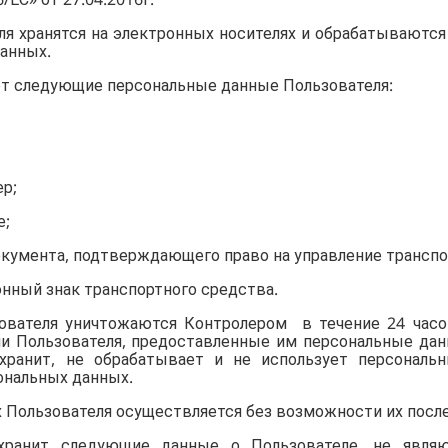
ля хранятся на электронных носителях и обрабатываютс
анных.
ет следующие персональные данные Пользователя:
ер;
е;
 документа, подтверждающего право на управление транс
онный знак транспортного средства.
зователя уничтожаются Контролером в течение 24 час
ии Пользователя, предоставленные им персональные да
хранит, не обрабатывает и не использует персональ
ональных данных.
х Пользователя осуществляется без возможности их посл
и хранит следующие данные о Пользователе, не явл