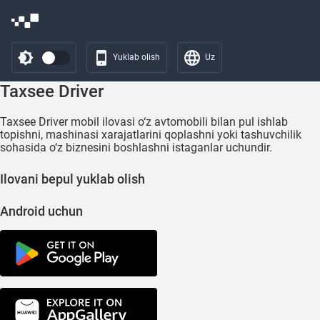
Yuklab olish
Uz
Taxsee Driver
Taxsee Driver mobil ilovasi o‘z avtomobili bilan pul ishlab
topishni, mashinasi xarajatlarini qoplashni yoki tashuvchilik
sohasida o‘z biznesini boshlashni istaganlar uchundir.
Ilovani bepul yuklab olish
Android uchun