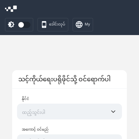
ဒေါင်းလုပ်
My
သင့်ကိုယ်ရေးပရိုဖိုင်သို့ ဝင်ရောက်ပါ
နိုင်ငံ
ထည့်သွင်းပါ
အကောင့် ဝင်မည်