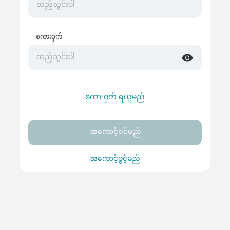
စကားဝှက်
စကားဝှက် ရယူမည်
အကောင့်ဝင်မည်
အကောင့်ဖွင့်မည်