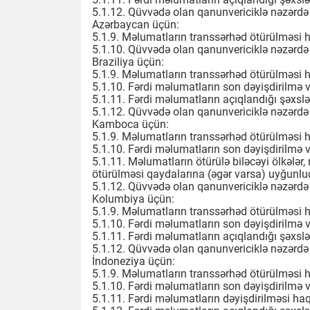
5.1.12. Qüvvədə olan qanunvericiklə nəzərdə
Azərbaycan üçün:
5.1.9. Məlumatların transsərhəd ötürülməsi
5.1.10. Qüvvədə olan qanunvericiklə nəzərdə
Braziliya üçün:
5.1.9. Məlumatların transsərhəd ötürülməsi
5.1.10. Fərdi məlumatların son dəyişdirilmə
5.1.11. Fərdi məlumatların açıqlandığı şəxs
5.1.12. Qüvvədə olan qanunvericiklə nəzərdə
Kamboca üçün:
5.1.9. Məlumatların transsərhəd ötürülməsi
5.1.10. Fərdi məlumatların son dəyişdirilmə
5.1.11. Məlumatların ötürülə biləcəyi ölkələ
ötürülməsi qaydalarına (əgər varsa) uyğunluq
5.1.12. Qüvvədə olan qanunvericiklə nəzərdə
Kolumbiya üçün:
5.1.9. Məlumatların transsərhəd ötürülməsi
5.1.10. Fərdi məlumatların son dəyişdirilmə
5.1.11. Fərdi məlumatların açıqlandığı şəxs
5.1.12. Qüvvədə olan qanunvericiklə nəzərdə
İndoneziya üçün:
5.1.9. Məlumatların transsərhəd ötürülməsi
5.1.10. Fərdi məlumatların son dəyişdirilmə
5.1.11. Fərdi məlumatların dəyişdirilməsi h