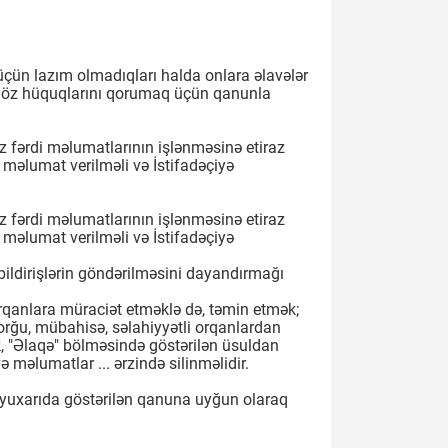
üçün lazım olmadıqları halda onlara əlavələr
ə öz hüquqlarını qorumaq üçün qanunla
z fərdi məlumatlarının işlənməsinə etiraz
 məlumat verilməli və İstifadəçiyə
z fərdi məlumatlarının işlənməsinə etiraz
 məlumat verilməli və İstifadəçiyə
 bildirişlərin göndərilməsini dayandırmağı
rqanlara müraciət etməklə də, təmin etmək;
orğu, mübahisə, səlahiyyətli orqanlardan
k, "Əlaqə" bölməsində göstərilən üsuldan
məlumatlar ... ərzində silinməlidir.
ə yuxarıda göstərilən qanuna uyğun olaraq