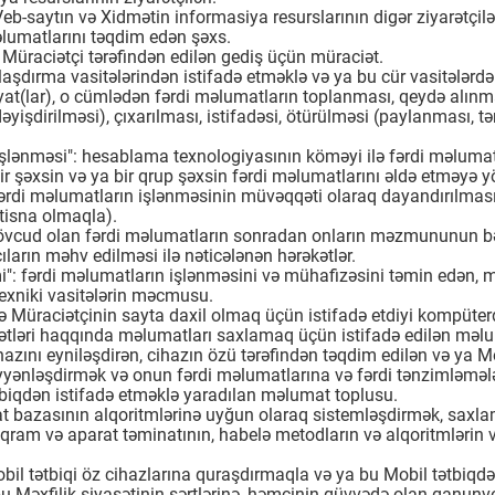
n Veb-saytın və Xidmətin informasiya resurslarının digər ziyarətçi
əlumatlarını təqdim edən şəxs.
 Müraciətçi tərəfindən edilən gediş üçün müraciət.
laşdırma vasitələrindən istifadə etməklə və ya bu cür vasitələr
yyat(lar), o cümlədən fərdi məlumatların toplanması, qeydə alınma
yişdirilməsi), çıxarılması, istifadəsi, ötürülməsi (paylanması, təm
işlənməsi": hesablama texnologiyasının köməyi ilə fərdi məlumat
ir şəxsin və ya bir qrup şəxsin fərdi məlumatlarını əldə etməyə y
 fərdi məlumatların işlənməsinin müvəqqəti olaraq dayandırılmas
stisna olmaqla).
mövcud olan fərdi məlumatların sonradan onların məzmununun b
ıların məhv edilməsi ilə nəticələnən hərəkətlər.
i": fərdi məlumatların işlənməsini və mühafizəsini təmin edən,
exniki vasitələrin məcmusu.
və Müraciətçinin sayta daxil olmaq üçün istifadə etdiyi kompüter
kətləri haqqında məlumatları saxlamaq üçün istifadə edilən mə
cihazını eyniləşdirən, cihazın özü tərəfindən təqdim edilən və ya
əyyənləşdirmək və onun fərdi məlumatlarına və fərdi tənzimləmələ
tbiqdən istifadə etməklə yaradılan məlumat toplusu.
t bazasının alqoritmlərinə uyğun olaraq sistemləşdirmək, saxl
 proqram və aparat təminatının, habelə metodların və alqoritmlə
obil tətbiqi öz cihazlarına quraşdırmaqla və ya bu Mobil tətbiqdə
 Məxfilik siyasətinin şərtlərinə, həmçinin qüvvədə olan qanunveri