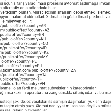
si üçün sifariş yaradılması prosesini avtomatlaşdırmağa imkan v
 alternativ adla adlandırıla bilər.
iyə təqdim olunan, Müraciətçinin sifarişini qəbul etmək, işləmək,
yan məlumat xidmətləri. Xidmətlərin göstərilməsi predmeti və 
 ilə müəyyən edilir:
m/public-offer/?country=AR
om/public-offer/?country=AZ
/public-offer/?country=BR
/public-offer/?country=KH
m/public-offer/?country=CO
m/public-offer/?country=ID
om/public-offer/?country=KZ
m/public-offer/?country=MY
lic-offer/?country=PE
public-offer/?country=PH
gal.taximaxim.com/public-offer/?country=ZA
m/public-offer/?country=TJ
public-offer/?country=TH
/public-offer/?country=VN
lənməli olan fərdi məlumat subyektlərinin kateqoriyaları:
a Çağrı mərkəzinin operatoruna zəng etməklə sifariş edən və bu m
müstəqil şəkildə, öz vasitələri ilə sərnişin daşımaları, yüklərin 
ı təqim etmiş şəxs. Xidmət nəqliyyat müəssisəsi deyil və müstəqi
a resurslarının ziyarətçiləri.