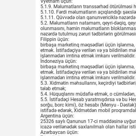
Vyetnam üçün:
5.1.9. Məlumatların transsərhəd ötürülməsi
5.1.10. Fərdi məlumatların açıqlandığı şəxs
5.1.11. Qüvvədə olan qanunvericiklə nəzərdə
5.2. Məlumatların natamam, qeyri-dəqiq, qeyri
olunmasını, həmin məlumatların bloklanması
nəzərdə tutulmuş zəruri tədbirlərin görülməs
Filippin üçün:
birbaşa marketinq məqsədləri üçün işlənmə, a
etmək. İstifadəçiyə verilən və ya bildirilən 
işlənmədən imtina etmək imkanı verilməlidir.
İndoneziya üçün:
birbaşa marketinq məqsədləri üçün işlənmə, a
etmək. İstifadəçiyə verilən və ya bildirilən 
işlənmədən imtina etmək imkanı verilməlidir.
5.3. Xidmətin məhsullarını, keçirdiyi tədbirlə
tələb etmək;
5.4. Hüquqlarını müdafiə etmək, o cümlədən,
5.5. İstifadəçi Hesab yaratmışdırsa və bu H
sorğu, borc kimi), öz hesabı (Menyu - Dəstək)
istifadə edərək, Xidmətdən mobil proqramdakı
Argentina üçün:
25326 saylı Qanunun 17-ci maddəsinə uyğun o
icazə verilənədək saxlanılmalı olan hallar is
Azərbaycan üçün: