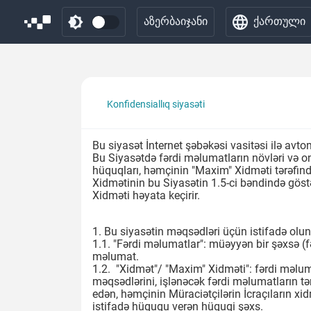
აზერბაიჯანი
ქართული
Konfidensiallıq siyasəti
Bu siyasət İnternet şəbəkəsi vasitəsi ilə avto
Bu Siyasətdə fərdi məlumatların növləri və on
hüquqları, həmçinin "Maxim" Xidməti tərəfində
Xidmətinin bu Siyasətin 1.5-ci bəndində göstə
Xidməti həyata keçirir.
1. Bu siyasətin məqsədləri üçün istifadə olun
1.1. "Fərdi məlumatlar": müəyyən bir şəxsə (f
məlumat.
1.2. "Xidmət"/ "Maxim" Xidməti": fərdi məlum
məqsədlərini, işlənəcək fərdi məlumatların tə
edən, həmçinin Müraciətçilərin İcraçıların x
istifadə hüququ verən hüquqi şəxs.