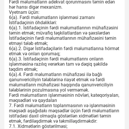
Fərdi məlumatların adekvat qorunmasını təmin edən
hər hansı digər mexanizm.
Vyetnam üçün:
6(a). Fərdi məlumatların işlənməsi zamanı
İstifadəçinin öhdəlikləri:
6(a).1. İstifadəçinin fərdi məlumatlarının mühafizəsini
təmin etmək; müvafiq təşkilatlardan və şəxslərdən
İstifadəçinin fərdi məlumatlarının mühafizəsini təmin
etməyi tələb etmək;
6(a).2. Digər İstifadəçilərin fərdi məlumatlarına hörmət
etmək və onları qorumaq;
6(a).3. İstifadəçinin fərdi məlumatlarını onların
işlənməsinə razılıq verərkən tam və dəqiq şəkildə
təqdim etmək;
6(a).4. Fərdi məlumatların mühafizəsi ilə bağlı
qanunvericiliyin tələblərinə riayət etmək və fərdi
məlumatların mühafizəsi haqqında qanunvericiliyin
tələblərinin pozulmasına yol verməmək.
Fərdi məlumatların işlənməsinin növləri, kateqoriyaları,
məqsədləri və qaydaları
7. Fərdi məlumatların toplanmasının və işlənməsinin
məqsədi aşağıdakı məqsədlər üçün fərdi məlumatların
istifadəsi daxil olmaqla göstərilən xidmətləri təmin
etmək, fərdiləşdirmək və təkmilləşdirməkdir:
7.1. Xidmətlərin göstərilməsi;