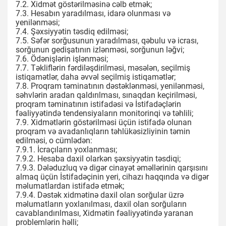
7.2. Xidmət göstərilməsinə cəlb etmək;
7.3. Hesabın yaradılması, idarə olunması və
yenilənməsi;
7.4. Şəxsiyyətin təsdiq edilməsi;
7.5. Səfər sorğusunun yaradılması, qəbulu və icrası,
sorğunun gedişatının izlənməsi, sorğunun ləğvi;
7.6. Ödənişlərin işlənməsi;
7.7. Təkliflərin fərdiləşdirilməsi, məsələn, seçilmiş
istiqamətlər, daha əvvəl seçilmiş istiqamətlər;
7.8. Proqram təminatının dəstəklənməsi, yenilənməsi,
səhvlərin aradan qaldırılması, sınaqdan keçirilməsi,
proqram təminatının istifadəsi və İstifadəçlərin
fəaliyyətində tendensiyaların monitorinqi və təhlili;
7.9. Xidmətlərin göstərilməsi üçün istifadə olunan
proqram və avadanlıqların təhlükəsizliyinin təmin
edilməsi, o cümlədən:
7.9.1. İcraçıların yoxlanması;
7.9.2. Hesaba daxil olarkən şəxsiyyətin təsdiqi;
7.9.3. Dələduzluq və digər cinayət əməllərinin qarşısını
almaq üçün İstifadəçinin yeri, cihazı haqqında və digər
məlumatlardan istifadə etmək;
7.9.4. Dəstək xidmətinə daxil olan sorğular üzrə
məlumatların yoxlanılması, daxil olan sorğuların
cavablandırılması, Xidmətin fəaliyyətində yaranan
problemlərin həlli;