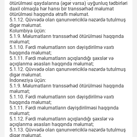
ötürülməsi qaydalarına (əgər varsa) uyğunluq tədbirləri
daxil olmaqla hər hansı bir transsərhəd məlumat
ötürülməsi haqqında ətraflı məlumat.
5.1.12. Qüvvədə olan qanunvericiklə nəzərdə tutulmuş
digər məlumat.
Kolumbiya üçün:
5.1.9. Məlumatların transsərhəd ötürülməsi haqqında
məlumat;
5.1.10. Fərdi məlumatların son dəyişdirilmə vaxtı
haqqında məlumat;
5.1.11. Fərdi məlumatların açıqlandığı şəxslər və
açıqlanma əsasları haqqında məlumat;
5.1.12. Qüvvədə olan qanunvericiklə nəzərdə tutulmuş
digər məlumat.
İndoneziya üçün:
5.1.9. Məlumatların transsərhəd ötürülməsi haqqında
məlumat;
5.1.10. Fərdi məlumatların son dəyişdirilmə vaxtı
haqqında məlumat;
5.1.11. Fərdi məlumatların dəyişdirilməsi haqqında
məlumat;
5.1.12. Fərdi məlumatların açıqlandığı şəxslər və
açıqlanma əsasları haqqında məlumat;
5.1.13. Qüvvədə olan qanunvericiklə nəzərdə tutulmuş
digər məlumat.