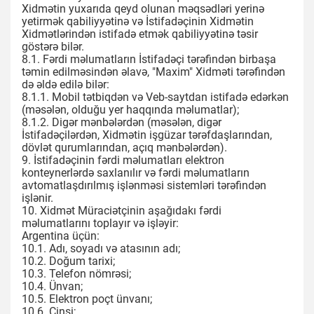
Xidmətin yuxarıda qeyd olunan məqsədləri yerinə
yetirmək qabiliyyətinə və İstifadəçinin Xidmətin
Xidmətlərindən istifadə etmək qabiliyyətinə təsir
göstərə bilər.
8.1. Fərdi məlumatların İstifadəçi tərəfindən birbaşa
təmin edilməsindən əlavə, "Maxim" Xidməti tərəfindən
də əldə edilə bilər:
8.1.1. Mobil tətbiqdən və Veb-saytdan istifadə edərkən
(məsələn, olduğu yer haqqında məlumatlar);
8.1.2. Digər mənbələrdən (məsələn, digər
İstifadəçilərdən, Xidmətin işgüzar tərəfdaşlarından,
dövlət qurumlarından, açıq mənbələrdən).
9. İstifadəçinin fərdi məlumatları elektron
konteynerlərdə saxlanılır və fərdi məlumatların
avtomatlaşdırılmış işlənməsi sistemləri tərəfindən
işlənir.
10. Xidmət Müraciətçinin aşağıdakı fərdi
məlumatlarını toplayır və işləyir:
Argentina üçün:
10.1. Adı, soyadı və atasının adı;
10.2. Doğum tarixi;
10.3. Telefon nömrəsi;
10.4. Ünvan;
10.5. Elektron poçt ünvanı;
10.6. Cinsi;