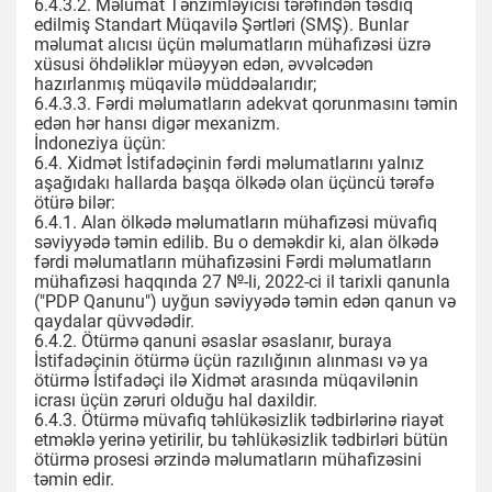
6.4.3.2. Məlumat Tənzimləyicisi tərəfindən təsdiq
edilmiş Standart Müqavilə Şərtləri (SMŞ). Bunlar
məlumat alıcısı üçün məlumatların mühafizəsi üzrə
xüsusi öhdəliklər müəyyən edən, əvvəlcədən
hazırlanmış müqavilə müddəalarıdır;
6.4.3.3. Fərdi məlumatların adekvat qorunmasını təmin
edən hər hansı digər mexanizm.
İndoneziya üçün:
6.4. Xidmət İstifadəçinin fərdi məlumatlarını yalnız
aşağıdakı hallarda başqa ölkədə olan üçüncü tərəfə
ötürə bilər:
6.4.1. Alan ölkədə məlumatların mühafizəsi müvafiq
səviyyədə təmin edilib. Bu o deməkdir ki, alan ölkədə
fərdi məlumatların mühafizəsini Fərdi məlumatların
mühafizəsi haqqında 27 №-li, 2022-ci il tarixli qanunla
("PDP Qanunu") uyğun səviyyədə təmin edən qanun və
qaydalar qüvvədədir.
6.4.2. Ötürmə qanuni əsaslar əsaslanır, buraya
İstifadəçinin ötürmə üçün razılığının alınması və ya
ötürmə İstifadəçi ilə Xidmət arasında müqavilənin
icrası üçün zəruri olduğu hal daxildir.
6.4.3. Ötürmə müvafiq təhlükəsizlik tədbirlərinə riayət
etməklə yerinə yetirilir, bu təhlükəsizlik tədbirləri bütün
ötürmə prosesi ərzində məlumatların mühafizəsini
təmin edir.