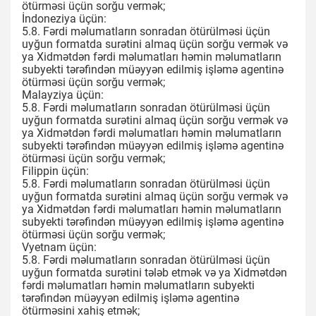
ötürməsi üçün sorğu vermək;
İndoneziya üçün:
5.8. Fərdi məlumatların sonradan ötürülməsi üçün
uyğun formatda surətini almaq üçün sorğu vermək və
ya Xidmətdən fərdi məlumatları həmin məlumatların
subyekti tərəfindən müəyyən edilmiş işləmə agentinə
ötürməsi üçün sorğu vermək;
Malayziya üçün:
5.8. Fərdi məlumatların sonradan ötürülməsi üçün
uyğun formatda surətini almaq üçün sorğu vermək və
ya Xidmətdən fərdi məlumatları həmin məlumatların
subyekti tərəfindən müəyyən edilmiş işləmə agentinə
ötürməsi üçün sorğu vermək;
Filippin üçün:
5.8. Fərdi məlumatların sonradan ötürülməsi üçün
uyğun formatda surətini almaq üçün sorğu vermək və
ya Xidmətdən fərdi məlumatları həmin məlumatların
subyekti tərəfindən müəyyən edilmiş işləmə agentinə
ötürməsi üçün sorğu vermək;
Vyetnam üçün:
5.8. Fərdi məlumatların sonradan ötürülməsi üçün
uyğun formatda surətini tələb etmək və ya Xidmətdən
fərdi məlumatları həmin məlumatların subyekti
tərəfindən müəyyən edilmiş işləmə agentinə
ötürməsini xahiş etmək;