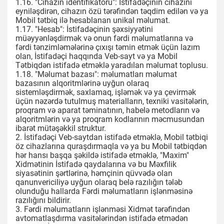
1.16. "Cihazın identifikatoru": İstifadəçinin cihazını
eyniləşdirən, cihazın özü tərəfindən təqdim edilən və ya
Mobil tətbiq ilə hesablanan unikal məlumat.
1.17. "Hesab": İstifadəçinin şəxsiyyətini
müəyyənləşdirmək və onun fərdi məlumatlarına və
fərdi tənzimləmələrinə çıxışı təmin etmək üçün lazım
olan, İstifadəçi haqqında Veb-sayt və ya Mobil
Tətbiqdən istifadə etməklə yaradılan məlumat toplusu.
1.18. "Məlumat bazası": məlumatları məlumat
bazasının alqoritmlərinə uyğun olaraq
sistemləşdirmək, saxlamaq, işləmək və ya çevirmək
üçün nəzərdə tutulmuş materialların, texniki vasitələrin,
proqram və aparat təminatının, habelə metodların və
alqoritmlərin və ya proqram kodlarının məcmusundan
ibarət mütəşəkkil struktur.
2. İstifadəçi Veb-saytdan istifadə etməklə, Mobil tətbiqi
öz cihazlarına quraşdırmaqla və ya bu Mobil tətbiqdən
hər hansı başqa şəkildə istifadə etməklə, "Maxim"
Xidmətinin İstifadə qaydalarına və bu Məxfilik
siyasətinin şərtlərinə, həmçinin qüvvədə olan
qanunvericiliyə uyğun olaraq belə razılığın tələb
olunduğu hallarda Fərdi məlumatların işlənməsinə
razılığını bildirir.
3. Fərdi məlumatların işlənməsi Xidmət tərəfindən
avtomatlaşdırma vasitələrindən istifadə etmədən