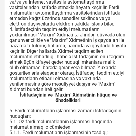
və/və ya İnternet vasitəsilə avtomatlaşdırma
vasitələrindən istifadə etməklə həyata keçirilir. Fərdi
məlumatlar avtomatlaşdırma vasitələrindən istifadə
etmədən kağız üzərində sənədlər şəklində və ya
elektron daşıyıcılarda elektron şəkildə işlənə bilər.
4. İstifadəçinin təqdim etdiyi məlumatların
yoxlanılması "Maxim" Xidməti tərəfindən qüvvədə olan
qanunvericiliklə və "Maxim" Xidmətinin İş qaydaları ilə
nəzərdə tutulmuş hallarda, həcmdə və qaydada həyata
keçirilir. Digər hallarda Xidmət təqdim edilən
məlumatın etibarlılığı, habelə İstifadəçinin onu təqdim
etmək üçün kifayət qədər hüquqi imkanlara malik
olub-olmaması barədə qərar verə bilməz. Yuxarıda
göstərilənlərlə əlaqədar olaraq, İstifadəçi təqdim etdiyi
məlumatların etibarlı olmasına və vaxtında
yenilənməsinə görə məsuliyyət daşıyır və "Maxim"
Xidməti bundan irəli gəlir.
İstifadəçinin və "Maxim" Xidmətinin hüquq və
öhədəlikləri
5. Fərdi məlumatların işlənməsi zamanı İstifadəçinin
hüquqları:
5.1. Öz fərdi məlumatlarının işlənməsi haqqında
məlumat almaq, o cümlədən:
5.1.1. Fərdi məlumatların işlənməsinin təsdiqi;