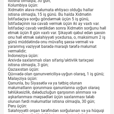
istisna olmaqla, 30 gün;
Kolumbiya üçün:
Xidmətin əlavə məlumata ehtiyacı olduğu hallar
istisna olmaqla, 15 iş günü. Bu halda Xidmətin
İstifadəçiyə sorğu göndərmək üçün 5 iş günü,
İstifadəçinin isə cavab vermək üçün iki ay vaxtı var.
İstifadəçi cavab verdikdən sonra Xidmətin sorğunu həll
etmək üçün 8 gün vaxtı var. Şikayəti qəbul edən şəxsin
onu həll etmək səlahiyyəti yoxdursa, o, maksimum 2 iş
günü müddətində onu müvafiq şəxsə verməli və
yaranmış vəziyyət barədə maraqlı tərəfə məlumat
verməlidir;
İndoneziya üçün:
Arxivdə saxlanmalı olan sifariş/aktivlik tarixçəsi
istisna olmaqla, 3 gün;
Qazaxıstan üçün:
Qüvvədə olan qanunvericiliyə uyğun olaraq, 1 iş günü;
Malayziya üçün:
Qanunla, bu Siyasətlə və ya tətbiq olunan
məlumatların qorunması qanunlarına uyğun olaraq
təhlükəsizlik, dələduzluğun qarşısının alınması və
aşkarlanması məqsədləri üçün saxlanması tələb
olunan fərdi məlumatlar istisna olmaqla, 30 gün;
Peru üçün:
Səlahiyyətli orqan tərəfindən sorğulanan və ya hüquqi