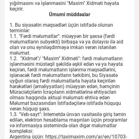
yığılmasını və işlənməsini "Maxim" Xidməti həyata
keçirir.
Ümumi müddəalar
1. Bu siyasətin məqsədləri üçün istifadə olunan
terminlər:
1.1. "Fərdi məlumatlar": müəyyən bir şəxsə (fərdi
məlumatların subyekti) birbaşa və ya dolayısı ilə aid
olan və onu eyniləşdirməyə imkan verən istənilən
məlumat.
1.2. "Xidmət"/ "Maxim" Xidməti": fərdi məlumatların
işlənməsini müstəqil şəkildə əşkil edən və ya həyata
keçirən, fərdi məlumatların işlənmə məqsədlərini,
işlənəcək fərdi məlumatların tərkibini, bu Siyasətə
uyğun olaraq fərdi məlumatlarla həyata keçirilən
hərəkətləri (əməliyyatları) müəyyən edən, həmçinin
Müraciətçilərin İcraçıların xidmətlərinə ehtiyacları
olması haqqında aktual məlumatı ehtiva edən
Məlumat bazasından İstifadəçilərə istifadə hüququ
verən hüquqi şəxs.
1.3. "Veb-sayt": İnternetdə ünvan vasitəsilə giriş təmin
edilən, elektron hesablama maşınları üçün proqramlar
və informasiya sistemində olan digər məlumatlar
kompleksi:
Argentina üçün: https://taximaxim.com/ar/en/10703-