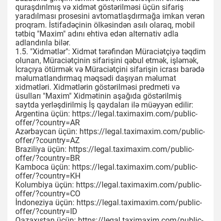
quraşdırılmış və xidmət göstərilməsi üçün sifariş
yaradılması prosesini avtomatlaşdırmağa imkan verən
proqram. İstifadəçinin ölkəsindən asılı olaraq, mobil
tətbiq "Maxim" adını ehtiva edən alternativ adla
adlandırıla bilər.
1.5. "Xidmətlər": Xidmət tərəfindən Müraciətçiyə təqdim
olunan, Müraciətçinin sifarişini qəbul etmək, işləmək,
İcraçıya ötürmək və Müraciətçini sifarişin icrası barədə
məlumatlandırmaq məqsədi daşıyan məlumat
xidmətləri. Xidmətlərin göstərilməsi predmeti və
üsulları "Maxim" Xidmətinin aşağıda göstərilmiş
saytda yerləşdirilmiş İş qaydaları ilə müəyyən edilir:
Argentina üçün: https://legal.taximaxim.com/public-
offer/?country=AR
Azərbaycan üçün: https://legal.taximaxim.com/public-
offer/?country=AZ
Braziliya üçün: https://legal.taximaxim.com/public-
offer/?country=BR
Kamboca üçün: https://legal.taximaxim.com/public-
offer/?country=KH
Kolumbiya üçün: https://legal.taximaxim.com/public-
offer/?country=CO
İndoneziya üçün: https://legal.taximaxim.com/public-
offer/?country=ID
Qazaxıstan üçün: https://legal.taximaxim.com/public-