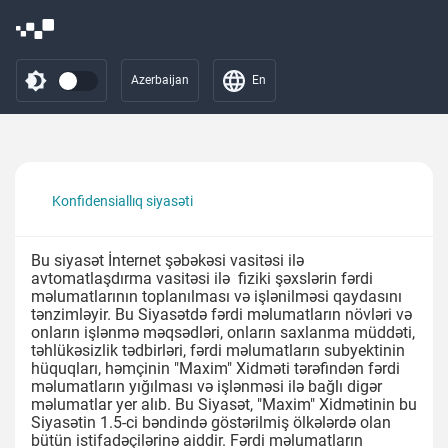
Azerbaijan
En
Konfidensiallıq siyasəti
Bu siyasət İnternet şəbəkəsi vasitəsi ilə
avtomatlaşdırma vasitəsi ilə fiziki şəxslərin fərdi
məlumatlarının toplanılması və işlənilməsi qaydasını
tənzimləyir. Bu Siyasətdə fərdi məlumatların növləri və
onların işlənmə məqsədləri, onların saxlanma müddəti,
təhlükəsizlik tədbirləri, fərdi məlumatların subyektinin
hüquqları, həmçinin "Maxim" Xidməti tərəfindən fərdi
məlumatların yığılması və işlənməsi ilə bağlı digər
məlumatlar yer alıb. Bu Siyasət, "Maxim" Xidmətinin bu
Siyasətin 1.5-ci bəndində göstərilmiş ölkələrdə olan
bütün istifadəçilərinə aiddir. Fərdi məlumatların