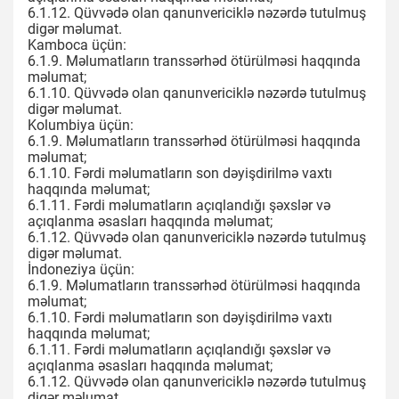
6.1.12. Qüvvədə olan qanunvericiklə nəzərdə tutulmuş
digər məlumat.
Kamboca üçün:
6.1.9. Məlumatların transsərhəd ötürülməsi haqqında
məlumat;
6.1.10. Qüvvədə olan qanunvericiklə nəzərdə tutulmuş
digər məlumat.
Kolumbiya üçün:
6.1.9. Məlumatların transsərhəd ötürülməsi haqqında
məlumat;
6.1.10. Fərdi məlumatların son dəyişdirilmə vaxtı
haqqında məlumat;
6.1.11. Fərdi məlumatların açıqlandığı şəxslər və
açıqlanma əsasları haqqında məlumat;
6.1.12. Qüvvədə olan qanunvericiklə nəzərdə tutulmuş
digər məlumat.
İndoneziya üçün:
6.1.9. Məlumatların transsərhəd ötürülməsi haqqında
məlumat;
6.1.10. Fərdi məlumatların son dəyişdirilmə vaxtı
haqqında məlumat;
6.1.11. Fərdi məlumatların açıqlandığı şəxslər və
açıqlanma əsasları haqqında məlumat;
6.1.12. Qüvvədə olan qanunvericiklə nəzərdə tutulmuş
digər məlumat.