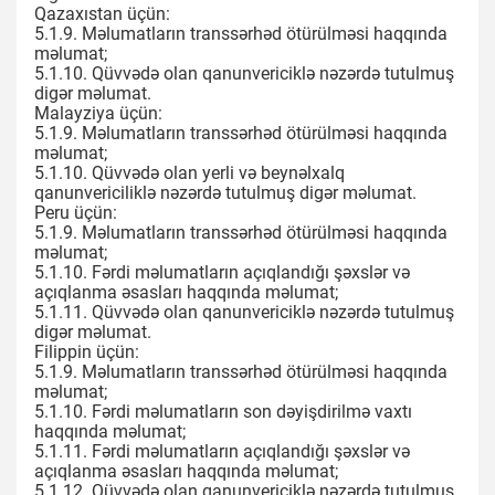
Qazaxıstan üçün:
5.1.9. Məlumatların transsərhəd ötürülməsi haqqında
məlumat;
5.1.10. Qüvvədə olan qanunvericiklə nəzərdə tutulmuş
digər məlumat.
Malayziya üçün:
5.1.9. Məlumatların transsərhəd ötürülməsi haqqında
məlumat;
5.1.10. Qüvvədə olan yerli və beynəlxalq
qanunvericiliklə nəzərdə tutulmuş digər məlumat.
Peru üçün:
5.1.9. Məlumatların transsərhəd ötürülməsi haqqında
məlumat;
5.1.10. Fərdi məlumatların açıqlandığı şəxslər və
açıqlanma əsasları haqqında məlumat;
5.1.11. Qüvvədə olan qanunvericiklə nəzərdə tutulmuş
digər məlumat.
Filippin üçün:
5.1.9. Məlumatların transsərhəd ötürülməsi haqqında
məlumat;
5.1.10. Fərdi məlumatların son dəyişdirilmə vaxtı
haqqında məlumat;
5.1.11. Fərdi məlumatların açıqlandığı şəxslər və
açıqlanma əsasları haqqında məlumat;
5.1.12. Qüvvədə olan qanunvericiklə nəzərdə tutulmuş