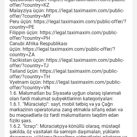
offer/?country=KZ
Malayziya üçün: https://legal.taximaxim.com/public-
offer/?country=MY
Peru üçün: https://legal.taximaxim.com/public-offer/?
country=PE
Filippin üçün: https://legal.taximaxim.com/public-
offer/?country=PH
Cənubi Afrika Respublikası
üçün: https://legal.taximaxim.com/public-offer/?
country=ZA
Tacikistan üçün: https://legal.taximaxim.com/public-
offer/?country=TJ
Tailand üçün: https://legal.taximaxim.com/public-
offer/?country=TH
Vyetnam üçün: https://legal.taximaxim.com/public-
offer/?country=VN
1.6. Məlumatları bu Siyasətə uyğun olaraq işlənməli
olan fərdi məlumat subyektlərinin kateqoriyaları:
1.6.1. "Müraciətçi": sayt, mobil tətbiq və ya Çağrı
mərkəzinin operatoruna zəng etməklə sifariş edən və
bu məqsədlərlə öz fərdi məlumatlarını təqdim edən
fiziki şəxs.
1.6.2. "İcraçı": Müraciətçiyə könüllü olaraq, müstəqil
şəkildə, öz vasitələri ilə sərnişin daşımaları, yüklərin