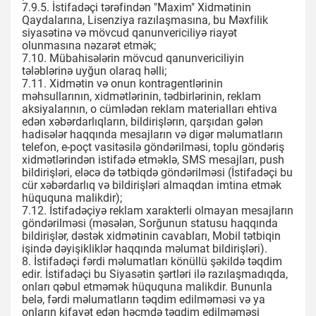
7.9.5. İstifadəçi tərəfindən "Maxim" Xidmətinin
Qaydalarına, Lisenziya razılaşmasına, bu Məxfilik
siyasətinə və mövcud qanunvericiliyə riayət
olunmasına nəzarət etmək;
7.10. Mübahisələrin mövcud qanunvericiliyin
tələblərinə uyğun olaraq həlli;
7.11. Xidmətin və onun kontragentlərinin
məhsullarının, xidmətlərinin, tədbirlərinin, reklam
aksiyalarının, o cümlədən reklam materialları ehtiva
edən xəbərdarlıqların, bildirişlərın, qarşıdan gələn
hadisələr haqqında mesajların və digər məlumatların
telefon, e-poçt vasitəsilə göndərilməsi, toplu göndəriş
xidmətlərindən istifadə etməklə, SMS mesajları, push
bildirişləri, eləcə də tətbiqdə göndərilməsi (İstifadəçi bu
cür xəbərdarlıq və bildirişləri almaqdan imtina etmək
hüququna malikdir);
7.12. İstifadəçiyə reklam xarakterli olmayan mesajların
göndərilməsi (məsələn, Sorğunun statusu haqqında
bildirişlər, dəstək xidmətinin cavabları, Mobil tətbiqin
işində dəyişikliklər haqqında məlumat bildirişləri).
8. İstifadəçi fərdi məlumatları könüllü şəkildə təqdim
edir. İstifadəçi bu Siyasətin şərtləri ilə razılaşmadıqda,
onları qəbul etməmək hüququna malikdir. Bununla
belə, fərdi məlumatların təqdim edilməməsi və ya
onların kifayət edən həcmdə təqdim edilməməsi