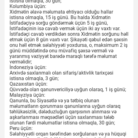
istisna olmaqla, 30 gün;
Kolumbiya üçün:
Xidmətin əlavə məlumata ehtiyacı olduğu hallar
istisna olmaqla, 15 iş günü. Bu halda Xidmətin
İstifadəçiyə sorğu göndərmək üçün 5 iş günü,
İstifadəçinin isə cavab vermək üçün iki ay vaxtı var.
İstifadəçi cavab verdikdən sonra Xidmətin sorğunu həll
etmək üçün 8 gün vaxtı var. Şikayəti qəbul edən şəxsin
onu həll etmək səlahiyyəti yoxdursa, o, maksimum 2 iş
günü müddətində onu müvafiq şəxsə verməli və
yaranmış vəziyyət barədə maraqlı tərəfə məlumat
verməlidir;
İndoneziya üçün:
Arxivdə saxlanmalı olan sifariş/aktivlik tarixçəsi
istisna olmaqla, 3 gün;
Qazaxıstan üçün:
Qüvvədə olan qanunvericiliyə uyğun olaraq, 1 iş günü;
Malayziya üçün:
Qanunla, bu Siyasətlə və ya tətbiq olunan
məlumatların qorunması qanunlarına uyğun olaraq
təhlükəsizlik, dələduzluğun qarşısının alınması və
aşkarlanması məqsədləri üçün saxlanması tələb
olunan fərdi məlumatlar istisna olmaqla, 30 gün;
Peru üçün:
Səlahiyyətli orqan tərəfindən sorğulanan və ya hüquqi