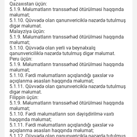
Qazaxıstan üçün:
5.1.9. Məlumatların transsərhəd ötürülməsi haqqında
məlumat;
5.1.10. Qüvvədə olan qanunvericiklə nəzərdə tutulmuş
digər məlumat.
Malayziya üçün:
5.1.9. Məlumatların transsərhəd ötürülməsi haqqında
məlumat;
5.1.10. Qüvvədə olan yerli və beynəlxalq
qanunvericiliklə nəzərdə tutulmuş digər məlumat.
Peru üçün:
5.1.9. Məlumatların transsərhəd ötürülməsi haqqında
məlumat;
5.1.10. Fərdi məlumatların açıqlandığı şəxslər və
açıqlanma əsasları haqqında məlumat;
5.1.11. Qüvvədə olan qanunvericiklə nəzərdə tutulmuş
digər məlumat.
Filippin üçün:
5.1.9. Məlumatların transsərhəd ötürülməsi haqqında
məlumat;
5.1.10. Fərdi məlumatların son dəyişdirilmə vaxtı
haqqında məlumat;
5.1.11. Fərdi məlumatların açıqlandığı şəxslər və
açıqlanma əsasları haqqında məlumat;
5.1.12. Qüvvədə olan qanunvericiklə nəzərdə tutulmuş