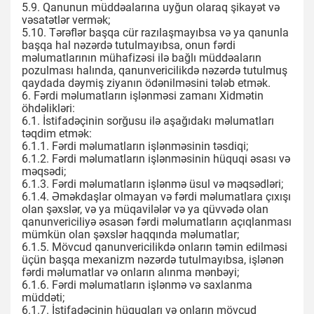
5.9. Qanunun müddəalarına uyğun olaraq şikayət və
vəsatətlər vermək;
5.10. Tərəflər başqa cür razılaşmayıbsa və ya qanunla
başqa hal nəzərdə tutulmayıbsa, onun fərdi
məlumatlarının mühafizəsi ilə bağlı müddəaların
pozulması halında, qanunvericilikdə nəzərdə tutulmuş
qaydada dəymiş ziyanın ödənilməsini tələb etmək.
6. Fərdi məlumatların işlənməsi zamanı Xidmətin
öhdəlikləri:
6.1. İstifadəçinin sorğusu ilə aşağıdakı məlumatları
təqdim etmək:
6.1.1. Fərdi məlumatların işlənməsinin təsdiqi;
6.1.2. Fərdi məlumatların işlənməsinin hüquqi əsası və
məqsədi;
6.1.3. Fərdi məlumatların işlənmə üsul və məqsədləri;
6.1.4. Əməkdaşlar olmayan və fərdi məlumatlara çıxışı
olan şəxslər, və ya müqavilələr və ya qüvvədə olan
qanunvericiliyə əsasən fərdi məlumatların açıqlanması
mümkün olan şəxslər haqqında məlumatlar;
6.1.5. Mövcud qanunvericilikdə onların təmin edilməsi
üçün başqa mexanizm nəzərdə tutulmayıbsa, işlənən
fərdi məlumatlar və onların alınma mənbəyi;
6.1.6. Fərdi məlumatların işlənmə və saxlanma
müddəti;
6.1.7. İstifadəçinin hüquqları və onların mövcud