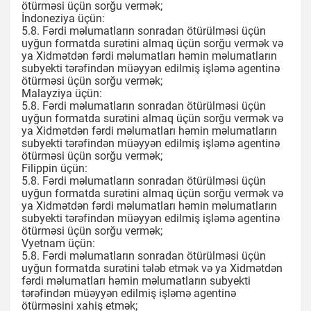
ötürməsi üçün sorğu vermək;
İndoneziya üçün:
5.8. Fərdi məlumatların sonradan ötürülməsi üçün
uyğun formatda surətini almaq üçün sorğu vermək və
ya Xidmətdən fərdi məlumatları həmin məlumatların
subyekti tərəfindən müəyyən edilmiş işləmə agentinə
ötürməsi üçün sorğu vermək;
Malayziya üçün:
5.8. Fərdi məlumatların sonradan ötürülməsi üçün
uyğun formatda surətini almaq üçün sorğu vermək və
ya Xidmətdən fərdi məlumatları həmin məlumatların
subyekti tərəfindən müəyyən edilmiş işləmə agentinə
ötürməsi üçün sorğu vermək;
Filippin üçün:
5.8. Fərdi məlumatların sonradan ötürülməsi üçün
uyğun formatda surətini almaq üçün sorğu vermək və
ya Xidmətdən fərdi məlumatları həmin məlumatların
subyekti tərəfindən müəyyən edilmiş işləmə agentinə
ötürməsi üçün sorğu vermək;
Vyetnam üçün:
5.8. Fərdi məlumatların sonradan ötürülməsi üçün
uyğun formatda surətini tələb etmək və ya Xidmətdən
fərdi məlumatları həmin məlumatların subyekti
tərəfindən müəyyən edilmiş işləmə agentinə
ötürməsini xahiş etmək;