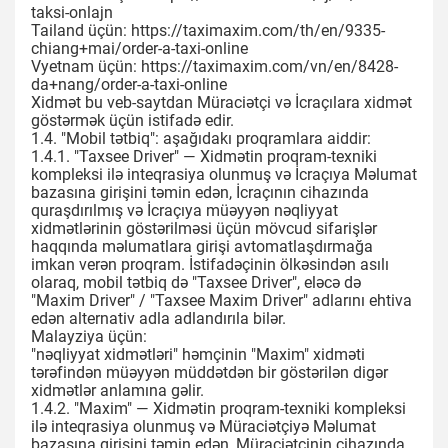
taksi-onlajn
Tailand üçün: https://taximaxim.com/th/en/9335-
chiang+mai/order-a-taxi-online
Vyetnam üçün: https://taximaxim.com/vn/en/8428-
da+nang/order-a-taxi-online
Xidmət bu veb-saytdan Müraciətçi və İcraçılara xidmət
göstərmək üçün istifadə edir.
1.4. "Mobil tətbiq": aşağıdakı proqramlara aiddir:
1.4.1. "Taxsee Driver" — Xidmətin proqram-texniki
kompleksi ilə inteqrasiya olunmuş və İcraçıya Məlumat
bazasına girişini təmin edən, İcraçının cihazında
quraşdırılmış və İcraçıya müəyyən nəqliyyat
xidmətlərinin göstərilməsi üçün mövcud sifarişlər
haqqında məlumatlara girişi avtomatlaşdırmağa
imkan verən proqram. İstifadəçinin ölkəsindən asılı
olaraq, mobil tətbiq də "Taxsee Driver", eləcə də
"Maxim Driver" / "Taxsee Maxim Driver" adlarını ehtiva
edən alternativ adla adlandırıla bilər.
Malayziya üçün:
"nəqliyyat xidmətləri" həmçinin "Maxim" xidməti
tərəfindən müəyyən müddətdən bir göstərilən digər
xidmətlər anlamına gəlir.
1.4.2. "Maxim" — Xidmətin proqram-texniki kompleksi
ilə inteqrasiya olunmuş və Müraciətçiyə Məlumat
bazasına girişini təmin edən, Müraciətçinin cihazında