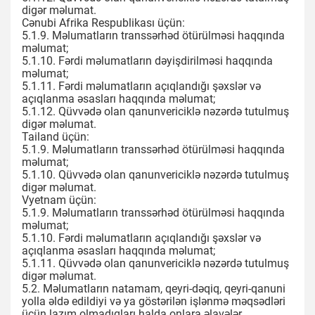
digər məlumat.
Cənubi Afrika Respublikası üçün:
5.1.9. Məlumatların transsərhəd ötürülməsi haqqında
məlumat;
5.1.10. Fərdi məlumatların dəyişdirilməsi haqqında
məlumat;
5.1.11. Fərdi məlumatların açıqlandığı şəxslər və
açıqlanma əsasları haqqında məlumat;
5.1.12. Qüvvədə olan qanunvericiklə nəzərdə tutulmuş
digər məlumat.
Tailand üçün:
5.1.9. Məlumatların transsərhəd ötürülməsi haqqında
məlumat;
5.1.10. Qüvvədə olan qanunvericiklə nəzərdə tutulmuş
digər məlumat.
Vyetnam üçün:
5.1.9. Məlumatların transsərhəd ötürülməsi haqqında
məlumat;
5.1.10. Fərdi məlumatların açıqlandığı şəxslər və
açıqlanma əsasları haqqında məlumat;
5.1.11. Qüvvədə olan qanunvericiklə nəzərdə tutulmuş
digər məlumat.
5.2. Məlumatların natamam, qeyri-dəqiq, qeyri-qanuni
yolla əldə edildiyi və ya göstərilən işlənmə məqsədləri
üçün lazım olmadıqları halda onlara əlavələr