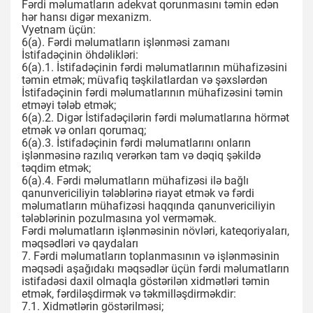
Fərdi məlumatların adekvat qorunmasını təmin edən
hər hansı digər mexanizm.
Vyetnam üçün:
6(a). Fərdi məlumatların işlənməsi zamanı
İstifadəçinin öhdəlikləri:
6(a).1. İstifadəçinin fərdi məlumatlarının mühafizəsini
təmin etmək; müvafiq təşkilatlardan və şəxslərdən
İstifadəçinin fərdi məlumatlarının mühafizəsini təmin
etməyi tələb etmək;
6(a).2. Digər İstifadəçilərin fərdi məlumatlarına hörmət
etmək və onları qorumaq;
6(a).3. İstifadəçinin fərdi məlumatlarını onların
işlənməsinə razılıq verərkən tam və dəqiq şəkildə
təqdim etmək;
6(a).4. Fərdi məlumatların mühafizəsi ilə bağlı
qanunvericiliyin tələblərinə riayət etmək və fərdi
məlumatların mühafizəsi haqqında qanunvericiliyin
tələblərinin pozulmasına yol verməmək.
Fərdi məlumatların işlənməsinin növləri, kateqoriyaları,
məqsədləri və qaydaları
7. Fərdi məlumatların toplanmasının və işlənməsinin
məqsədi aşağıdakı məqsədlər üçün fərdi məlumatların
istifadəsi daxil olmaqla göstərilən xidmətləri təmin
etmək, fərdiləşdirmək və təkmilləşdirməkdir:
7.1. Xidmətlərin göstərilməsi;