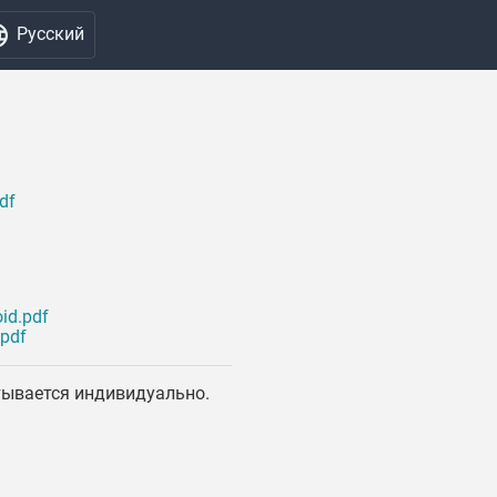
Русский
df
id.pdf
pdf
тывается индивидуально.